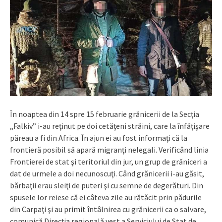
În noaptea din 14 spre 15 februarie grănicerii de la Secţia
„Falkiv” i-au reţinut pe doi cetăţeni străini, care la înfăţişare
păreau a fi din Africa. În ajun ei au fost informaţi că la
frontieră posibil să apară migranţi nelegali. Verificând linia
Frontierei de stat şi teritoriul din jur, un grup de grăniceri a
dat de urmele a doi necunoscuţi. Când grănicerii i-au găsit,
bărbaţii erau sleiţi de puteri şi cu semne de degerături. Din
spusele lor reiese că ei câteva zile au rătăcit prin pădurile
din Carpaţi şi au primit întâlnirea cu grănicerii ca o salvare,
comunică Direcţia regională vest a Serviciului de Stat de