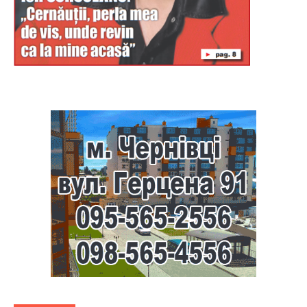
Буковина