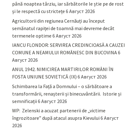
până noaptea târziu, iar sărbătorile le știe pe de rost
și le respectă cu strictețe
6 Август 2026
Agricultorii din regiunea Cernăuți au început
semănatul rapiței de toamnă mai devreme decât
termenele optime
6 Август 2026
IANCU FLONDOR: SERVIREA CREDINCIOASĂ A CAUZEI
COMUNE A NEAMULUI ROMÂNESC DIN BUCOVINA
6
Август 2026
ANUL 1942. NIMICIREA MARTIRILOR ROMÂNI ÎN
FOSTA UNIUNE SOVIETICĂ (IX)
6 Август 2026
Schimbarea la Față a Domnului – o sărbătoare a
transformării, renașterii și binecuvântării. Istorie și
semnificații
6 Август 2026
WP: Zelenski a acuzat partenerii de „victime
îngrozitoare” după atacul asupra Kievului
6 Август
2026