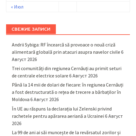
« Июл
СВЕЖИЕ ЗАПИСИ
Andrii Sybiga: RF încearcă să provoace o nouă criză
alimentară globală prin atacuri asupra navelor civile
6
Август 2026
Trei comunități din regiunea Cernăuți au primit seturi
de centrale electrice solare
6 Август 2026
Până la 14 mii de dolari de fiecare: în regiunea Cernăuți
a fost destructurată o rețea de trecere a bărbaților în
Moldova
6 Август 2026
În UE au răspuns la declarația lui Zelenski privind
rachetele pentru apărarea aeriană a Ucrainei
6 Август
2026
La 99 de ani ai săi muncește de la revărsatul zorilor și