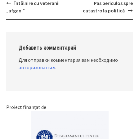
Întâlnire cu veteranii
Pas periculos spre
Post
„afgani”
catastrofa politică
navigation
Добавить комментарий
Для отправки комментария вам необходимо
авторизоваться
.
Proiect finanțat de