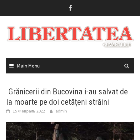
Skip
to
content
Main Menu
Grănicerii din Bucovina i-au salvat de
la moarte pe doi cetăţeni străini
15 Февраль 2022
admin