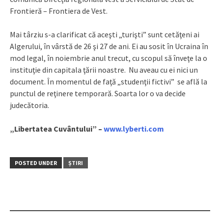
Frontieră – Frontiera de Vest.
Mai târziu s-a clarificat că aceşti „turişti” sunt cetăţeni ai
Algerului, în vârstă de 26 şi 27 de ani. Ei au sosit în Ucraina în
mod legal, în noiembrie anul trecut, cu scopul să înveţe la o
instituţie din capitala ţării noastre. Nu aveau cu ei nici un
document. În momentul de faţă „studenţii fictivi” se află la
punctul de reţinere temporară. Soarta lor o va decide
judecătoria.
„Libertatea Cuvântului” –
www.lyberti.com
POSTED UNDER
ȘTIRI