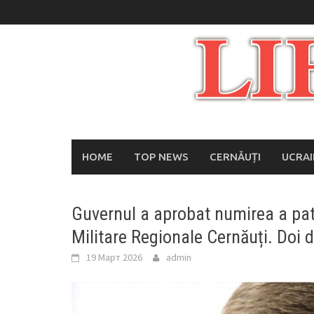
Skip
to
content
HOME
TOP NEWS
CERNĂUȚI
UCRA
Guvernul a aprobat numirea a patr
Militare Regionale Cernăuți. Doi 
19 Март 2026
admin