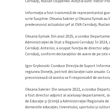
Cernăuți, Ruslan Osypenko. Aceștia sunt: Viktor Po
Informația a fost transmisă de reprezentantul guv
scrie Suspilne. Oksana Sakrier și Oksana Symak au l
predecesorul actualului șef al OVA Cernăuți, Rusla
Oksana Symak: Din anul 2025, a condus Departamentu
Administrației de Stat a Regiunii Cernăuți. În 2024, 
Cernăuți. Anterior, a ocupat funcția de director ad
Cernăuți, conform declarațiilor de avere de pe site
Igor Grybovski: Conduce Direcția de Suport Informați
regiunea Donețk, potrivit declarației sale anuale
preconizează că acesta va fi responsabil de sectorul
Oksana Sakrier: Din ianuarie 2022, a condus Departa
a fost director adjunct al aceluiași departament, ia
de Educație și Știință a Administrației Regionale de 
domeniile educației, tineretului, sportului și culturii