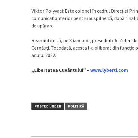
Viktor Polyvaci: Este colonel în cadrul Direcției Pr
comunicat anterior pentru Suspilne că, după finaliz
de apărare.
Reamintim că, pe 8 ianuarie, președintele Zelenski
Cernăuți. Totodată, acesta l-a eliberat din funcție
anului 2022.
„Libertatea Cuvântului” –
www.lyberti.com
POSTED UNDER
POLITICĂ