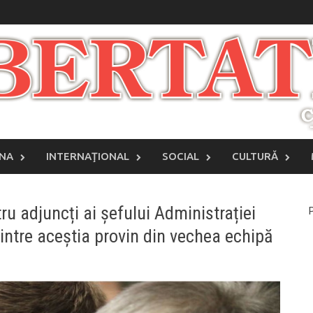
INA
INTERNAŢIONAL
SOCIAL
CULTURĂ
u adjuncți ai șefului Administrației
P
dintre aceștia provin din vechea echipă