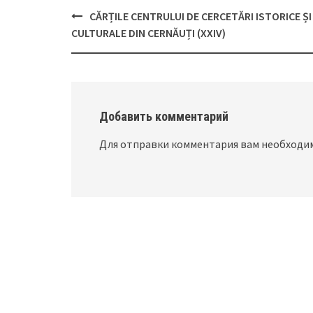
CĂRȚILE CENTRULUI DE CERCETĂRI ISTORICE ȘI
Post
CULTURALE DIN CERNĂUȚI (XXIV)
navigation
Добавить комментарий
Для отправки комментария вам необход