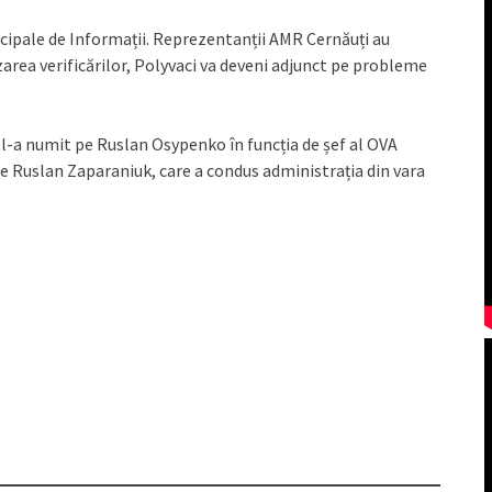
incipale de Informații. Reprezentanții AMR Cernăuți au
area verificărilor, Polyvaci va deveni adjunct pe probleme
 l-a numit pe Ruslan Osypenko în funcția de șef al OVA
 pe Ruslan Zaparaniuk, care a condus administrația din vara