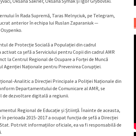
lyvaci, Oksana Sakrier, Oksana Symak și Igor Grybovski.
ernului în Rada Supremă, Taras Melnyciuk, pe Telegram,
ucrat anterior în echipa lui Ruslan Zaparaniuk —
n Osypenko.
l de Protecție Socială a Populației din cadrul
a activat ca șefă a Serviciului pentru Copii din cadrul AMR
junct la Centrul Regional de Ocupare a Forței de Muncă
-ul Agenției Naționale pentru Prevenirea Corupției.
onal-Analitic a Direcției Principale a Poliției Naționale din
. Conform Departamentului de Comunicare al AMR, se
 de dezvoltare digitală a regiunii.
mentul Regional de Educație și Știință. Înainte de aceasta,
r în perioada 2015-2017 a ocupat funcția de șefă a Direcției
Stat. Potrivit informațiilor oficiale, ea va fi responsabilă de
.