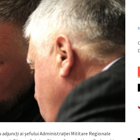
h
C
D
u adjuncți ai șefului Administrației Militare Regionale