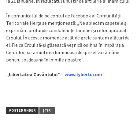
la 21 ianuarie, în rezultatul unui tir de artilerie al inamicului.
În comunicatul de pe contul de Facebook al Comunității
Teritoriale Herța se menționează: „Ne aplecăm capetele și
exprimăm profunde condoleanțe familiei și celor apropiați
Eroului. În aceste momente atât de grele suntem alături de
ei. Fie ca Eroul să-și găsească veșnică odihnă în Împărăția
Cerurilor, iar amintirea luminoasă despre el va rămâne
pentru totdeauna în inimile noastre”.
„Libertatea Cuvântului” –
www.lyberti.com
POSTED UNDER
ȘTIRI