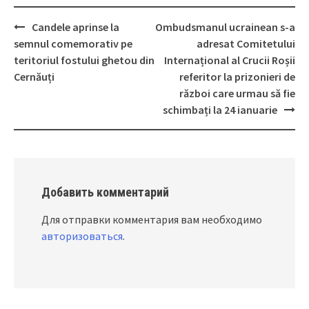
Candele aprinse la
Ombudsmanul ucrainean s-a
Post
semnul comemorativ pe
adresat Comitetului
navigation
teritoriul fostului ghetou din
Internațional al Crucii Roșii
Cernăuți
referitor la prizonieri de
război care urmau să fie
schimbați la 24 ianuarie
Добавить комментарий
Для отправки комментария вам необходимо
авторизоваться
.