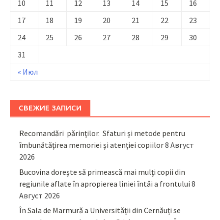
10
11
12
13
14
15
16
17
18
19
20
21
22
23
24
25
26
27
28
29
30
31
« Июл
СВЕЖИЕ ЗАПИСИ
Recomandări părinţilor. Sfaturi și metode pentru
îmbunătățirea memoriei și atenției copiilor
8 Август
2026
Bucovina dorește să primească mai mulți copii din
regiunile aflate în apropierea liniei întâi a frontului
8
Август 2026
În Sala de Marmură a Universității din Cernăuți se