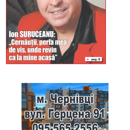
Буковина