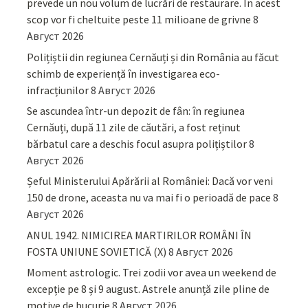
prevede un nou volum de lucrări de restaurare. În acest
scop vor fi cheltuite peste 11 milioane de grivne
8
Август 2026
Polițiștii din regiunea Cernăuți și din România au făcut
schimb de experiență în investigarea eco-
infracțiunilor
8 Август 2026
Se ascundea într-un depozit de fân: în regiunea
Cernăuți, după 11 zile de căutări, a fost reținut
bărbatul care a deschis focul asupra polițiștilor
8
Август 2026
Șeful Ministerului Apărării al României: Dacă vor veni
150 de drone, aceasta nu va mai fi o perioadă de pace
8
Август 2026
ANUL 1942. NIMICIREA MARTIRILOR ROMÂNI ÎN
FOSTA UNIUNE SOVIETICĂ (X)
8 Август 2026
Moment astrologic. Trei zodii vor avea un weekend de
excepție pe 8 și 9 august. Astrele anunță zile pline de
motive de bucurie
8 Август 2026