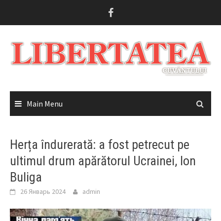
Skip
to
content
Main Menu
Herța îndurerată: a fost petrecut pe
ultimul drum apărătorul Ucrainei, Ion
Buliga
26 Январь 2024
admin