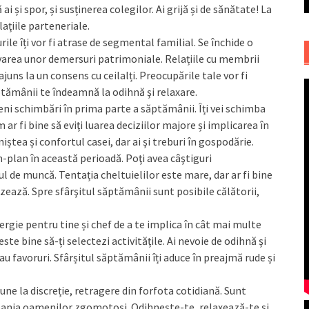
ă ai și spor, și susținerea colegilor. Ai grijă și de sănătate! La
aţiile parteneriale.
le îți vor fi atrase de segmental familial. Se închide o
varea unor demersuri patrimoniale. Relațiile cu membrii
 ajuns la un consens cu ceilalți. Preocupările tale vor fi
ptămânii te îndeamnă la odihnă şi relaxare.
eni schimbări în prima parte a săptămânii. Îți vei schimba
 ar fi bine să eviţi luarea deciziilor majore și implicarea în
iniștea și confortul casei, dar ai şi treburi în gospodărie.
plan în această perioadă. Poţi avea câştiguri
ul de muncă. Tentația cheltuielilor este mare, dar ar fi bine
uizează. Spre sfârşitul săptămânii sunt posibile călătorii,
ie pentru tine și chef de a te implica în cât mai multe
ste bine să-ți selectezi activităţile. Ai nevoie de odihnă şi
au favoruri. Sfârșitul săptămânii îți aduce în preajmă rude și
 la discreție, retragere din forfota cotidiană. Sunt
mpania oamenilor zgomotoși. Odihnește-te, relaxează-te și