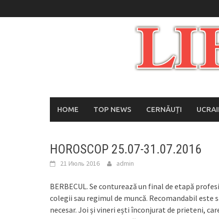
Skip
to
content
HOME
TOP NEWS
CERNĂUȚI
UCRA
HOROSCOP 25.07-31.07.2016
21 Июль 2016
admin
BERBECUL. Se conturează un final de etapă profesiona
colegii sau regimul de muncă. Recomandabil este să fi
necesar. Joi și vineri ești înconjurat de prieteni, care