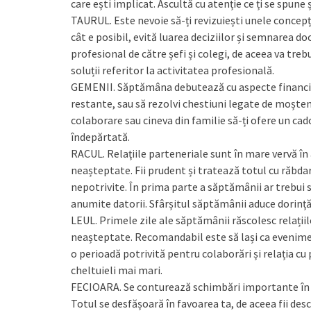
care ești implicat. Ascultă cu atenție ce ți se spune 
TAURUL. Este nevoie să-ți revizuiești unele concepții
cât e posibil, evită luarea deciziilor și semnarea d
profesional de către șefi și colegi, de aceea va trebui
soluții referitor la activitatea profesională.
GEMENII. Săptămâna debutează cu aspecte financiare, 
restante, sau să rezolvi chestiuni legate de moșteni
colaborare sau cineva din familie să-ți ofere un cad
îndepărtată.
RACUL. Relaţiile parteneriale sunt în mare vervă în
neașteptate. Fii prudent și tratează totul cu răbdar
nepotrivite. În prima parte a săptămânii ar trebui s
anumite datorii. Sfârșitul săptămânii aduce dorință 
LEUL. Primele zile ale săptămânii răscolesc relațiil
neașteptate. Recomandabil este să lași ca eveniment
o perioadă potrivită pentru colaborări și relația cu 
cheltuieli mai mari.
FECIOARA. Se conturează schimbări importante în re
Totul se desfășoară în favoarea ta, de aceea fii des