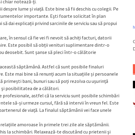
și chiar notează-ţi.
 despre lume și viață. Este bine să fii deschis cu colegii. Pe
ocumentelor importante. Eşti foarte solicitat în plan
 să dai explicații privind sarcinile de serviciu sau să propui
h
în sensul că fie vei fi nevoit să achiți facturi, datorii
C
re. Este posibil să obții venituri suplimentare dintr-o
D
ou deosebit. Sunt șanse să pleci într-o călătorie
 această săptămână. Astfel că sunt posibile finaluri
e. Este mai bine să renunți acum la situațiile și persoanele
ă primești bani, bunuri sau să poți rezolva cu ușurință
şi posibilitatea de a călători.
e profesionale, astfel că la serviciu sunt posibile schimbări
ele să-și urmeze cursul, fără să intervii în vreun fel. Este
partenerul de viață. La finalul săptămânii vei face unele
lațiile amoroase în primele trei zile ale săptămânii.
chis la schimbări. Relaxează-te discutând cu prietenii şi