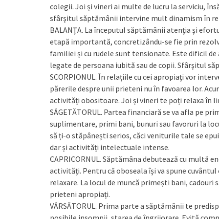
colegii. Joi și vineri ai multe de lucru la serviciu, îns
sfârşitul săptămânii intervine mult dinamism în rel
BALANŢA. La începutul săptămânii atenția și eforturi
etapă importantă, concretizându-se fie prin rezol
familiei și cu rudele sunt tensionate. Este dificil de
legate de persoana iubită sau de copii. Sfârşitul să
SCORPIONUL. În relațiile cu cei apropiaţi vor interv
părerile despre unii prieteni nu în favoarea lor. Acum
activități obositoare. Joi și vineri te poți relaxa în l
SĂGETĂTORUL. Partea financiară se va afla pe prim-
suplimentare, primi bani, bunuri sau favoruri la loc
să ți-o stăpânești serios, căci veniturile tale se ep
dar și activități intelectuale intense.
CAPRICORNUL. Săptămâna de­bu­tea­ză cu multă energ
activități. Pentru că oboseala își va spune cuvântul e
relaxare. La locul de muncă primești bani, cadouri s
prieteni apropiați.
VĂRSĂTORUL. Prima parte a săptămânii te predispune
posibile insomnii, starea de îngrijorare. Evită co