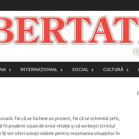
INA
INTERNAŢIONAL
SOCIAL
CULTURĂ
P
lă. Fie că se încheie un proiect, fie că se schimbă șefii,
i prudent vizavi de orice relație și să vorbești strictul
 îți vor oferi soluții viabile pentru rezolvarea situațiilor în