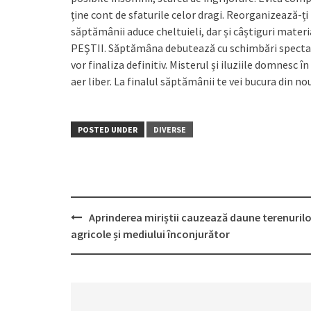
ține cont de sfaturile celor dragi. Reorganizează-ți
săptămânii aduce cheltuieli, dar și câștiguri materi
PEŞTII. Săptămâna debutează cu schimbări spectaculoa
vor finaliza definitiv. Misterul și iluziile domnesc 
aer liber. La finalul săptămânii te vei bucura din no
POSTED UNDER
DIVERSE
Aprinderea miriștii cauzează daune terenurilo
Post
agricole și mediului înconjurător
navigation