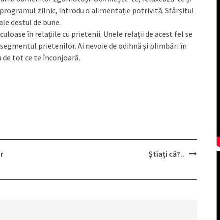
 programul zilnic, introdu o alimentație potrivită. Sfârșitul
ale destul de bune.
se în relațiile cu prietenii. Unele relații de acest fel se
în segmentul prietenilor. Ai nevoie de odihnă și plimbări în
u de tot ce te înconjoară.
r
Ştiaţi că?..