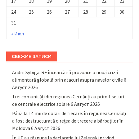
17
18
19
20
21
22
23
24
25
26
27
28
29
30
31
« Июл
СВЕЖИЕ ЗАПИСИ
Andrii Sybiga: RF încearcă să provoace o nouă criză
alimentară globală prin atacuri asupra navelor civile
6
Август 2026
Trei comunități din regiunea Cernăuți au primit seturi
de centrale electrice solare
6 Август 2026
Până la 14 mii de dolari de fiecare: în regiunea Cernăuți
a fost destructurată o rețea de trecere a bărbaților în
Moldova
6 Август 2026
În UE au răspuns la declarația lui Zelenski privind