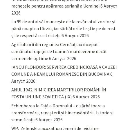
rachetele pentru apărarea aeriană a Ucrainei
6 Август
2026
La 99 de ani ai săi muncește de la revărsatul zorilor și
până noaptea târziu, iar sărbătorile le știe pe de rost
și le respectă cu strictețe
6 Август 2026
Agricultorii din regiunea Cernăuți au început
semănatul rapiței de toamnă mai devreme decât
termenele optime
6 Август 2026
IANCU FLONDOR: SERVIREA CREDINCIOASĂ A CAUZEI
COMUNE A NEAMULUI ROMÂNESC DIN BUCOVINA
6
Август 2026
ANUL 1942. NIMICIREA MARTIRILOR ROMÂNI ÎN
FOSTA UNIUNE SOVIETICĂ (IX)
6 Август 2026
Schimbarea la Față a Domnului – o sărbătoare a
transformării, renașterii și binecuvântării. Istorie și
semnificații
6 Август 2026
WP: Zelenski a acuzat partenerii de „victime