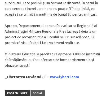
autobuzul. Este posibil și un format la distanță. În cazul în
care cererea tinerei ucrainene nu poate fi îndeplinită, ea
roagă să se trimită o mulțime de bunătăți pentru militari.
Apropo, Departamentul pentru Dezvoltarea Regională al
Administrației Militare Regionale Kiev lucrează deja la un
proiect de reconstrucție a Liceului nr. 3 cu un adăpost. Ei
promit că visul fetiței Liuda va deveni realitate.
Ministerul Educației a precizat că aproape 4.000 de instituții
de învățământ au fost afectate de bombardamentele și
obuzele rusești.
„Libertatea Cuvântului” –
www.lyberti.com
POSTED UNDER
SOCIAL