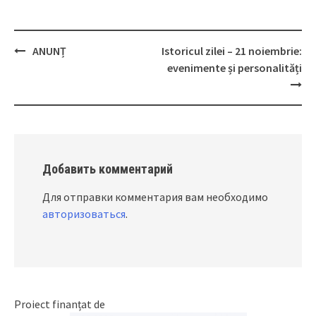
АNUNȚ
Istoricul zilei – 21 noiembrie:
Post
evenimente și personalități
navigation
Добавить комментарий
Для отправки комментария вам необходимо
авторизоваться
.
Proiect finanțat de