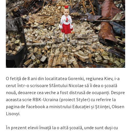
O fetiță de 8 ani din localitatea Gorenki, regiunea Kiev, i-a
cerut într-o scrisoare Sfântului Nicolae să îi dea o școală
nouă, deoarece cea veche a fost distrusă de ocupanți. Despre
aceasta scrie RBK-Ucraina (proiect Styler) cu referire la
pagina de Facebook a ministrului Educației și Științei, Oksen
Lisovyi.
În prezent elevii învață la o altă școală, unde sunt duși cu