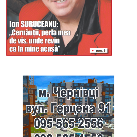
Буковина