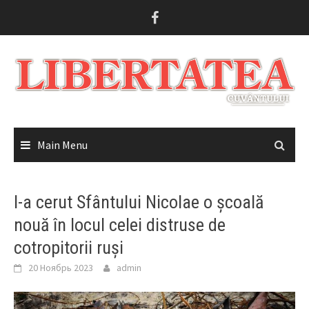
Skip
to
content
Main Menu
I-a cerut Sfântului Nicolae o școală
nouă în locul celei distruse de
cotropitorii ruși
20 Ноябрь 2023
admin