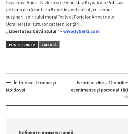
lvoveanul Andrii Pavlesa şi de Vladislav Krypak din Poltava
pe timp de război – la 8 aprilie anul trecut, cu scopul
susţinerii spiritului moral înalt al Forţelor Armate ale
Ucrainei şi al tuturor cetăţenilor ţării.
„Libertatea Cuvântului” –
www.lyberti.com
POSTED UNDER
CULTURĂ
În folosul Ucrainei şi
Istoricul zilei – 22 aprilie:
Post
Moldovei
evenimente și personalități
navigation
Добавить комментарий