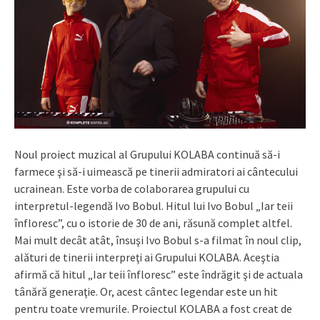
Noul proiect muzical al Grupului KOLABA continuă să-i
farmece şi să-i uimească pe tinerii admiratori ai cântecului
ucrainean. Este vorba de colaborarea grupului cu
interpretul-legendă Ivo Bobul. Hitul lui Ivo Bobul „Iar teii
înfloresc”, cu o istorie de 30 de ani, răsună complet altfel.
Mai mult decât atât, însuşi Ivo Bobul s-a filmat în noul clip,
alături de tinerii interpreţi ai Grupului KOLABA. Aceştia
afirmă că hitul „Iar teii înfloresc” este îndrăgit şi de actuala
tânără generaţie. Or, acest cântec legendar este un hit
pentru toate vremurile. Proiectul KOLABA a fost creat de