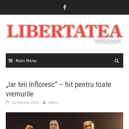
Skip
to
content
Main Menu
„Iar teii înfloresc” – hit pentru toate
vremurile
22 Апрель 2023
admin