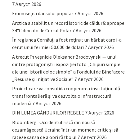
7 Август 2026
Frumusețea dansului popular
7 Август 2026
Arctica a stabilit un record istoric de căldură: aproape
34°C dincolo de Cercul Polar
7 Август 2026
În regiunea Cernăuți a fost reținut un bărbat care i-a
cerut unui fermier 50.000 de dolari
7 Август 2026
A trecut în veșnicie Oleksandr Brodovynski — unul
dintre protagoniștii expoziției foto „Chipuri simple
ale unei istorii deloc simple” a Fondului de Binefacere
„Resurse și Inițiative Sociale”
7 Август 2026
Proiect care va consolida cooperarea instituțională
transfrontalieră și va dezvolta o infrastructură
modernă
7 Август 2026
DIN LUMEA GÂNDURILOR REBELE
7 Август 2026
Bloomberg: Occidentul riscă din nou să
dezamăgească Ucraina într-un moment critic și să
rateze șansa de a opri războiul
7 Август 2026