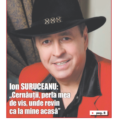
Буковина