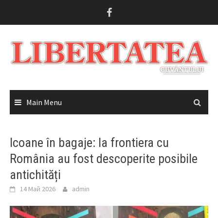
Skip
to
content
Main Menu
Icoane în bagaje: la frontiera cu
România au fost descoperite posibile
antichități
14 Май 2026
admin