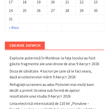
17
18
19
20
21
22
23
24
25
26
27
28
29
30
31
« Июл
СВЕЖИЕ ЗАПИСИ
Explozie puternică în Moldova: la fața locului au fost
găsite fragmente ale unei drone de atac
9 Август 2026
Doza de sănătate. 4 lucruri pe care să le faci seara,
dacă ai colesterolul mărit
9 Август 2026
Refugiații ucraineni au adus Poloniei mai mulți bani
decât a primit Ucraina sub formă de ajutor:
rezultatele unui studiu
9 Август 2026
Linia electrică interstatală de 110 kV „Porubne –