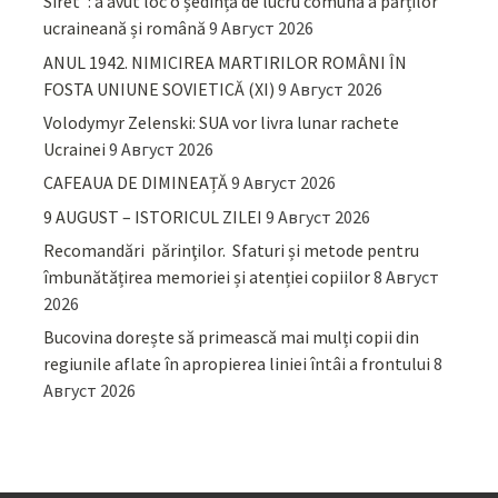
Siret”: a avut loc o ședință de lucru comună a părților
ucraineană și română
9 Август 2026
ANUL 1942. NIMICIREA MARTIRILOR ROMÂNI ÎN
FOSTA UNIUNE SOVIETICĂ (XI)
9 Август 2026
Volodymyr Zelenski: SUA vor livra lunar rachete
Ucrainei
9 Август 2026
CAFEAUA DE DIMINEAȚĂ
9 Август 2026
9 AUGUST – ISTORICUL ZILEI
9 Август 2026
Recomandări părinţilor. Sfaturi și metode pentru
îmbunătățirea memoriei și atenției copiilor
8 Август
2026
Bucovina dorește să primească mai mulți copii din
regiunile aflate în apropierea liniei întâi a frontului
8
Август 2026