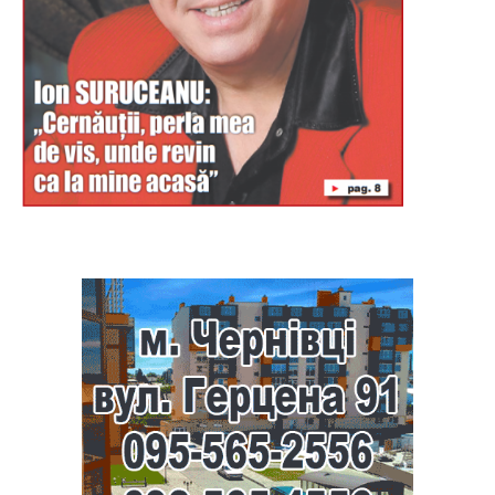
Буковина