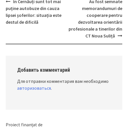
În Cernăuți sunt tot mai
Au fost semnate
Post
puține autobuze din cauza
memorandumuri de
navigation
lipsei șoferilor: situația este
cooperare pentru
destul de dificilă
dezvoltarea orientării
profesionale a tinerilor din
CT Noua Suliță
Добавить комментарий
Для отправки комментария вам необходимо
авторизоваться
.
Proiect finanțat de