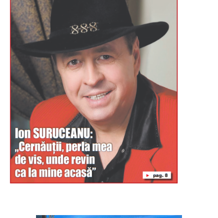
Буковина