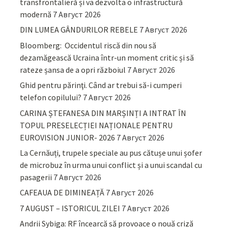
transfrontalieră și va dezvolta o infrastructură
modernă
7 Август 2026
DIN LUMEA GÂNDURILOR REBELE
7 Август 2026
Bloomberg: Occidentul riscă din nou să
dezamăgească Ucraina într-un moment critic și să
rateze șansa de a opri războiul
7 Август 2026
Ghid pentru părinţi. Când ar trebui să-i cumperi
telefon copilului?
7 Август 2026
CARINA ȘTEFANESA DIN MARȘINȚI A INTRAT ÎN
TOPUL PRESELECȚIEI NAȚIONALE PENTRU
EUROVISION JUNIOR- 2026
7 Август 2026
La Cernăuți, trupele speciale au pus cătușe unui șofer
de microbuz în urma unui conflict și a unui scandal cu
pasagerii
7 Август 2026
CAFEAUA DE DIMINEAȚĂ
7 Август 2026
7 AUGUST – ISTORICUL ZILEI
7 Август 2026
Andrii Sybiga: RF încearcă să provoace o nouă criză