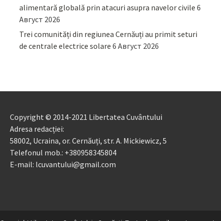
alimentară globală prin atacuri asupra navelor civile
6
Август 2026
Trei comunități din regiunea Cernăuți au primit seturi
de centrale electrice solare
6 Август 2026
Copyright © 2014-2021 Libertatea Cuvântului
Adresa redacției:
58002, Ucraina, or. Cernăuți, str. A. Mickiewicz, 5
Telefonul mob.: +380958345804
E-mail: lcuvantului@gmail.com