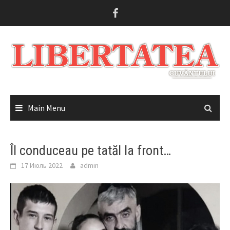
Skip
to
content
Main Menu
Îl conduceau pe tatăl la front…
17 Июль 2022
admin