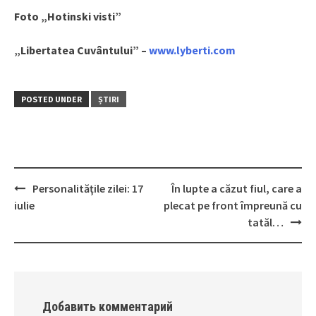
Foto „Hotinski visti”
„Libertatea Cuvântului” –
www.lyberti.com
POSTED UNDER
ȘTIRI
Personalităţile zilei: 17
În lupte a căzut fiul, care a
Post
iulie
plecat pe front împreună cu
navigation
tatăl…
Добавить комментарий