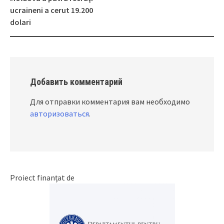
navigation
ucraineni a cerut 19.200
dolari
Добавить комментарий
Для отправки комментария вам необходимо
авторизоваться
.
Proiect finanțat de