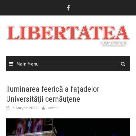
Skip
to
content
Main Menu
Iluminarea feerică a fațadelor
Universităţii cernăuţene
5 Август 2022
admin