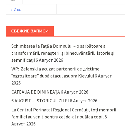
« Июл
СВЕЖИЕ ЗАПИСИ
Schimbarea la Față a Domnului – o sărbătoare a
transformării, renașterii și binecuvântării. Istorie și
semnificații
6 Август 2026
WP: Zelenski a acuzat partenerii de „victime
îngrozitoare” după atacul asupra Kievului
6 Август
2026
CAFEAUA DE DIMINEAȚĂ
6 Август 2026
6 AUGUST – ISTORICUL ZILEI
6 Август 2026
La Centrul Perinatal Regional Cernăuți, toți membrii
familiei au venit pentru cel de-al nouălea copil
5
Август 2026