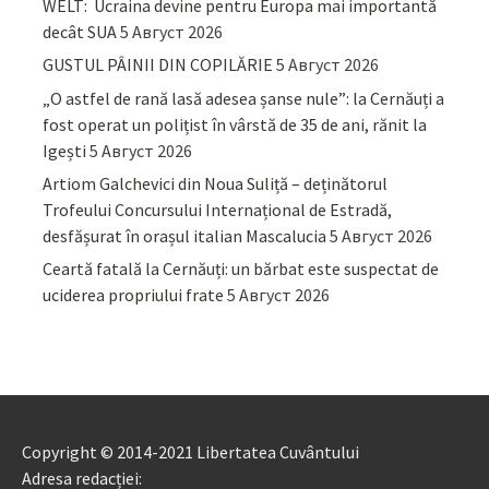
WELT: Ucraina devine pentru Europa mai importantă
decât SUA
5 Август 2026
GUSTUL PÂINII DIN COPILĂRIE
5 Август 2026
„O astfel de rană lasă adesea șanse nule”: la Cernăuți a
fost operat un polițist în vârstă de 35 de ani, rănit la
Igești
5 Август 2026
Artiom Galchevici din Noua Suliță – deținătorul
Trofeului Concursului Internațional de Estradă,
desfășurat în orașul italian Mascalucia
5 Август 2026
Ceartă fatală la Cernăuți: un bărbat este suspectat de
uciderea propriului frate
5 Август 2026
Copyright © 2014-2021 Libertatea Cuvântului
Adresa redacției: