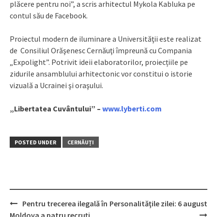
plăcere pentru noi”, a scris arhitectul Mykola Kabluka pe
contul său de Facebook.
Proiectul modern de iluminare a Universităţii este realizat
de Consiliul Orăşenesc Cernăuţi împreună cu Compania
„Expolight”. Potrivit ideii elaboratorilor, proiecțiile pe
zidurile ansamblului arhitectonic vor constitui o istorie
vizuală a Ucrainei şi oraşului.
„Libertatea Cuvântului” –
www.lyberti.com
POSTED UNDER
CERNĂUȚI
Pentru trecerea ilegală în
Personalităţile zilei: 6 august
Post
Moldova a patru recruţi