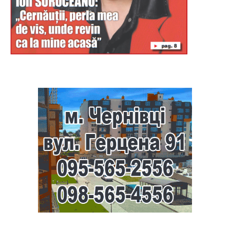
Буковина