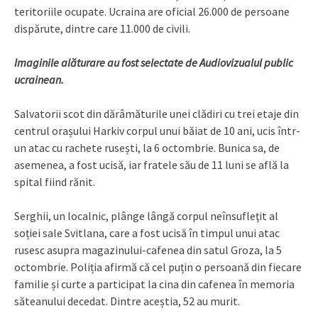
teritoriile ocupate. Ucraina are oficial 26.000 de persoane
dispărute, dintre care 11.000 de civili.
Imaginile alăturare au fost selectate de Audiovizualul public
ucrainean.
Salvatorii scot din dărâmăturile unei clădiri cu trei etaje din
centrul orașului Harkiv corpul unui băiat de 10 ani, ucis într-
un atac cu rachete rusești, la 6 octombrie. Bunica sa, de
asemenea, a fost ucisă, iar fratele său de 11 luni se află la
spital fiind rănit.
Serghii, un localnic, plânge lângă corpul neînsufleţit al
soției sale Svitlana, care a fost ucisă în timpul unui atac
rusesc asupra magazinului-cafenea din satul Groza, la 5
octombrie. Poliția afirmă că cel puțin o persoană din fiecare
familie și curte a participat la cina din cafenea în memoria
săteanului decedat. Dintre aceștia, 52 au murit.