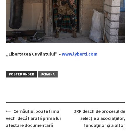
„Libertatea Cuvântului” –
www.lyberti.com
POSTED UNDER
UCRAINA
Cernăuțiul poate fi mai
DRP deschide procesul de
Post
vechi decât arată prima lui
selecție a asociațiilor,
navigation
atestare documentară
fundațiilor și a altor