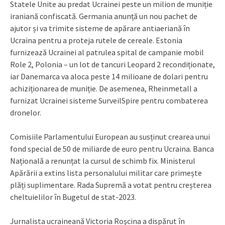
Statele Unite au predat Ucrainei peste un milion de muniție
iraniană confiscată. Germania anunță un nou pachet de
ajutor și va trimite sisteme de apărare antiaeriană în
Ucraina pentru a proteja rutele de cereale. Estonia
furnizează Ucrainei al patrulea spital de campanie mobil
Role 2, Polonia – un lot de tancuri Leopard 2 recondiționate,
iar Danemarca va aloca peste 14 milioane de dolari pentru
achiziționarea de muniție. De asemenea, Rheinmetall a
furnizat Ucrainei sisteme SurveilSpire pentru combaterea
dronelor.
Comisiile Parlamentului European au susținut crearea unui
fond special de 50 de miliarde de euro pentru Ucraina. Banca
Națională a renunțat la cursul de schimb fix. Ministerul
Apărării a extins lista personalului militar care primește
plăți suplimentare. Rada Supremă a votat pentru creșterea
cheltuielilor în Bugetul de stat-2023.
Jurnalista ucraineană Victoria Roşcina a dispărut în