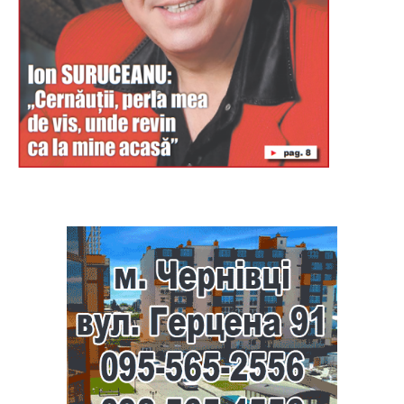
Буковина