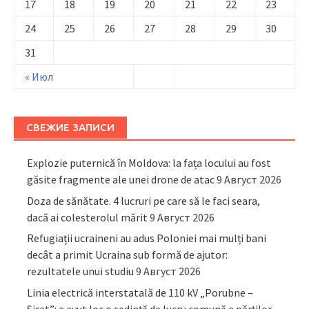
17
18
19
20
21
22
23
24
25
26
27
28
29
30
31
« Июл
СВЕЖИЕ ЗАПИСИ
Explozie puternică în Moldova: la fața locului au fost
găsite fragmente ale unei drone de atac
9 Август 2026
Doza de sănătate. 4 lucruri pe care să le faci seara,
dacă ai colesterolul mărit
9 Август 2026
Refugiații ucraineni au adus Poloniei mai mulți bani
decât a primit Ucraina sub formă de ajutor:
rezultatele unui studiu
9 Август 2026
Linia electrică interstatală de 110 kV „Porubne –
Siret”: a avut loc o ședință de lucru comună a părților