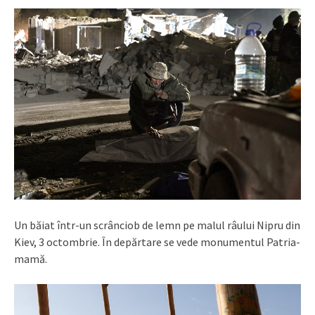
Un băiat într-un scrânciob de lemn pe malul râului Nipru din
Kiev, 3 octombrie. În depărtare se vede monumentul Patria-
mamă.