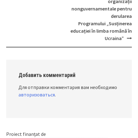
organizații
nonguvernamentale pentru
derularea
Programului „Susținerea
educației în limba română în
Ucraina”
Добавить комментарий
Для отправки комментария вам необходимо
авторизоваться
.
Proiect finanțat de