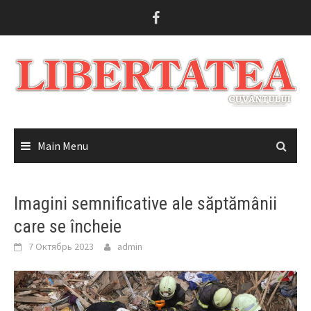
Skip
to
content
Main Menu
Imagini semnificative ale săptămânii
care se încheie
7 Октябрь 2023
admin