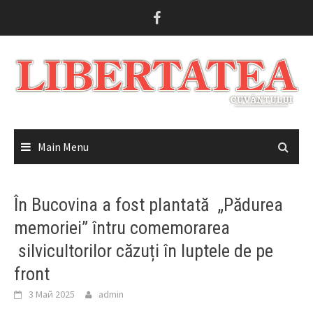
Skip
to
content
Main Menu
În Bucovina a fost plantată „Pădurea
memoriei” întru comemorarea
silvicultorilor căzuți în luptele de pe
front
3 Май 2025
admin