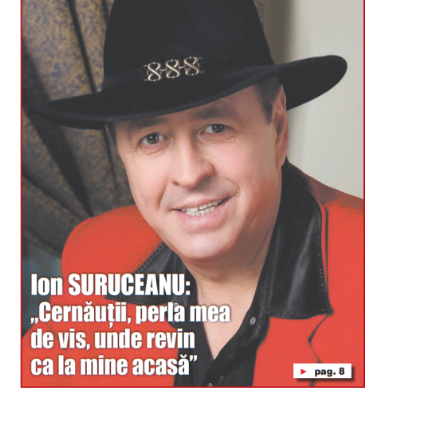
Буковина