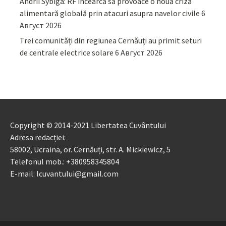
Andrii Sybiga: RF încearcă să provoace o nouă criză
alimentară globală prin atacuri asupra navelor civile
6
Август 2026
Trei comunități din regiunea Cernăuți au primit seturi
de centrale electrice solare
6 Август 2026
Copyright © 2014-2021 Libertatea Cuvântului
Adresa redacției:
58002, Ucraina, or. Cernăuți, str. A. Mickiewicz, 5
Telefonul mob.: +380958345804
E-mail: lcuvantului@gmail.com