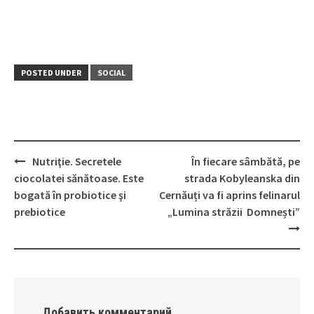
POSTED UNDER
SOCIAL
Nutriţie. Secretele
În fiecare sâmbătă, pe
Post
ciocolatei sănătoase. Este
strada Kobyleanska din
navigation
bogată în probiotice şi
Cernăuți va fi aprins felinarul
prebiotice
„Lumina străzii Domnești”
Добавить комментарий