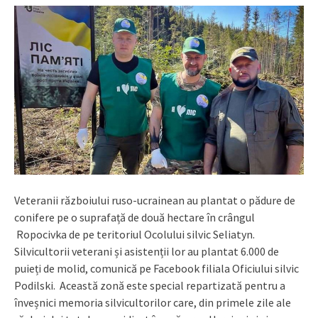
Veteranii războiului ruso-ucrainean au plantat o pădure de
conifere pe o suprafață de două hectare în crângul
Ropocivka de pe teritoriul Ocolului silvic Seliatyn.
Silvicultorii veterani și asistenții lor au plantat 6.000 de
puieți de molid, comunică pe Facebook filiala Oficiului silvic
Podilski. Această zonă este special repartizată pentru a
înveșnici memoria silvicultorilor care, din primele zile ale