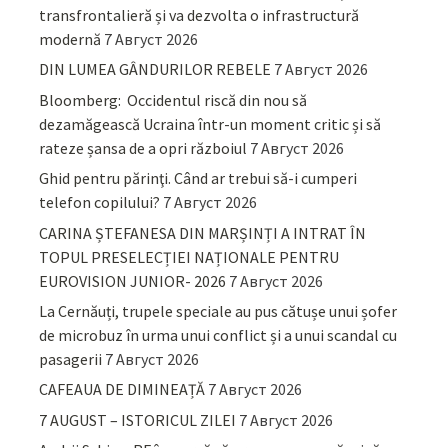
transfrontalieră și va dezvolta o infrastructură
modernă
7 Август 2026
DIN LUMEA GÂNDURILOR REBELE
7 Август 2026
Bloomberg: Occidentul riscă din nou să
dezamăgească Ucraina într-un moment critic și să
rateze șansa de a opri războiul
7 Август 2026
Ghid pentru părinţi. Când ar trebui să-i cumperi
telefon copilului?
7 Август 2026
CARINA ȘTEFANESA DIN MARȘINȚI A INTRAT ÎN
TOPUL PRESELECȚIEI NAȚIONALE PENTRU
EUROVISION JUNIOR- 2026
7 Август 2026
La Cernăuți, trupele speciale au pus cătușe unui șofer
de microbuz în urma unui conflict și a unui scandal cu
pasagerii
7 Август 2026
CAFEAUA DE DIMINEAȚĂ
7 Август 2026
7 AUGUST – ISTORICUL ZILEI
7 Август 2026