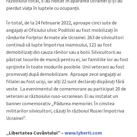
războiului total, s-au ridicat în apărarea Ucrainei și și-au
pierdut viața în luptele cu ocupanții.
În total, de la 24 februarie 2022, aproape cinci sute de
angajați ai Oficiului silvic Podilski au fost mobilizați în
rândurile Forțelor Armate ale Ucrainei. 263 de silvicultori
continuă să lupte împotriva inamicului, 121 au fost
demobilizați din cauza rănilor sau a bolii. Silvicultorii au
păstrat locurile de muncă pentru ei, iar familiile lor au fost
sprijinite în toate modurile posibile. Unii veterani au fost
promovați după demobilizare. Aproape zece angajați ai
filialei au fost uciși, iar alți 22 sunt declarați dispăruți fără
veste. La evenimentul de comemorare au participat 20 de
veterani ai războiului ruso-ucrainean. Ei au instalat un
banner comemorativ „Pădurea memoriei. În cinstea
militarilor silvicultori, căzuți în războiul Rusiei împotriva
Ucrainei”.
„Libertatea Cuvântului” –
www.lyberti.com