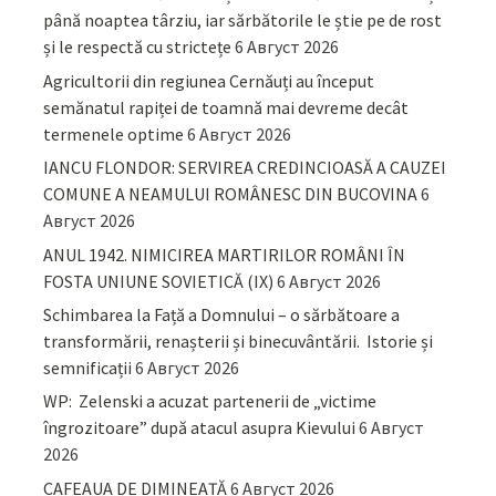
până noaptea târziu, iar sărbătorile le știe pe de rost
și le respectă cu strictețe
6 Август 2026
Agricultorii din regiunea Cernăuți au început
semănatul rapiței de toamnă mai devreme decât
termenele optime
6 Август 2026
IANCU FLONDOR: SERVIREA CREDINCIOASĂ A CAUZEI
COMUNE A NEAMULUI ROMÂNESC DIN BUCOVINA
6
Август 2026
ANUL 1942. NIMICIREA MARTIRILOR ROMÂNI ÎN
FOSTA UNIUNE SOVIETICĂ (IX)
6 Август 2026
Schimbarea la Față a Domnului – o sărbătoare a
transformării, renașterii și binecuvântării. Istorie și
semnificații
6 Август 2026
WP: Zelenski a acuzat partenerii de „victime
îngrozitoare” după atacul asupra Kievului
6 Август
2026
CAFEAUA DE DIMINEAȚĂ
6 Август 2026