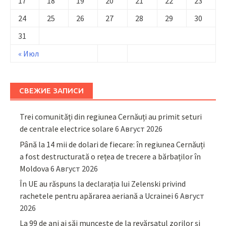
17
18
19
20
21
22
23
24
25
26
27
28
29
30
31
« Июл
СВЕЖИЕ ЗАПИСИ
Trei comunități din regiunea Cernăuți au primit seturi
de centrale electrice solare
6 Август 2026
Până la 14 mii de dolari de fiecare: în regiunea Cernăuți
a fost destructurată o rețea de trecere a bărbaților în
Moldova
6 Август 2026
În UE au răspuns la declarația lui Zelenski privind
rachetele pentru apărarea aeriană a Ucrainei
6 Август
2026
La 99 de ani ai săi muncește de la revărsatul zorilor și