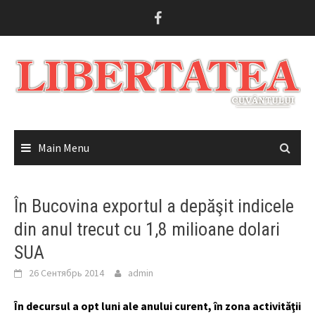
Skip
to
content
Main Menu
În Bucovina exportul a depăşit indicele
din anul trecut cu 1,8 milioane dolari
SUA
26 Сентябрь 2014
admin
În decursul a opt luni ale anului curent, în zona activităţii