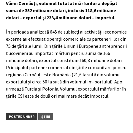
Vămii Cernăuţi, volumul total al mărfurilor a depăşit
suma de 352 milioane dolari, inclusiv 118,6 milioane
dolari – exportul şi 233,4 milioane dolari – importul.
În perioada analizată 645 de subiecţi ai activităţii economice
externe au efectuat operaţii comerciale cu partenerii lor din
75 de ţări ale lumii. Din ţările Uniunii Europene antreprenorii
bucovineni au importat mărfuri pentru suma de 166
milioane dolari, exportul constituind 60,8 milioane dolari.
Principalul partener comercial din ţările comunitare pentru
regiunea Cernăuţi este România (21,6 la sută din volumul
exportului şi circa 50 la sută din volumul im-portului). Apoi
urmează Turcia şi Polonia. Volumul exportului mărfurilor în
ţările CSI este de două ori mai mare decât
importul.
POSTED UNDER
ȘTIRI