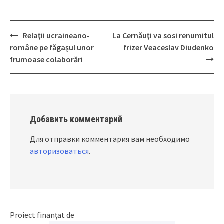
Relaţii ucraineano-
La Cernăuţi va sosi renumitul
Post
române pe făgaşul unor
frizer Veaceslav Diudenko
navigation
frumoase colaborări
Добавить комментарий
Для отправки комментария вам необходимо
авторизоваться
.
Proiect finanțat de