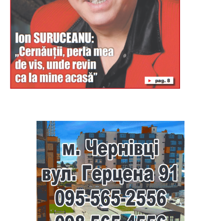
Буковина