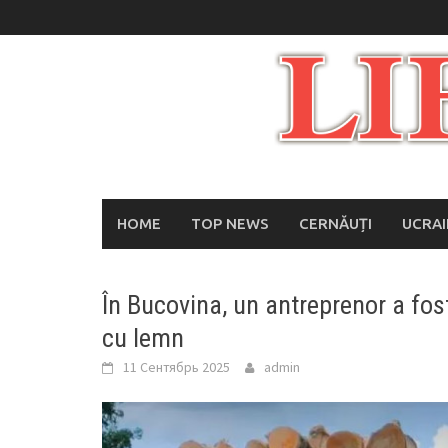
Skip
to
content
HOME
TOP NEWS
CERNĂUȚI
UCRA
În Bucovina, un antreprenor a fo
cu lemn
11 Сентябрь 2025
admin