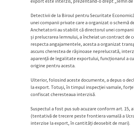
export este interzis, prezentând-o drept „lemn de 
Detectivii de la Biroul pentru Securitate Economică
unei companii private care a organizat o schemă de 
Anchetatorii au stabilit că directorul unei companii
și prelucrarea lemnului, a încheiat un contract de
respecta angajamentele, acesta a organizat transpo
ascuns cherestea de rășinoase neprelucrată, interzi
aparență de legalitate exportului, funcționarul a cu
origine pentru acesta.
Ulterior, folosind aceste documente, a depus o dec
la export. Totuși, în timpul inspecției vamale, forțe
confiscat cheresteaua interzisă.
Suspectul a fost pus sub acuzare conform art. 15, alin
(tentativă de trecere peste frontiera vamală a Ucra
interzise la export, în cantități deosebit de mari).