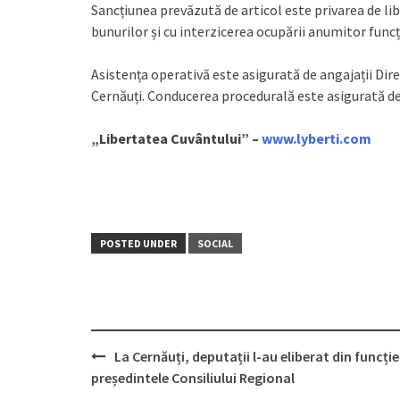
Sancțiunea prevăzută de articol este privarea de lib
bunurilor și cu interzicerea ocupării anumitor funcți
Asistența operativă este asigurată de angajații Direc
Cernăuți. Conducerea procedurală este asigurată de
„Libertatea Cuvântului” –
www.lyberti.com
POSTED UNDER
SOCIAL
La Cernăuți, deputații l-au eliberat din funcție
Post
președintele Consiliului Regional