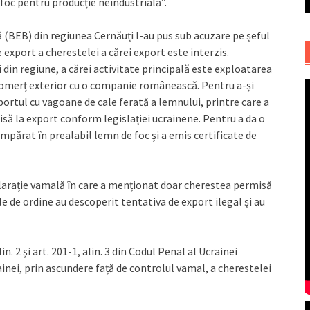
foc pentru producție neindustrială”.
 (BEB) din regiunea Cernăuți l-au pus sub acuzare pe șeful
export a cherestelei a cărei export este interzis.
 din regiune, a cărei activitate principală este exploatarea
 comerț exterior cu o companie românească. Pentru a-și
rtul cu vagoane de cale ferată a lemnului, printre care a
să la export conform legislației ucrainene. Pentru a da o
mpărat în prealabil lemn de foc și a emis certificate de
larație vamală în care a menționat doar cherestea permisă
le de ordine au descoperit tentativa de export ilegal și au
. 2 și art. 201-1, alin. 3 din Codul Penal al Ucrainei
inei, prin ascundere față de controlul vamal, a cherestelei