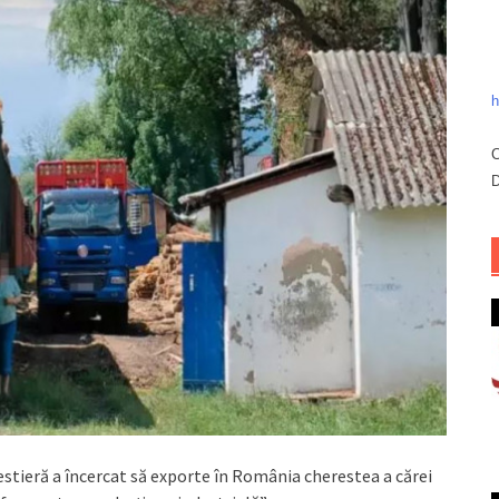
h
C
D
estieră a încercat să exporte în România cherestea a cărei