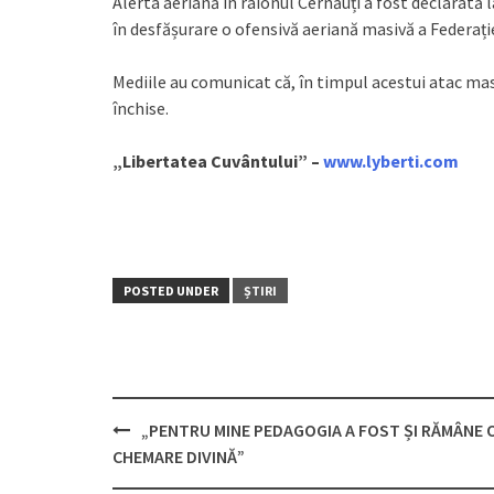
Alerta aeriană în raionul Cernăuți a fost declarată l
în desfășurare o ofensivă aeriană masivă a Federați
Mediile au comunicat că, în timpul acestui atac mas
închise.
„Libertatea Cuvântului” –
www.lyberti.com
POSTED UNDER
ȘTIRI
„PENTRU MINE PEDAGOGIA A FOST ȘI RĂMÂNE 
Post
CHEMARE DIVINĂ”
navigation