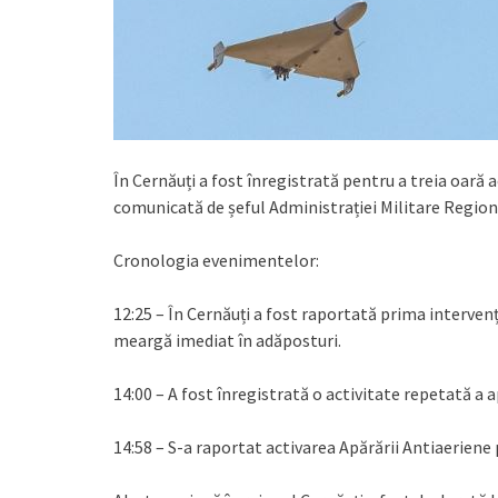
În Cernăuți a fost înregistrată pentru a treia oară 
comunicată de șeful Administrației Militare Regio
Cronologia evenimentelor:
12:25 – În Cernăuți a fost raportată prima intervenț
meargă imediat în adăposturi.
14:00 – A fost înregistrată o activitate repetată a 
14:58 – S-a raportat activarea Apărării Antiaeriene 