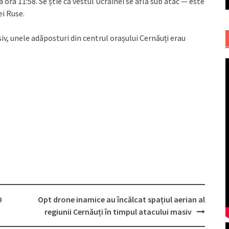
a ora 11:58. Se știe că vestul Ucrainei se află sub atac — este
ei Ruse.
iv, unele adăposturi din centrul orașului Cernăuți erau
O
Opt drone inamice au încălcat spațiul aerian al
regiunii Cernăuți în timpul atacului masiv