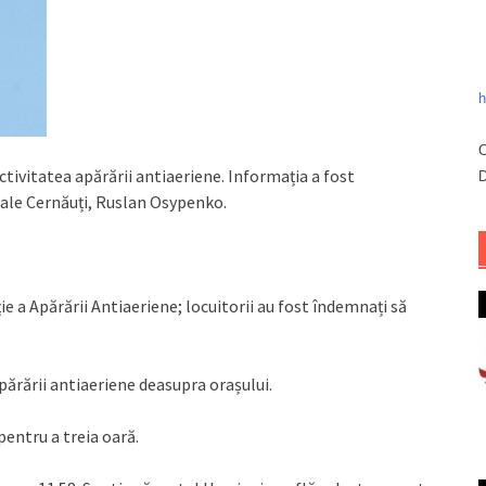
h
C
activitatea apărării antiaeriene. Informația a fost
D
nale Cernăuți, Ruslan Osypenko.
ie a Apărării Antiaeriene; locuitorii au fost îndemnați să
apărării antiaeriene deasupra orașului.
pentru a treia oară.