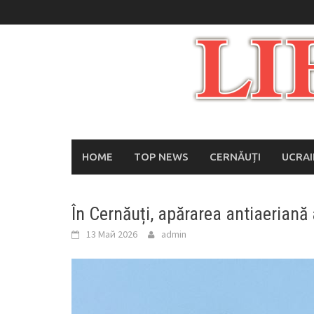
Skip
to
content
HOME
TOP NEWS
CERNĂUȚI
UCRA
În Cernăuți, apărarea antiaeriană 
13 Май 2026
admin