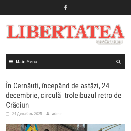
Skip
to
content
Main Menu
În Cernăuți, începând de astăzi, 24
decembrie, circulă troleibuzul retro de
Crăciun
24 Декабрь 2025
admin