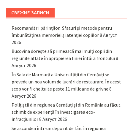
СВЕЖИЕ ЗАПИСИ
Recomandări părinţilor. Sfaturi și metode pentru
îmbunătățirea memoriei și atenției copiilor
8 Август
2026
Bucovina dorește să primească mai mulți copii din
regiunile aflate în apropierea liniei întâi a frontului
8
Август 2026
În Sala de Marmură a Universității din Cernăuți se
prevede un nou volum de lucrări de restaurare. În acest
scop vor fi cheltuite peste 11 milioane de grivne
8
Август 2026
Polițiștii din regiunea Cernăuți și din România au făcut
schimb de experiență în investigarea eco-
infracțiunilor
8 Август 2026
Se ascundea într-un depozit de fân: în regiunea