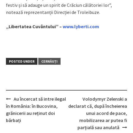
festiv și să adauge un spirit de Crăciun călătoriei lor”,
notează reprezentanții Direcției de Troleibuze.
„Libertatea Cuvântului” –
www.lyberti.com
POSTED UNDER
CERNĂUȚI
Au încercat să intre ilegal
Volodymyr Zelenski a
Post
în România: în Bucovina,
declarat că, după încheierea
navigation
grănicerii au reținut doi
unui acord de pace,
bărbați
mobilizarea ar putea fi
parțială sau anulată