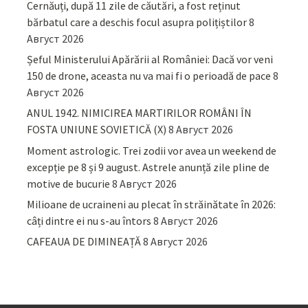
Cernăuți, după 11 zile de căutări, a fost reținut
bărbatul care a deschis focul asupra polițiștilor
8
Август 2026
Șeful Ministerului Apărării al României: Dacă vor veni
150 de drone, aceasta nu va mai fi o perioadă de pace
8
Август 2026
ANUL 1942. NIMICIREA MARTIRILOR ROMÂNI ÎN
FOSTA UNIUNE SOVIETICĂ (X)
8 Август 2026
Moment astrologic. Trei zodii vor avea un weekend de
excepție pe 8 și 9 august. Astrele anunță zile pline de
motive de bucurie
8 Август 2026
Milioane de ucraineni au plecat în străinătate în 2026:
câți dintre ei nu s-au întors
8 Август 2026
CAFEAUA DE DIMINEAȚĂ
8 Август 2026