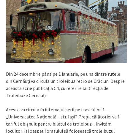
Din 24 decembrie până pe 1 ianuarie, pe una dintre rutele
din Cernăuți va circula un troleibuz retro de Crăciun. Despre
aceasta scrie publicația C4, cu referire la Direcția de
Troleibuze Cernăuți.
Acesta va circula în intervalul serii pe traseul nr. 1 —
„Universitatea Națională – str. Iași”. Prețul călătoriei va fi
tariful obișnuit pentru biletul de troleibuz. „Invităm
locuitorii și oaspeții orașului să folosească troleibuzul