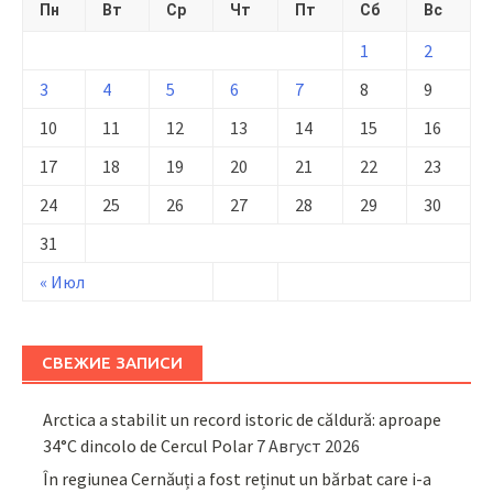
Пн
Вт
Ср
Чт
Пт
Сб
Вс
1
2
3
4
5
6
7
8
9
10
11
12
13
14
15
16
17
18
19
20
21
22
23
24
25
26
27
28
29
30
31
« Июл
СВЕЖИЕ ЗАПИСИ
Arctica a stabilit un record istoric de căldură: aproape
34°C dincolo de Cercul Polar
7 Август 2026
În regiunea Cernăuți a fost reținut un bărbat care i-a