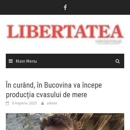
Skip
to
content
Main Menu
În curând, în Bucovina va începe
producția cvasului de mere
6 Апрель 2025
admin