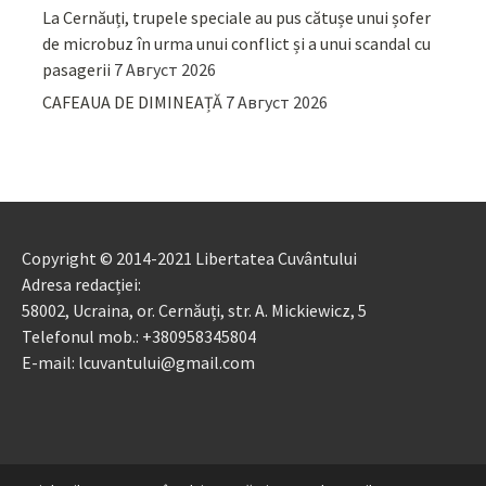
La Cernăuți, trupele speciale au pus cătușe unui șofer
de microbuz în urma unui conflict și a unui scandal cu
pasagerii
7 Август 2026
CAFEAUA DE DIMINEAȚĂ
7 Август 2026
Copyright © 2014-2021 Libertatea Cuvântului
Adresa redacției:
58002, Ucraina, or. Cernăuți, str. A. Mickiewicz, 5
Telefonul mob.: +380958345804
E-mail: lcuvantului@gmail.com