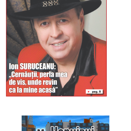
Буковина