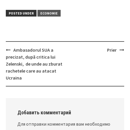
POSTED UNDER
ECONOMIE
Ambasadorul SUA a
Prier
Post
precizat, după critica lui
navigation
Zelenski, de unde au zburat
rachetele care au atacat
Ucraina
Добавить комментарий
Для отправки комментария вам необходимо