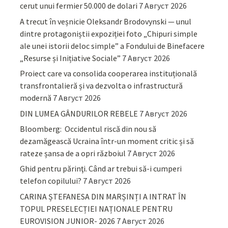
cerut unui fermier 50.000 de dolari
7 Август 2026
A trecut în veșnicie Oleksandr Brodovynski — unul
dintre protagoniștii expoziției foto „Chipuri simple
ale unei istorii deloc simple” a Fondului de Binefacere
„Resurse și Inițiative Sociale”
7 Август 2026
Proiect care va consolida cooperarea instituțională
transfrontalieră și va dezvolta o infrastructură
modernă
7 Август 2026
DIN LUMEA GÂNDURILOR REBELE
7 Август 2026
Bloomberg: Occidentul riscă din nou să
dezamăgească Ucraina într-un moment critic și să
rateze șansa de a opri războiul
7 Август 2026
Ghid pentru părinţi. Când ar trebui să-i cumperi
telefon copilului?
7 Август 2026
CARINA ȘTEFANESA DIN MARȘINȚI A INTRAT ÎN
TOPUL PRESELECȚIEI NAȚIONALE PENTRU
EUROVISION JUNIOR- 2026
7 Август 2026