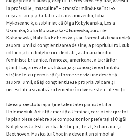
alege și de a fi aleasă, dreptul la creșterea copiilor, accesul
la profesiile „masculine” – transformându-se într-o
mișcare amplă. Colaboratoarea muzeului, Iulia
Mykoseancik, a subliniat că Olga Kobyleanska, Lesia
Ukrainka, Sofia Moracevska-Okunevska, surorile
Kohanovski, Natalka Kobrinska și-au format viziunea unică
asupra lumii și conștientizarea de sine, a propriului rol, sub
influența tendințelor occidentale, a almanahurilor
feministe britanice, franceze, americane, a lucrărilor
științifice, a revistelor. Educația și cunoașterea limbilor
străine le-au permis să își formeze o viziune deschisă
asupra lumii, să își conștientizeze propria valoare și
necesitatea vizualizării femeilor în diverse sfere ale vieții.
Ideea proiectului aparține talentatei pianiste Lilia
Holomeniuk, Artistă emerită a Ucrainei, care a interpretat
la pian piese celebre ale compozitorilor preferați ai Olgăi
Kobyleanska. Este vorba de Chopin, Liszt, Schumann și
Beethoven. Muzica lui Chopin a devenit un simbol al