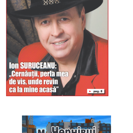
Буковина