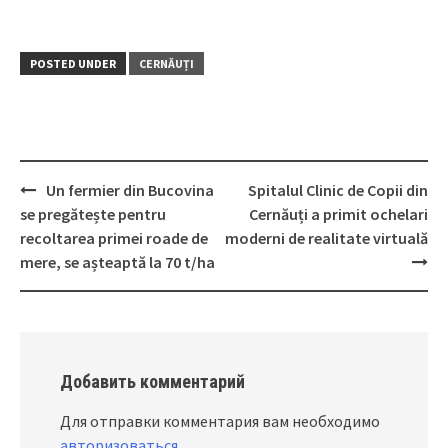
POSTED UNDER
CERNĂUȚI
Un fermier din Bucovina
Spitalul Clinic de Copii din
Post
se pregătește pentru
Cernăuți a primit ochelari
navigation
recoltarea primei roade de
moderni de realitate virtuală
mere, se așteaptă la 70 t/ha
Добавить комментарий
Для отправки комментария вам необходимо
авторизоваться
.