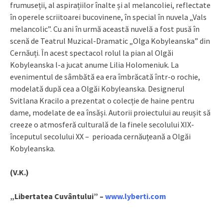
frumuseții, al aspirațiilor înalte și al melancoliei, reflectate
în operele scriitoarei bucovinene, în special în nuvela „Vals
melancolic”. Cu ani în urmă această nuvelă a fost pusă în
scenă de Teatrul Muzical-Dramatic „Olga Kobyleanska” din
Cernăuți. În acest spectacol rolul la pian al Olgăi
Kobyleanska l-a jucat anume Lilia Holomeniuk. La
evenimentul de sâmbătă ea era îmbrăcată într-o rochie,
modelată după cea a Olgăi Kobyleanska. Designerul
Svitlana Kracilo a prezentat o colecție de haine pentru
dame, modelate de ea însăși. Autorii proiectului au reușit să
creeze o atmosferă culturală de la finele secolului XIX-
începutul secolului XX – perioada cernăuțeană a Olgăi
Kobyleanska.
(V.K.)
„Libertatea Cuvântului” –
www.lyberti.com