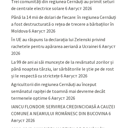
Trei comunități din regiunea Cernăuți au primit seturi
de centrale electrice solare
6 Август 2026
Până la 14 mii de dolari de fiecare: în regiunea Cernăuți
a fost destructurată o rețea de trecere a bărbaților în
Moldova
6 Август 2026
În UE au răspuns la declarația lui Zelenski privind
rachetele pentru apărarea aeriană a Ucrainei
6 Август
2026
La 99 de ani ai săi muncește de la revărsatul zorilor și
până noaptea târziu, iar sărbătorile le știe pe de rost
și le respectă cu strictețe
6 Август 2026
Agricultorii din regiunea Cernăuți au început
semănatul rapiței de toamnă mai devreme decât
termenele optime
6 Август 2026
IANCU FLONDOR: SERVIREA CREDINCIOASĂ A CAUZEI
COMUNE A NEAMULUI ROMÂNESC DIN BUCOVINA
6
Август 2026