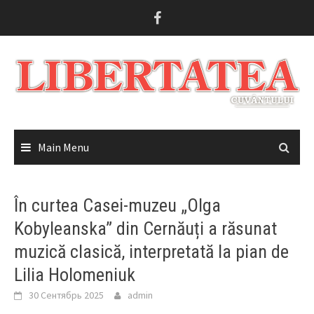
Skip
to
content
Main Menu
În curtea Casei-muzeu „Olga
Kobyleanska” din Cernăuți a răsunat
muzică clasică, interpretată la pian de
Lilia Holomeniuk
30 Сентябрь 2025
admin