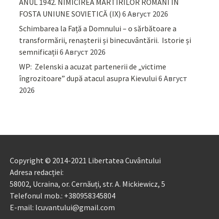
ANUL 1942. NIMICIREA MARTIRILOR ROMÂNI ÎN
FOSTA UNIUNE SOVIETICĂ (IX)
6 Август 2026
Schimbarea la Față a Domnului – o sărbătoare a
transformării, renașterii și binecuvântării. Istorie și
semnificații
6 Август 2026
WP: Zelenski a acuzat partenerii de „victime
îngrozitoare” după atacul asupra Kievului
6 Август
2026
Copyright © 2014-2021 Libertatea Cuvântului
Adresa redacției:
58002, Ucraina, or. Cernăuți, str. A. Mickiewicz, 5
Telefonul mob.: +380958345804
E-mail: lcuvantului@gmail.com