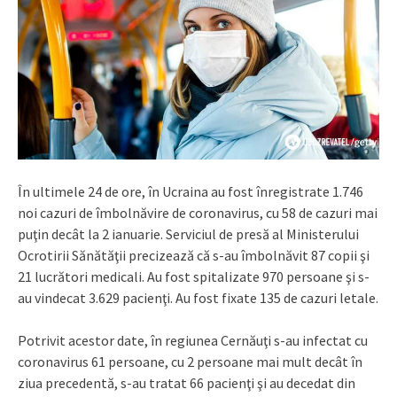
În ultimele 24 de ore, în Ucraina au fost înregistrate 1.746
noi cazuri de îmbolnăvire de coronavirus, cu 58 de cazuri mai
puţin decât la 2 ianuarie. Serviciul de presă al Ministerului
Ocrotirii Sănătăţii precizează că s-au îmbolnăvit 87 copii şi
21 lucrători medicali. Au fost spitalizate 970 persoane şi s-
au vindecat 3.629 pacienţi. Au fost fixate 135 de cazuri letale.
Potrivit acestor date, în regiunea Cernăuţi s-au infectat cu
coronavirus 61 persoane, cu 2 persoane mai mult decât în
ziua precedentă, s-au tratat 66 pacienţi şi au decedat din