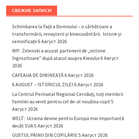
СВЕЖИЕ ЗАПИСИ
Schimbarea la Față a Domnului – o sărbătoare a
transformării, renașterii și binecuvântării. Istorie și
semnificații
6 Август 2026
WP: Zelenski a acuzat partenerii de „victime
îngrozitoare” după atacul asupra Kievului
6 Август
2026
CAFEAUA DE DIMINEAȚĂ
6 Август 2026
6 AUGUST – ISTORICUL ZILEI
6 Август 2026
La Centrul Perinatal Regional Cernăuți, toți membrii
familiei au venit pentru cel de-al nouălea copil
5
Август 2026
WELT: Ucraina devine pentru Europa mai importantă
decât SUA
5 Август 2026
GUSTUL PÂINII DIN COPILĂRIE
5 Август 2026