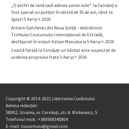
„O astfel de rană lasă adesea șanse nule”: la Cernăuți a
fost operat un polițist în vârstă de 35 de ani, rănit la
Igești
5 Август 2026
Artiom Galchevici din Noua Suliță – deținătorul
Trofeului Concursului Internațional de Estradă,
desfășurat în orașul italian Mascalucia
5 Август 2026
Ceartă fatală la Cernăuți: un bărbat este suspectat de
uciderea propriului frate
5 Август 2026
Copyright © 2014-2021 Libertatea Cuvântului
Adresa redacției:
58002, Ucraina, or. Cernăuți, str. A. Mickiewicz, 5
Telefonul mob.: +380958345804
E-mail: lcuvantului@gmail.com