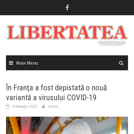
Skip
to
content
Main Menu
În Franţa a fost depistată o nouă
variantă a virusului COVID-19
4 Январь 2022
admin