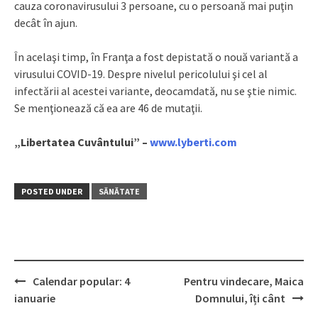
cauza coronavirusului 3 persoane, cu o persoană mai puţin
decât în ajun.
În acelaşi timp, în Franţa a fost depistată o nouă variantă a
virusului COVID-19. Despre nivelul pericolului şi cel al
infectării al acestei variante, deocamdată, nu se ştie nimic.
Se menţionează că ea are 46 de mutaţii.
„Libertatea Cuvântului” –
www.lyberti.com
POSTED UNDER
SĂNĂTATE
Calendar popular: 4
Pentru vindecare, Maica
Post
ianuarie
Domnului, îți cânt
navigation