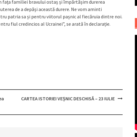
 în fața familiei bravului ostaș și împărtășim durerea
 puterea de a depăși această durere. Ne vom aminti
ru patria sa și pentru viitorul pașnic al fiecăruia dintre noi.
ru fiul credincios al Ucrainei”, se arată în declarație.
ea
CARTEA ISTORIEI VEȘNIC DESCHISĂ – 23 IULIE