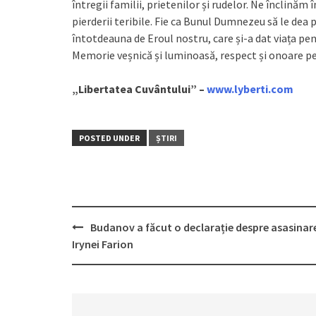
întregii familii, prietenilor și rudelor. Ne înclinăm
pierderii teribile. Fie ca Bunul Dumnezeu să le dea
întotdeauna de Eroul nostru, care și-a dat viața pent
Memorie veșnică și luminoasă, respect și onoare pent
„Libertatea Cuvântului” –
www.lyberti.com
POSTED UNDER
ȘTIRI
Budanov a făcut o declarație despre asasinar
Post
Irynei Farion
navigation