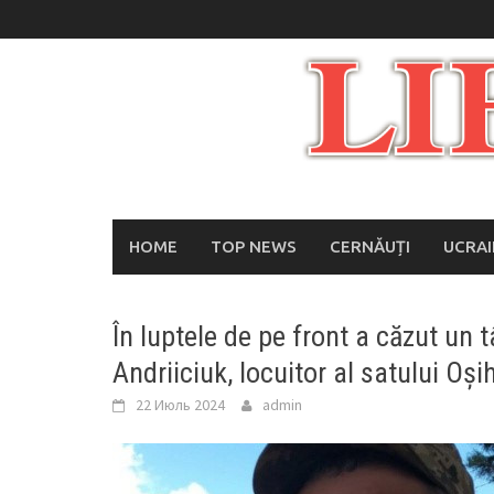
Skip
to
content
HOME
TOP NEWS
CERNĂUȚI
UCRA
În luptele de pe front a căzut un
Andriiciuk, locuitor al satului Oși
22 Июль 2024
admin