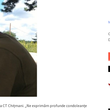
h
C
D
rea CT Chițmani. „Ne exprimăm profunde condoleanțe