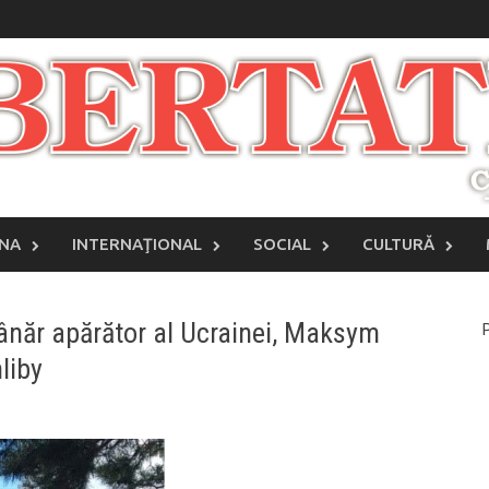
INA
INTERNAŢIONAL
SOCIAL
CULTURĂ
 tânăr apărător al Ucrainei, Maksym
P
hliby