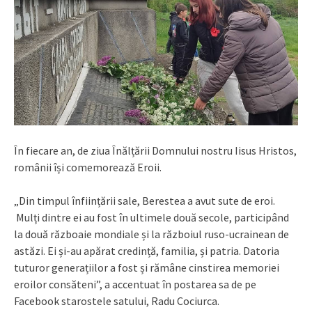
În fiecare an, de ziua Înălțării Domnului nostru Iisus Hristos,
românii își comemorează Eroii.
„Din timpul înființării sale, Berestea a avut sute de eroi.
Mulți dintre ei au fost în ultimele două secole, participând
la două războaie mondiale și la războiul ruso-ucrainean de
astăzi. Ei și-au apărat credință, familia, și patria. Datoria
tuturor generațiilor a fost și rămâne cinstirea memoriei
eroilor consăteni”, a accentuat în postarea sa de pe
Facebook starostele satului, Radu Cociurca.