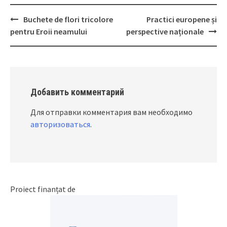
Buchete de flori tricolore
Practici europene și
Post
pentru Eroii neamului
perspective naționale
navigation
Добавить комментарий
Для отправки комментария вам необходимо
авторизоваться
.
Proiect finanțat de