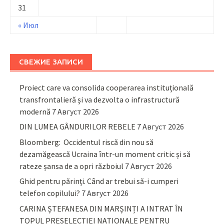
31
« Июл
СВЕЖИЕ ЗАПИСИ
Proiect care va consolida cooperarea instituțională
transfrontalieră și va dezvolta o infrastructură
modernă
7 Август 2026
DIN LUMEA GÂNDURILOR REBELE
7 Август 2026
Bloomberg: Occidentul riscă din nou să
dezamăgească Ucraina într-un moment critic și să
rateze șansa de a opri războiul
7 Август 2026
Ghid pentru părinţi. Când ar trebui să-i cumperi
telefon copilului?
7 Август 2026
CARINA ȘTEFANESA DIN MARȘINȚI A INTRAT ÎN
TOPUL PRESELECȚIEI NAȚIONALE PENTRU