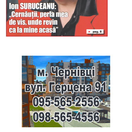
Буковина