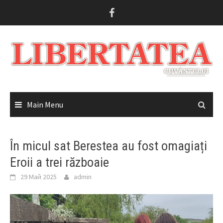
Skip
to
content
Main Menu
În micul sat Berestea au fost omagiați
Eroii a trei războaie
29 Май 2025
admin