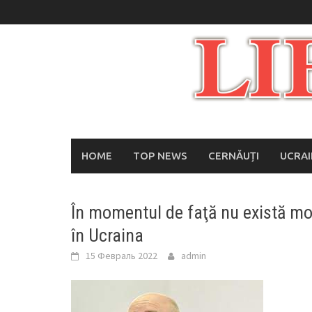
Skip
to
content
HOME
TOP NEWS
CERNĂUȚI
UCRA
În momentul de faţă nu există mot
în Ucraina
15 Февраль 2022
admin