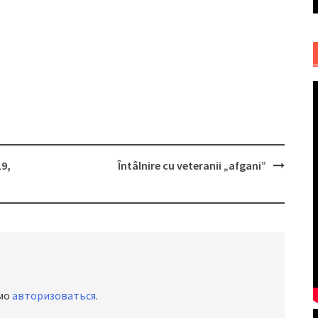
19,
Întâlnire cu veteranii „afgani”
имо
авторизоваться
.