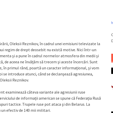
h
C
D
rării, Oleksii Reznikov, în cadrul unei emisiuni televizate la
nui regim de drept deosebit nu există motive. Nici într-un
menta şi a pune în cadrul normelor atmosfera din medii şi
că, de aceea ne învăţăm să trecem şi aceste încercări. Sunt
re, în primul rând, poartă un caracter informaţional, şi vom
boi se introduce atunci, când se declanşează agresiunea,
 Oleksii Reznikov.
nt examinează câteva variante ale agresiunii ruse
rviciului de informaţii american se spune că Federaţia Rusă
puri tactice. Trupele ruse pot ataca şi din Belarus. La
un efectiv de 140 mii militari.