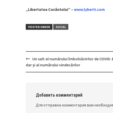
„Libertatea Cuvântului” –
www.lyberti.com
POSTED UNDER
SOCIAL
Un salt al numărului îmbolnăvirilor de COVID-
Post
dar şi al numărului vindecărilor
navigation
Добавить комментарий
Для отправки комментария вам необход