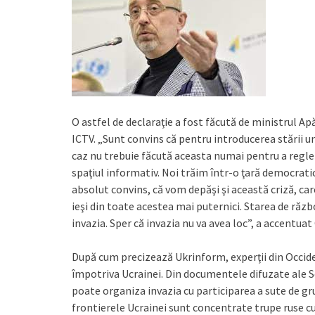
O astfel de declaraţie a fost făcută de ministrul Apă
ICTV. „Sunt convins că pentru introducerea stării u
caz nu trebuie făcută aceasta numai pentru a regle
spaţiul informativ. Noi trăim într-o ţară democrati
absolut convins, că vom depăşi şi această criză, ca
ieşi din toate acestea mai puternici. Starea de răz
invazia. Sper că invazia nu va avea loc”, a accentuat
După cum precizează Ukrinform, experţii din Occide
împotriva Ucrainei. Din documentele difuzate ale Se
poate organiza invazia cu participarea a sute de gru
frontierele Ucrainei sunt concentrate trupe ruse cu 