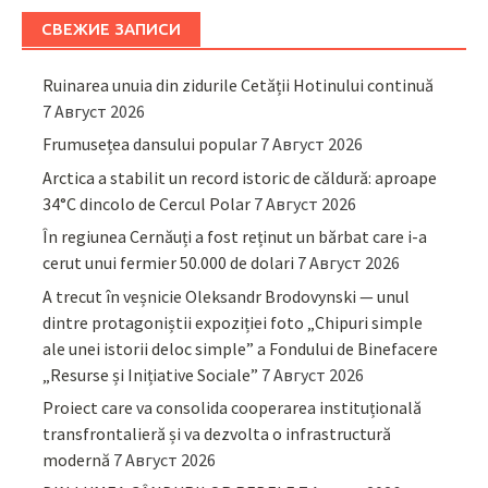
СВЕЖИЕ ЗАПИСИ
Ruinarea unuia din zidurile Cetății Hotinului continuă
7 Август 2026
Frumusețea dansului popular
7 Август 2026
Arctica a stabilit un record istoric de căldură: aproape
34°C dincolo de Cercul Polar
7 Август 2026
În regiunea Cernăuți a fost reținut un bărbat care i-a
cerut unui fermier 50.000 de dolari
7 Август 2026
A trecut în veșnicie Oleksandr Brodovynski — unul
dintre protagoniștii expoziției foto „Chipuri simple
ale unei istorii deloc simple” a Fondului de Binefacere
„Resurse și Inițiative Sociale”
7 Август 2026
Proiect care va consolida cooperarea instituțională
transfrontalieră și va dezvolta o infrastructură
modernă
7 Август 2026