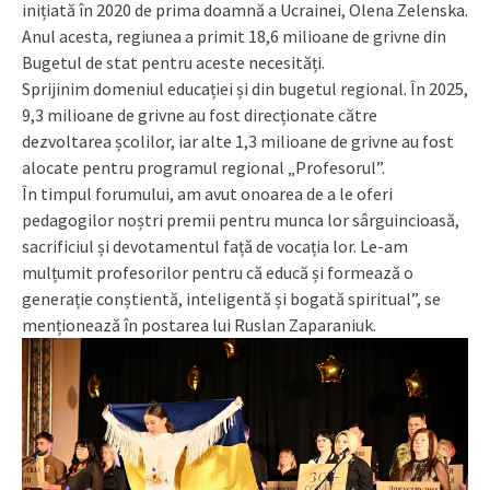
inițiată în 2020 de prima doamnă a Ucrainei, Olena Zelenska.
Anul acesta, regiunea a primit 18,6 milioane de grivne din
Bugetul de stat pentru aceste necesități.
Sprijinim domeniul educației și din bugetul regional. În 2025,
9,3 milioane de grivne au fost direcționate către
dezvoltarea școlilor, iar alte 1,3 milioane de grivne au fost
alocate pentru programul regional „Profesorul”.
În timpul forumului, am avut onoarea de a le oferi
pedagogilor noștri premii pentru munca lor sârguincioasă,
sacrificiul și devotamentul față de vocația lor. Le-am
mulțumit profesorilor pentru că educă și formează o
generație conștientă, inteligentă și bogată spiritual”, se
menționează în postarea lui Ruslan Zaparaniuk.