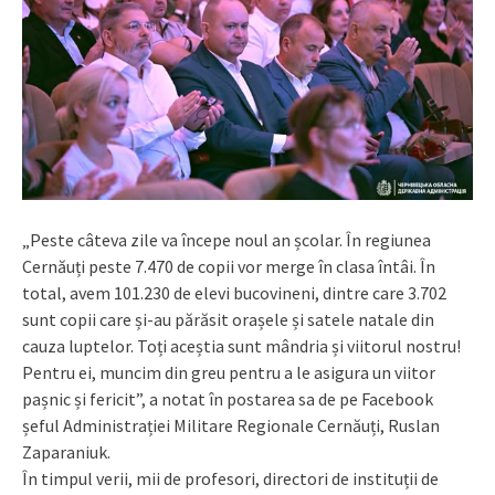
„Peste câteva zile va începe noul an școlar. În regiunea
Cernăuți peste 7.470 de copii vor merge în clasa întâi. În
total, avem 101.230 de elevi bucovineni, dintre care 3.702
sunt copii care și-au părăsit orașele și satele natale din
cauza luptelor. Toți aceștia sunt mândria și viitorul nostru!
Pentru ei, muncim din greu pentru a le asigura un viitor
pașnic și fericit”, a notat în postarea sa de pe Facebook
șeful Administrației Militare Regionale Cernăuți, Ruslan
Zaparaniuk.
În timpul verii, mii de profesori, directori de instituții de