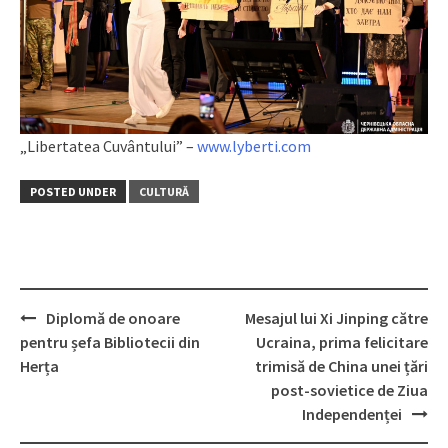
„Libertatea Cuvântului” –
www.lyberti.com
POSTED UNDER
CULTURĂ
Diplomă de onoare
Mesajul lui Xi Jinping către
Post
pentru șefa Bibliotecii din
Ucraina, prima felicitare
navigation
Herța
trimisă de China unei țări
post-sovietice de Ziua
Independenței