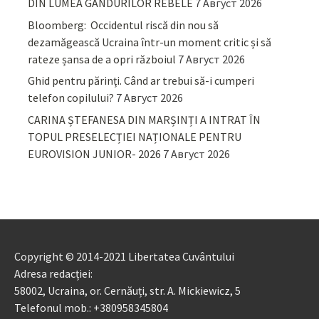
DIN LUMEA GÂNDURILOR REBELE
7 Август 2026
Bloomberg: Occidentul riscă din nou să
dezamăgească Ucraina într-un moment critic și să
rateze șansa de a opri războiul
7 Август 2026
Ghid pentru părinţi. Când ar trebui să-i cumperi
telefon copilului?
7 Август 2026
CARINA ȘTEFANESA DIN MARȘINȚI A INTRAT ÎN
TOPUL PRESELECȚIEI NAȚIONALE PENTRU
EUROVISION JUNIOR- 2026
7 Август 2026
Copyright © 2014-2021 Libertatea Cuvântului
Adresa redacției:
58002, Ucraina, or. Cernăuți, str. A. Mickiewicz, 5
Telefonul mob.: +380958345804