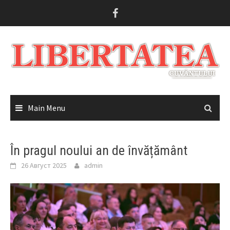
Skip
to
content
Main Menu
În pragul noului an de învățământ
26 Август 2025
admin