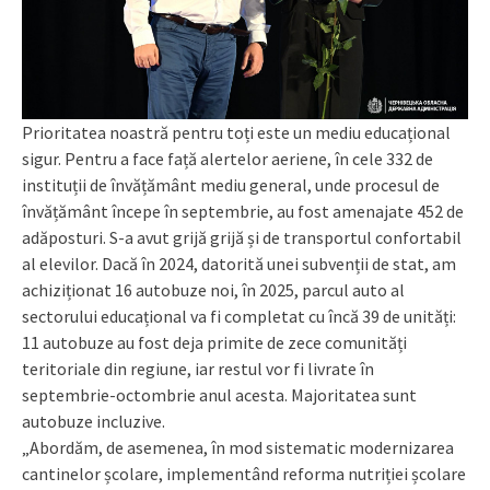
Prioritatea noastră pentru toți este un mediu educațional
sigur. Pentru a face față alertelor aeriene, în cele 332 de
instituții de învățământ mediu general, unde procesul de
învățământ începe în septembrie, au fost amenajate 452 de
adăposturi. S-a avut grijă grijă și de transportul confortabil
al elevilor. Dacă în 2024, datorită unei subvenții de stat, am
achiziționat 16 autobuze noi, în 2025, parcul auto al
sectorului educațional va fi completat cu încă 39 de unități:
11 autobuze au fost deja primite de zece comunități
teritoriale din regiune, iar restul vor fi livrate în
septembrie-octombrie anul acesta. Majoritatea sunt
autobuze incluzive.
„Abordăm, de asemenea, în mod sistematic modernizarea
cantinelor școlare, implementând reforma nutriției școlare