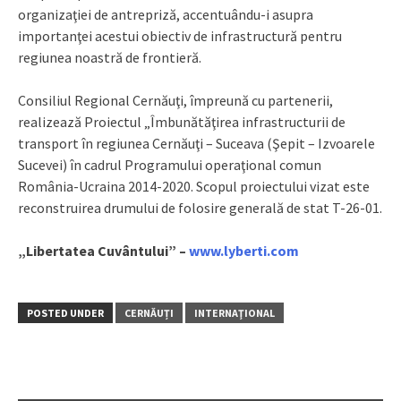
organizaţiei de antrepriză, accentuându-i asupra
importanţei acestui obiectiv de infrastructură pentru
regiunea noastră de frontieră.
Consiliul Regional Cernăuţi, împreună cu partenerii,
realizează Proiectul „Îmbunătăţirea infrastructurii de
transport în regiunea Cernăuţi – Suceava (Şepit – Izvoarele
Sucevei) în cadrul Programului operaţional comun
România-Ucraina 2014-2020. Scopul proiectului vizat este
reconstruirea drumului de folosire generală de stat T-26-01.
„Libertatea Cuvântului” –
www.lyberti.com
POSTED UNDER
CERNĂUȚI
INTERNAŢIONAL