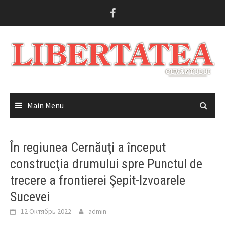
Skip
to
content
Main Menu
În regiunea Cernăuţi a început
construcţia drumului spre Punctul de
trecere a frontierei Şepit-Izvoarele
Sucevei
12 Октябрь 2022
admin