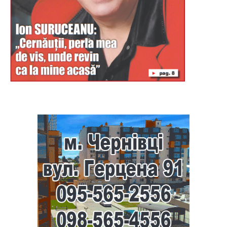
Буковина