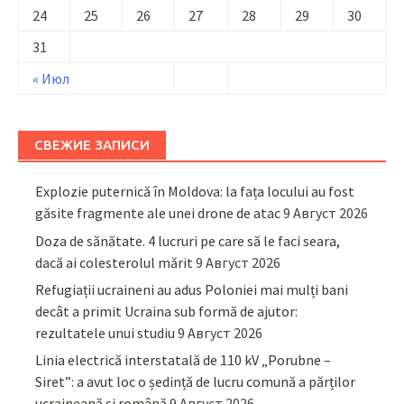
24
25
26
27
28
29
30
31
« Июл
СВЕЖИЕ ЗАПИСИ
Explozie puternică în Moldova: la fața locului au fost
găsite fragmente ale unei drone de atac
9 Август 2026
Doza de sănătate. 4 lucruri pe care să le faci seara,
dacă ai colesterolul mărit
9 Август 2026
Refugiații ucraineni au adus Poloniei mai mulți bani
decât a primit Ucraina sub formă de ajutor:
rezultatele unui studiu
9 Август 2026
Linia electrică interstatală de 110 kV „Porubne –
Siret”: a avut loc o ședință de lucru comună a părților
ucraineană și română
9 Август 2026