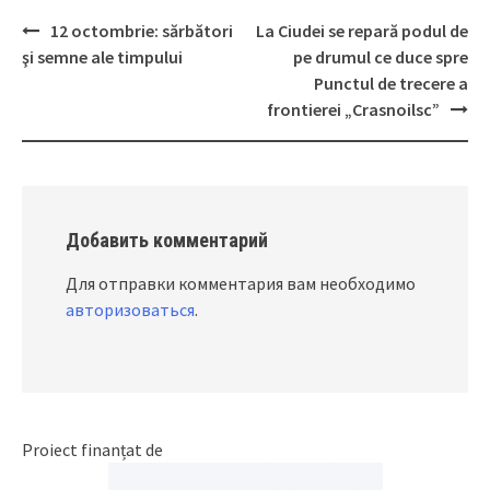
12 octombrie: sărbători
La Ciudei se repară podul de
Post
şi semne ale timpului
pe drumul ce duce spre
navigation
Punctul de trecere a
frontierei „Crasnoilsc”
Добавить комментарий
Для отправки комментария вам необходимо
авторизоваться
.
Proiect finanțat de