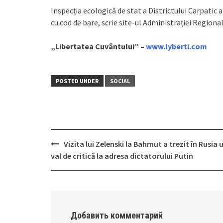
Inspecția ecologică de stat a Districtului Carpatic
cu cod de bare, scrie site-ul Administrației Regional
„Libertatea Cuvântului” –
www.lyberti.com
POSTED UNDER
SOCIAL
Vizita lui Zelenski la Bahmut a trezit în Rusia 
Post
val de critică la adresa dictatorului Putin
navigation
Добавить комментарий