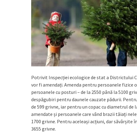
Potrivit Inspecției ecologice de stat a Districtului 
vor fi amendați. Amenda pentru persoanele fizice os
persoanele cu posturi – de la 2550 până la 5100 gri
despăgubiri pentru daunele cauzate pădurii. Pentru 
de 599 grivne, iar pentru un copac cu diametrul de l
amendate și persoanele care vând brazii tăiați nele
1700 grivne. Pentru aceleași acțiuni, dar săvârșite 
3655 grivne.