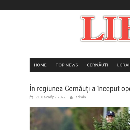
Skip
to
content
HOME
TOP NEWS
CERNĂUȚI
UCRA
În regiunea Cernăuți a început o
21 Декабрь 2022
admin