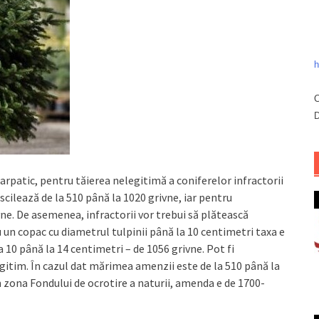
h
C
D
Carpatic, pentru tăierea nelegitimă a coniferelor infractorii
cilează de la 510 până la 1020 grivne, iar pentru
vne. De asemenea, infractorii vor trebui să plătească
un copac cu diametrul tulpinii până la 10 centimetri taxa e
a 10 până la 14 centimetri – de 1056 grivne. Pot fi
gitim. În cazul dat mărimea amenzii este de la 510 până la
în zona Fondului de ocrotire a naturii, amenda e de 1700-