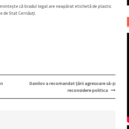
 amintește că bradul legal are neapărat etichetă de plastic
e de Stat Cernăuți.
un
Danilov a recomandat țării agresoare să-și
reconsidere politica