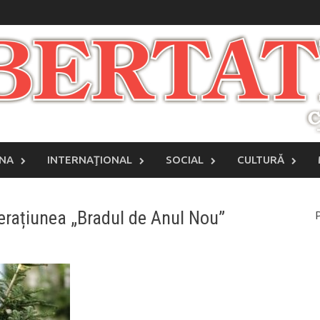
INA
INTERNAŢIONAL
SOCIAL
CULTURĂ
perațiunea „Bradul de Anul Nou”
P