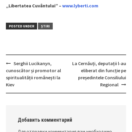
„Libertatea Cuvântului” –
www.lyberti.com
POSTED UNDER
ȘTIRI
Serghii Lucikanyn,
La Cernăuți, deputații l-au
Post
cunoscător și promotor al
eliberat din funcție pe
navigation
spiritualității românești la
președintele Consiliului
Kiev
Regional
Добавить комментарий
Для отправки комментария вам необходимо