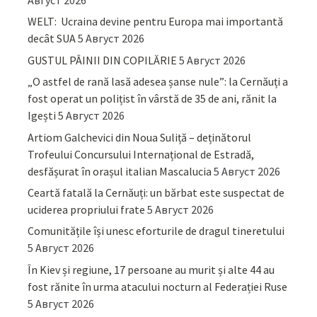
WELT: Ucraina devine pentru Europa mai importantă
decât SUA
5 Август 2026
GUSTUL PÂINII DIN COPILĂRIE
5 Август 2026
„O astfel de rană lasă adesea șanse nule”: la Cernăuți a
fost operat un polițist în vârstă de 35 de ani, rănit la
Igești
5 Август 2026
Artiom Galchevici din Noua Suliță – deținătorul
Trofeului Concursului Internațional de Estradă,
desfășurat în orașul italian Mascalucia
5 Август 2026
Ceartă fatală la Cernăuți: un bărbat este suspectat de
uciderea propriului frate
5 Август 2026
Comunitățile își unesc eforturile de dragul tineretului
5 Август 2026
În Kiev și regiune, 17 persoane au murit și alte 44 au
fost rănite în urma atacului nocturn al Federației Ruse
5 Август 2026