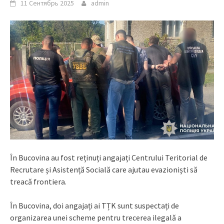
11 Сентябрь 2025
admin
În Bucovina au fost reținuți angajați Centrului Teritorial de
Recrutare și Asistență Socială care ajutau evazioniști să
treacă frontiera.
În Bucovina, doi angajați ai TȚK sunt suspectați de
organizarea unei scheme pentru trecerea ilegală a