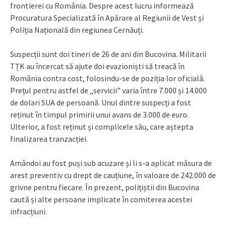
frontierei cu România. Despre acest lucru informează
Procuratura Specializată în Apărare al Regiunii de Vest și
Poliția Națională din regiunea Cernăuți.
Suspecții sunt doi tineri de 26 de ani din Bucovina. Militarii
TȚK au încercat să ajute doi evazioniști să treacă în
România contra cost, folosindu-se de poziția lor oficială.
Prețul pentru astfel de „servicii” varia între 7.000 și 14.000
de dolari SUA de persoană. Unul dintre suspecți a fost
reținut în timpul primirii unui avans de 3.000 de euro.
Ulterior, a fost reținut și complicele său, care aștepta
finalizarea tranzacției.
Amândoi au fost puși sub acuzare și li s-a aplicat măsura de
arest preventiv cu drept de cauțiune, în valoare de 242.000 de
grivne pentru fiecare. În prezent, polițiștii din Bucovina
caută și alte persoane implicate în comiterea acestei
infracțiuni.