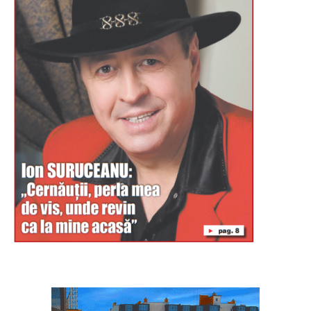
Буковина