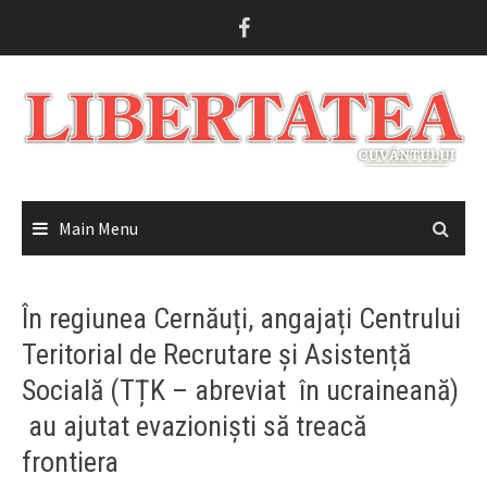
Skip
to
content
Main Menu
În regiunea Cernăuți, angajați Centrului
Teritorial de Recrutare și Asistență
Socială (TȚK – abreviat în ucraineană)
au ajutat evazioniști să treacă
frontiera