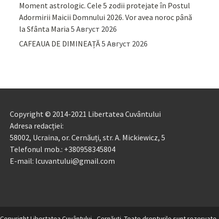
Moment astrologic. Cele 5 zodii protejate în Postul
Adormirii Maicii Domnului 2026. Vor avea noroc până
la Sfânta Maria
5 Август 2026
CAFEAUA DE DIMINEAȚĂ
5 Август 2026
Copyright © 2014-2021 Libertatea Cuvântului
Adresa redacției:
58002, Ucraina, or. Cernăuți, str. A. Mickiewicz, 5
Telefonul mob.: +380958345804
E-mail: lcuvantului@gmail.com
Copyright Libertatea Cuvântului - Cernăuţi. Toate drepturile sunt rezervate.