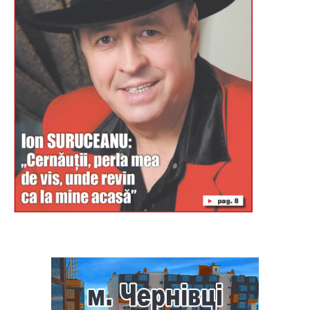
Буковина