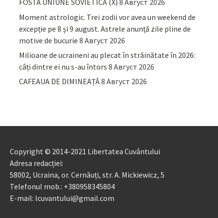
FOSTA UNIUNE SOVIETICĂ (X)
8 Август 2026
Moment astrologic. Trei zodii vor avea un weekend de
excepție pe 8 și 9 august. Astrele anunță zile pline de
motive de bucurie
8 Август 2026
Milioane de ucraineni au plecat în străinătate în 2026:
câți dintre ei nu s-au întors
8 Август 2026
CAFEAUA DE DIMINEAȚĂ
8 Август 2026
Copyright © 2014-2021 Libertatea Cuvântului
Adresa redacției:
58002, Ucraina, or. Cernăuți, str. A. Mickiewicz, 5
Telefonul mob.: +380958345804
E-mail: lcuvantului@gmail.com