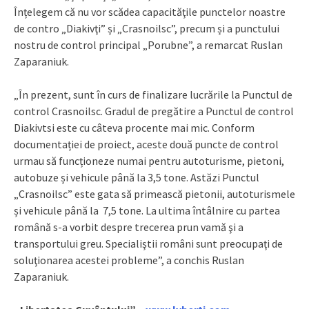
Înțelegem că nu vor scădea capacităţile punctelor noastre
de contro „Diakivţi” și „Crasnoilsc”, precum și a punctului
nostru de control principal „Porubne”, a remarcat Ruslan
Zaparaniuk.
„În prezent, sunt în curs de finalizare lucrările la Punctul de
control Crasnoilsc. Gradul de pregătire a Punctul de control
Diakivtsi este cu câteva procente mai mic. Conform
documentației de proiect, aceste două puncte de control
urmau să funcționeze numai pentru autoturisme, pietoni,
autobuze și vehicule până la 3,5 tone. Astăzi Punctul
„Crasnoilsc” este gata să primească pietonii, autoturismele
și vehicule până la 7,5 tone. La ultima întâlnire cu partea
română s-a vorbit despre trecerea prun vamă şi a
transportului greu. Specialiştii români sunt preocupaţi de
soluţionarea acestei probleme”, a conchis Ruslan
Zaparaniuk.