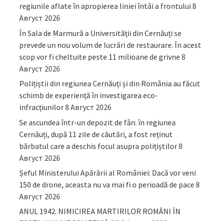
regiunile aflate în apropierea liniei întâi a frontului
8
Август 2026
În Sala de Marmură a Universității din Cernăuți se
prevede un nou volum de lucrări de restaurare. În acest
scop vor fi cheltuite peste 11 milioane de grivne
8
Август 2026
Polițiștii din regiunea Cernăuți și din România au făcut
schimb de experiență în investigarea eco-
infracțiunilor
8 Август 2026
Se ascundea într-un depozit de fân: în regiunea
Cernăuți, după 11 zile de căutări, a fost reținut
bărbatul care a deschis focul asupra polițiștilor
8
Август 2026
Șeful Ministerului Apărării al României: Dacă vor veni
150 de drone, aceasta nu va mai fi o perioadă de pace
8
Август 2026
ANUL 1942. NIMICIREA MARTIRILOR ROMÂNI ÎN