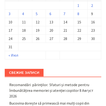
1
2
3
4
5
6
7
8
9
10
11
12
13
14
15
16
17
18
19
20
21
22
23
24
25
26
27
28
29
30
31
« Июл
СВЕЖИЕ ЗАПИСИ
Recomandări părinţilor. Sfaturi și metode pentru
îmbunătățirea memoriei și atenției copiilor
8 Август
2026
Bucovina dorește să primească mai mulți copii din