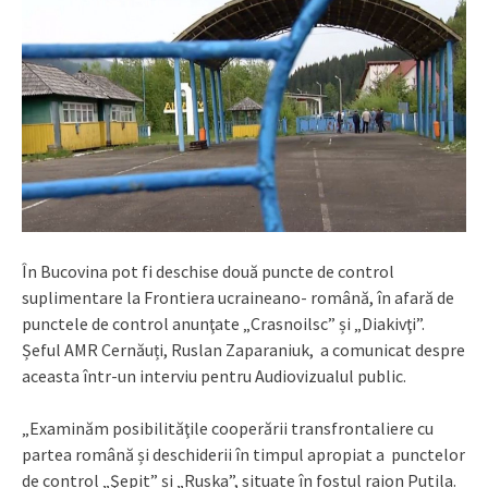
În Bucovina pot fi deschise două puncte de control
suplimentare la Frontiera ucraineano- română, în afară de
punctele de control anunţate „Crasnoilsc” și „Diakivţi”.
Șeful AMR Cernăuți, Ruslan Zaparaniuk, a comunicat despre
aceasta într-un interviu pentru Audiovizualul public.
„Examinăm posibilităţile cooperării transfrontaliere cu
partea română și deschiderii în timpul apropiat a punctelor
de control „Şepit” și „Ruska”, situate în fostul raion Putila.