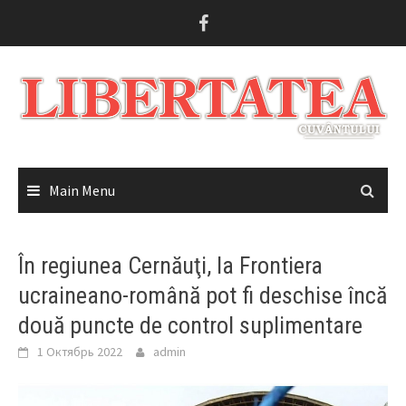
Skip
to
content
Main Menu
În regiunea Cernăuţi, la Frontiera
ucraineano-română pot fi deschise încă
două puncte de control suplimentare
1 Октябрь 2022
admin