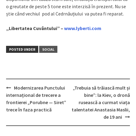
o greutate de peste 5 tone este interzisă în prezent. Nu se
știe când vechiul pod al Cedrnăuțiului va putea fi reparat.
„Libertatea Cuvântului” –
www.lyberti.com
POSTED UNDER
SOCIAL
Modernizarea Punctului
„Trebuia să trăiască mult și
Post
internațional de trecere a
bine”: la Kiev, o dronă
navigation
frontierei „Porubne — Siret”
rusească a curmat viața
trece în faza practică
talentatei Anastasia Maslii,
de 19 ani