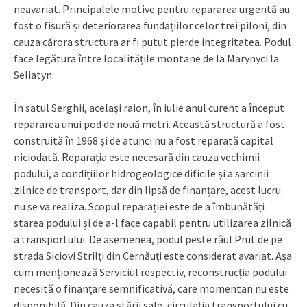
neavariat. Principalele motive pentru repararea urgentă au
fost o fisură și deteriorarea fundațiilor celor trei piloni, din
cauza cărora structura ar fi putut pierde integritatea. Podul
face legătura între localitățile montane de la Marynyci la
Seliatyn.
În satul Serghii, același raion, în iulie anul curent a început
repararea unui pod de nouă metri. Această structură a fost
construită în 1968 și de atunci nu a fost reparată capital
niciodată. Reparația este necesară din cauza vechimii
podului, a condițiilor hidrogeologice dificile și a sarcinii
zilnice de transport, dar din lipsă de finanțare, acest lucru
nu se va realiza. Scopul reparației este de a îmbunătăți
starea podului și de a-l face capabil pentru utilizarea zilnică
a transportului. De asemenea, podul peste râul Prut de pe
strada Siciovi Strilți din Cernăuți este considerat avariat. Așa
cum menționează Serviciul respectiv, reconstrucția podului
necesită o finanțare semnificativă, care momentan nu este
disponibilă. Din cauza stării sale, circulația transportului cu