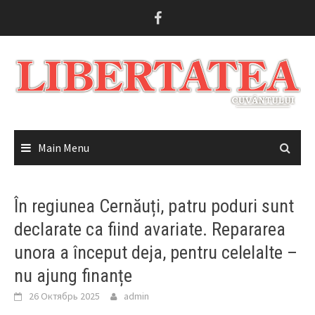
Skip
to
content
Main Menu
În regiunea Cernăuți, patru poduri sunt
declarate ca fiind avariate. Repararea
unora a început deja, pentru celelalte –
nu ajung finanțe
26 Октябрь 2025
admin