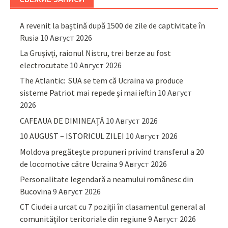
A revenit la baștină după 1500 de zile de captivitate în
Rusia
10 Август 2026
La Grușivți, raionul Nistru, trei berze au fost
electrocutate
10 Август 2026
The Atlantic: SUA se tem că Ucraina va produce
sisteme Patriot mai repede și mai ieftin
10 Август
2026
CAFEAUA DE DIMINEAȚĂ
10 Август 2026
10 AUGUST – ISTORICUL ZILEI
10 Август 2026
Moldova pregătește propuneri privind transferul a 20
de locomotive către Ucraina
9 Август 2026
Personalitate legendară a neamului românesc din
Bucovina
9 Август 2026
CT Ciudei a urcat cu 7 poziții în clasamentul general al
comunităților teritoriale din regiune
9 Август 2026