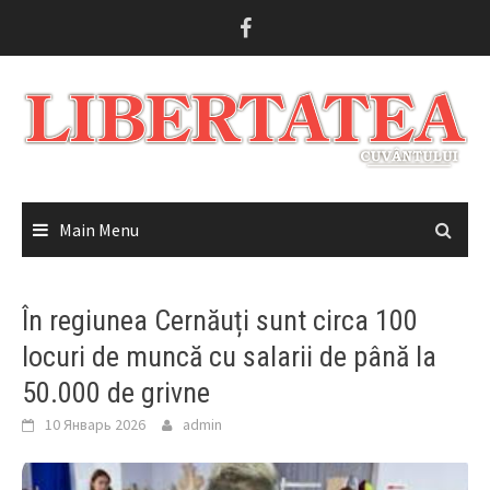
Skip
to
content
Main Menu
În regiunea Cernăuți sunt circa 100
locuri de muncă cu salarii de până la
50.000 de grivne
10 Январь 2026
admin