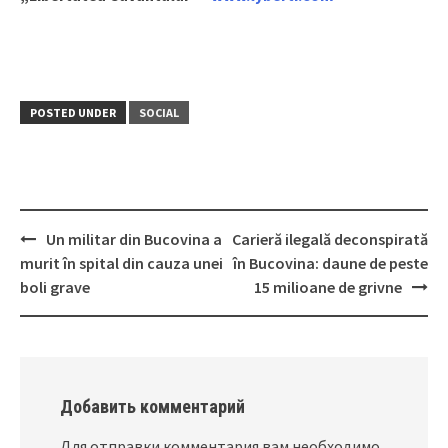
POSTED UNDER
SOCIAL
Un militar din Bucovina a
Carieră ilegală deconspirată
Post
murit în spital din cauza unei
în Bucovina: daune de peste
navigation
boli grave
15 milioane de grivne
Добавить комментарий
Для отправки комментария вам необходимо