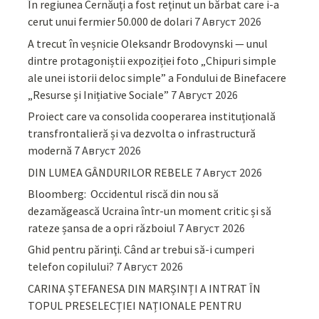
În regiunea Cernăuți a fost reținut un bărbat care i-a
cerut unui fermier 50.000 de dolari
7 Август 2026
A trecut în veșnicie Oleksandr Brodovynski — unul
dintre protagoniștii expoziției foto „Chipuri simple
ale unei istorii deloc simple” a Fondului de Binefacere
„Resurse și Inițiative Sociale”
7 Август 2026
Proiect care va consolida cooperarea instituțională
transfrontalieră și va dezvolta o infrastructură
modernă
7 Август 2026
DIN LUMEA GÂNDURILOR REBELE
7 Август 2026
Bloomberg: Occidentul riscă din nou să
dezamăgească Ucraina într-un moment critic și să
rateze șansa de a opri războiul
7 Август 2026
Ghid pentru părinţi. Când ar trebui să-i cumperi
telefon copilului?
7 Август 2026
CARINA ȘTEFANESA DIN MARȘINȚI A INTRAT ÎN
TOPUL PRESELECȚIEI NAȚIONALE PENTRU