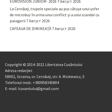
EUROVISION JUNIOR- 2026
7 Август 2026
La Cernăuți, trupele speciale au pus cătușe unui șofer
de microbuz în urma unui conflict și a unui scandal cu
pasagerii
7 Август 2026
CAFEAUA DE DIMINEAȚĂ
7 Август 2026
Copyright © 2014-2021 Libertatea Cuvântului
Adresa redacției:
58002, Ucraina, or. Cernăuți, str. A. Mickiewicz, 5
Telefonul mob.: +380958345804
E-mail: lcuvantului@gmail.com