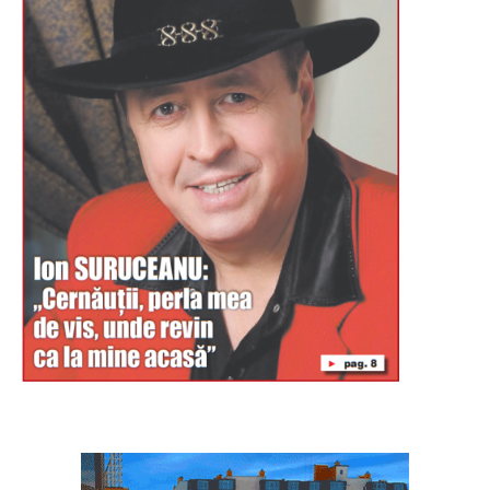
Буковина