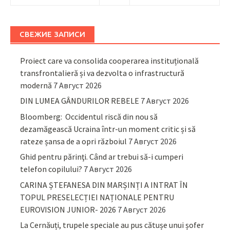
СВЕЖИЕ ЗАПИСИ
Proiect care va consolida cooperarea instituțională
transfrontalieră și va dezvolta o infrastructură
modernă
7 Август 2026
DIN LUMEA GÂNDURILOR REBELE
7 Август 2026
Bloomberg: Occidentul riscă din nou să
dezamăgească Ucraina într-un moment critic și să
rateze șansa de a opri războiul
7 Август 2026
Ghid pentru părinţi. Când ar trebui să-i cumperi
telefon copilului?
7 Август 2026
CARINA ȘTEFANESA DIN MARȘINȚI A INTRAT ÎN
TOPUL PRESELECȚIEI NAȚIONALE PENTRU
EUROVISION JUNIOR- 2026
7 Август 2026
La Cernăuți, trupele speciale au pus cătușe unui șofer