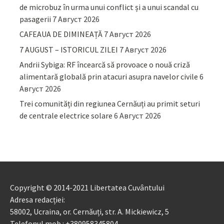
de microbuz în urma unui conflict și a unui scandal cu
pasagerii
7 Август 2026
CAFEAUA DE DIMINEAȚĂ
7 Август 2026
7 AUGUST – ISTORICUL ZILEI
7 Август 2026
Andrii Sybiga: RF încearcă să provoace o nouă criză
alimentară globală prin atacuri asupra navelor civile
6
Август 2026
Trei comunități din regiunea Cernăuți au primit seturi
de centrale electrice solare
6 Август 2026
Copyright © 2014-2021 Libertatea Cuvântului
Adresa redacției:
58002, Ucraina, or. Cernăuți, str. A. Mickiewicz, 5
Telefonul mob.: +380958345804