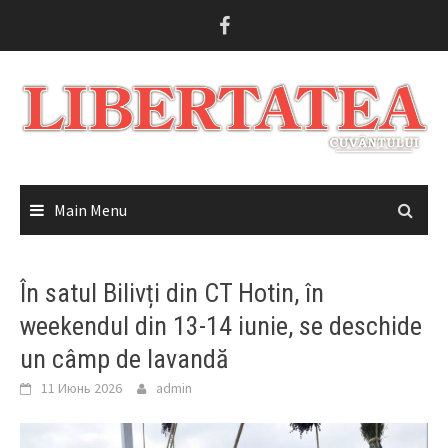
Skip
to
content
Main Menu
În satul Bilivți din CT Hotin, în
weekendul din 13-14 iunie, se deschide
un câmp de lavandă
11 Июнь 2026
admin