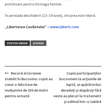
primitoare pentru întreaga familie.
În perioada deschiderii (13–14 iunie), intrarea este liberă.
„Libertatea Cuvântului” –
www.lyberti.com
POSTED UNDER
DIVERSE
Record al Ucrainei
Copiii participanților
Post
stabilit în Bucovina: copiii au
bucovineni la acțiunile de
navigation
creat o felicitare de
luptă, ai apărătorilor
mulțumire de 250 de metri
decedați și dispăruți fără
pentru armată
veste au plecat la tratament
și odihnă într-o tabără