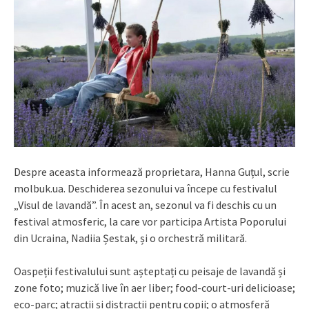
Despre aceasta informează proprietara, Hanna Guțul, scrie
molbuk.ua. Deschiderea sezonului va începe cu festivalul
„Visul de lavandă”. În acest an, sezonul va fi deschis cu un
festival atmosferic, la care vor participa Artista Poporului
din Ucraina, Nadiia Șestak, și o orchestră militară.
Oaspeții festivalului sunt așteptați cu peisaje de lavandă și
zone foto; muzică live în aer liber; food-court-uri delicioase;
eco-parc; atracții și distracții pentru copii; o atmosferă