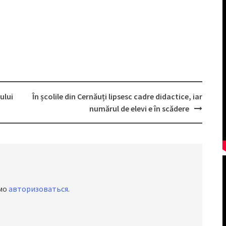
ului
În școlile din Cernăuți lipsesc cadre didactice, iar
numărul de elevi e în scădere
имо
авторизоваться
.