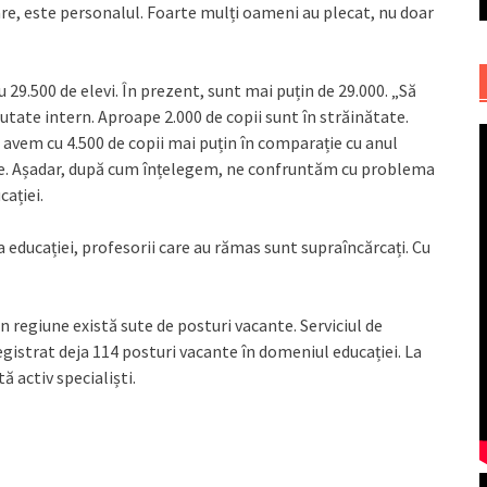
e, este personalul. Foarte mulți oameni au plecat, nu doar
 29.500 de elevi. În prezent, sunt mai puțin de 29.000. „Să
tate intern. Aproape 2.000 de copii sunt în străinătate.
vem cu 4.500 de copii mai puțin în comparație cu anul
rude. Așadar, după cum înțelegem, ne confruntăm cu problema
ației.
 educației, profesorii care au rămas sunt supraîncărcați. Cu
in regiune există sute de posturi vacante. Serviciul de
egistrat deja 114 posturi vacante în domeniul educației. La
ă activ specialiști.