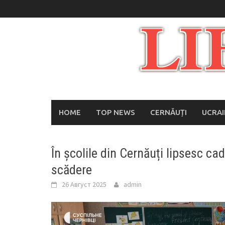
Skip
to
content
HOME
TOP NEWS
CERNĂUȚI
UCRA
În școlile din Cernăuți lipsesc cad
scădere
26 Август 2025
admin