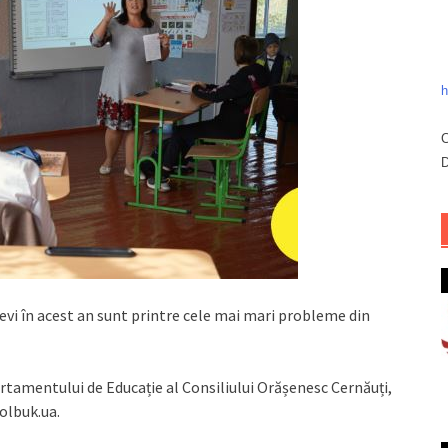
h
C
D
levi în acest an sunt printre cele mai mari probleme din
artamentului de Educație al Consiliului Orășenesc Cernăuți,
molbuk.ua.