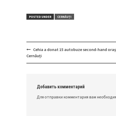
POSTED UNDER
CERNĂUȚI
Cehia a donat 15 autobuze second-hand oraș
Post
Cernăuți
navigation
Добавить комментарий
Для отправки комментария вам необход