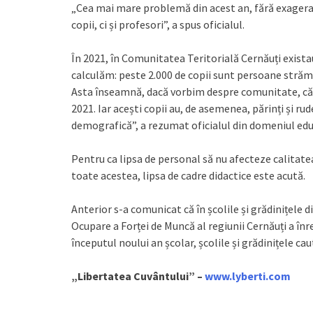
„Cea mai mare problemă din acest an, fără exagerar
copii, ci și profesori”, a spus oficialul.
În 2021, în Comunitatea Teritorială Cernăuți existau
calculăm: peste 2.000 de copii sunt persoane strămu
Asta înseamnă, dacă vorbim despre comunitate, că a
2021. Iar acești copii au, de asemenea, părinți și 
demografică”, a rezumat oficialul din domeniul educ
Pentru ca lipsa de personal să nu afecteze calitatea
toate acestea, lipsa de cadre didactice este acută.
Anterior s-a comunicat că în școlile și grădinițele d
Ocupare a Forței de Muncă al regiunii Cernăuți a înr
începutul noului an școlar, școlile și grădinițele caut
„Libertatea Cuvântului” –
www.lyberti.com