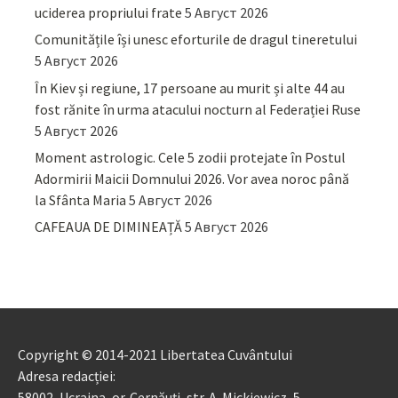
uciderea propriului frate
5 Август 2026
Comunitățile își unesc eforturile de dragul tineretului
5 Август 2026
În Kiev și regiune, 17 persoane au murit și alte 44 au
fost rănite în urma atacului nocturn al Federației Ruse
5 Август 2026
Moment astrologic. Cele 5 zodii protejate în Postul
Adormirii Maicii Domnului 2026. Vor avea noroc până
la Sfânta Maria
5 Август 2026
CAFEAUA DE DIMINEAȚĂ
5 Август 2026
Copyright © 2014-2021 Libertatea Cuvântului
Adresa redacției:
58002, Ucraina, or. Cernăuți, str. A. Mickiewicz, 5