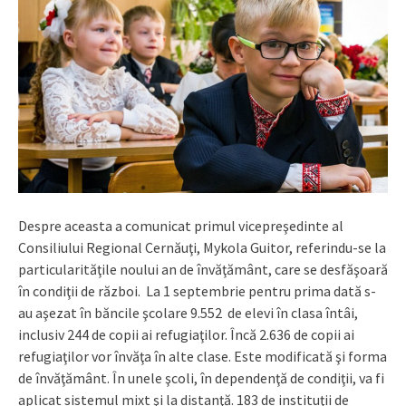
Despre aceasta a comunicat primul vicepreşedinte al
Consiliului Regional Cernăuţi, Mykola Guitor, referindu-se la
particularităţile noului an de învăţământ, care se desfăşoară
în condiţii de război. La 1 septembrie pentru prima dată s-
au aşezat în băncile şcolare 9.552 de elevi în clasa întâi,
inclusiv 244 de copii ai refugiaţilor. Încă 2.636 de copii ai
refugiaţilor vor învăţa în alte clase. Este modificată şi forma
de învăţământ. În unele şcoli, în dependenţă de condiţii, va fi
aplicat sistemul mixt şi la distanţă. 183 de instituţii de