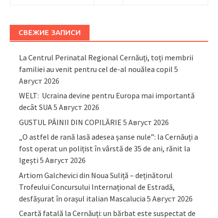
СВЕЖИЕ ЗАПИСИ
La Centrul Perinatal Regional Cernăuți, toți membrii
familiei au venit pentru cel de-al nouălea copil
5
Август 2026
WELT: Ucraina devine pentru Europa mai importantă
decât SUA
5 Август 2026
GUSTUL PÂINII DIN COPILĂRIE
5 Август 2026
„O astfel de rană lasă adesea șanse nule”: la Cernăuți a
fost operat un polițist în vârstă de 35 de ani, rănit la
Igești
5 Август 2026
Artiom Galchevici din Noua Suliță – deținătorul
Trofeului Concursului Internațional de Estradă,
desfășurat în orașul italian Mascalucia
5 Август 2026
Ceartă fatală la Cernăuți: un bărbat este suspectat de