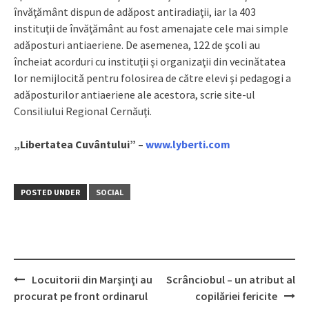
învăţământ dispun de adăpost antiradiaţii, iar la 403
instituţii de învăţământ au fost amenajate cele mai simple
adăposturi antiaeriene. De asemenea, 122 de şcoli au
încheiat acorduri cu instituţii şi organizaţii din vecinătatea
lor nemijlocită pentru folosirea de către elevi şi pedagogi a
adăposturilor antiaeriene ale acestora, scrie site-ul
Consiliului Regional Cernăuţi.
„Libertatea Cuvântului” –
www.lyberti.com
POSTED UNDER
SOCIAL
Locuitorii din Marşinţi au
Scrânciobul – un atribut al
Post
procurat pe front ordinarul
copilăriei fericite