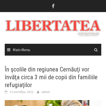
Skip
to
content
Main Menu
În şcolile din regiunea Cernăuţi vor
învăţa circa 3 mii de copii din familiile
refugiaţilor
3 Сентябрь 2022
admin