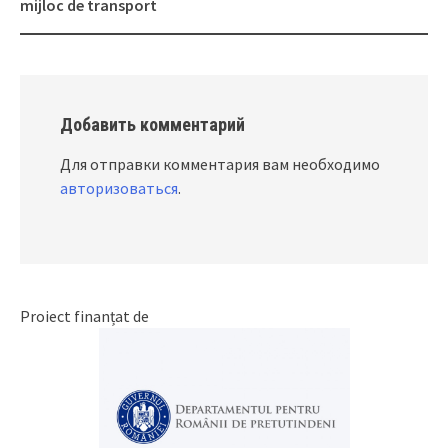
navigation
mijloc de transport
Добавить комментарий
Для отправки комментария вам необходимо
авторизоваться
.
Proiect finanțat de