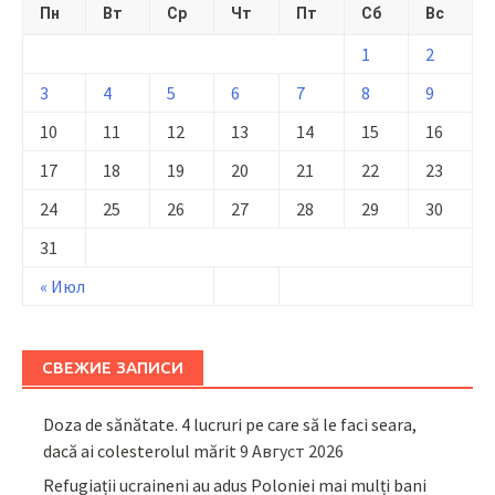
Пн
Вт
Ср
Чт
Пт
Сб
Вс
1
2
3
4
5
6
7
8
9
10
11
12
13
14
15
16
17
18
19
20
21
22
23
24
25
26
27
28
29
30
31
« Июл
СВЕЖИЕ ЗАПИСИ
Doza de sănătate. 4 lucruri pe care să le faci seara,
dacă ai colesterolul mărit
9 Август 2026
Refugiații ucraineni au adus Poloniei mai mulți bani