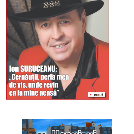
Буковина