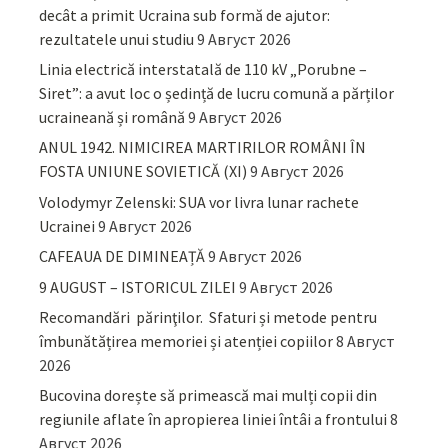
decât a primit Ucraina sub formă de ajutor:
rezultatele unui studiu
9 Август 2026
Linia electrică interstatală de 110 kV „Porubne –
Siret”: a avut loc o ședință de lucru comună a părților
ucraineană și română
9 Август 2026
ANUL 1942. NIMICIREA MARTIRILOR ROMÂNI ÎN
FOSTA UNIUNE SOVIETICĂ (XI)
9 Август 2026
Volodymyr Zelenski: SUA vor livra lunar rachete
Ucrainei
9 Август 2026
CAFEAUA DE DIMINEAȚĂ
9 Август 2026
9 AUGUST – ISTORICUL ZILEI
9 Август 2026
Recomandări părinţilor. Sfaturi și metode pentru
îmbunătățirea memoriei și atenției copiilor
8 Август
2026
Bucovina dorește să primească mai mulți copii din
regiunile aflate în apropierea liniei întâi a frontului
8
Август 2026