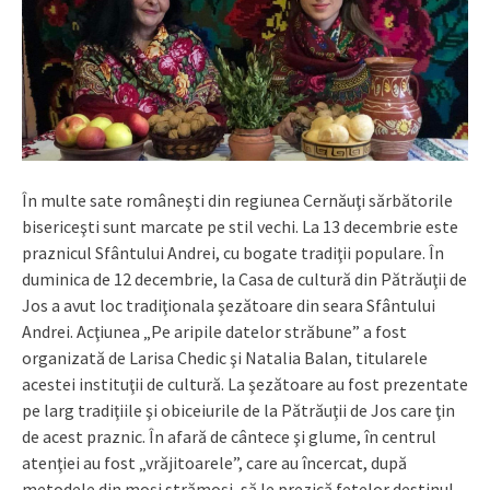
În multe sate româneşti din regiunea Cernăuţi sărbătorile
bisericeşti sunt marcate pe stil vechi. La 13 decembrie este
praznicul Sfântului Andrei, cu bogate tradiţii populare. În
duminica de 12 decembrie, la Casa de cultură din Pătrăuţii de
Jos a avut loc tradiţionala şezătoare din seara Sfântului
Andrei. Acţiunea „Pe aripile datelor străbune” a fost
organizată de Larisa Chedic şi Natalia Balan, titularele
acestei instituţii de cultură. La şezătoare au fost prezentate
pe larg tradiţiile şi obiceiurile de la Pătrăuţii de Jos care ţin
de acest praznic. În afară de cântece şi glume, în centrul
atenţiei au fost „vrăjitoarele”, care au încercat, după
metodele din moşi strămoşi, să le prezică fetelor destinul.