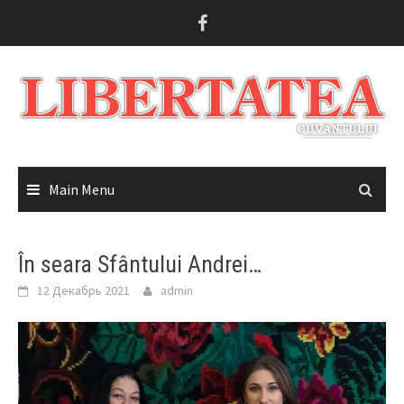
Skip
to
content
Main Menu
În seara Sfântului Andrei…
12 Декабрь 2021
admin