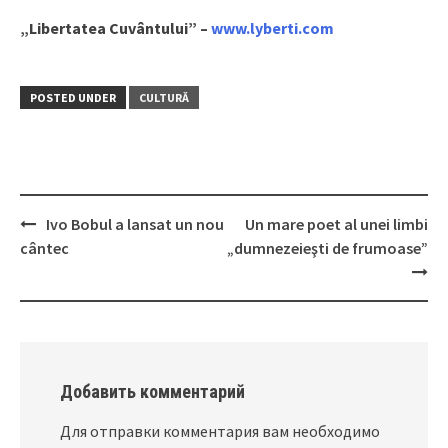
„Libertatea Cuvântului” –
www.lyberti.com
POSTED UNDER
CULTURĂ
Ivo Bobul a lansat un nou
Un mare poet al unei limbi
Post
cântec
„dumnezeieşti de frumoase”
navigation
Добавить комментарий
Для отправки комментария вам необходимо