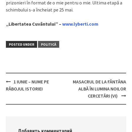
prizonieri în format de o mie pentru o mie. Ultima etapă a
schimbului s-a încheiat pe 25 mai.
„Libertatea Cuvântului” –
www.lyberti.com
POSTED UNDER
POLITICĂ
1 IUNIE – NUME PE
MASACRUL DE LA FÂNTÂNA
Post
RĂBOJUL ISTORIEI
ALBĂ ÎN LUMINA NOILOR
navigation
CERCETĂRI (VI)
Добавить комментарий