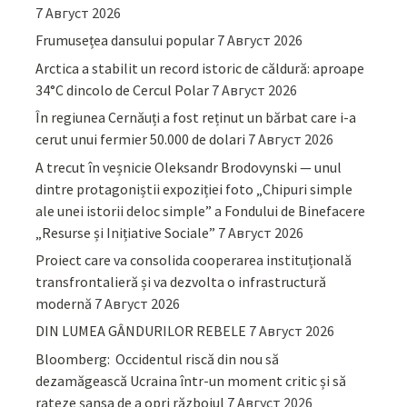
7 Август 2026
Frumusețea dansului popular
7 Август 2026
Arctica a stabilit un record istoric de căldură: aproape
34°C dincolo de Cercul Polar
7 Август 2026
În regiunea Cernăuți a fost reținut un bărbat care i-a
cerut unui fermier 50.000 de dolari
7 Август 2026
A trecut în veșnicie Oleksandr Brodovynski — unul
dintre protagoniștii expoziției foto „Chipuri simple
ale unei istorii deloc simple” a Fondului de Binefacere
„Resurse și Inițiative Sociale”
7 Август 2026
Proiect care va consolida cooperarea instituțională
transfrontalieră și va dezvolta o infrastructură
modernă
7 Август 2026
DIN LUMEA GÂNDURILOR REBELE
7 Август 2026
Bloomberg: Occidentul riscă din nou să
dezamăgească Ucraina într-un moment critic și să
rateze șansa de a opri războiul
7 Август 2026