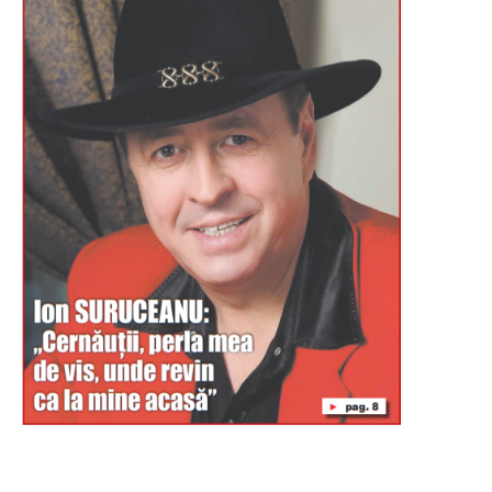
Буковина