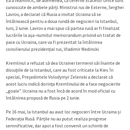
Ea a reamintit, de asemenea, că cererile Statelor Unite sunt
cunoscute de ambele părți. Ministrul rus de Externe, Serghei
Lavrov, a declarat că Rusia a invitat Ucraina să se
întâlnească pentru a doua rundă de negocieri la Istanbul,
luni, 2 iunie. Lavrov a mai spus că partea rusă ar fi finalizat
lucrările la așa-numitul memorandum privind un tratat de
pace cu Ucraina, care va fi prezentat la întâlnirea
consilierului prezidențial rus, Vladimir Medinski.
Kremlinul a refuzat să dea Ucrainei termenii săi înainte de
discuţiile de la Istanbul, care au fost criticate la Kiev. În
special, Preşedintele Volodymyr Zelenski a declarat că
acest lucru indică dorinţa Kremlinului de a face negocierile
„goale”. Ucraina nu a fost încă de acord în mod oficial cu
întâlnirea propusă de Rusia pe 2 iunie.
Pe 16 mai, la Istanbul au avut loc negocieri între Ucraina și
Federația Rusă. Părțile nu au putut realiza progrese
semnificative, dar apoi a fost convenit un schimb de