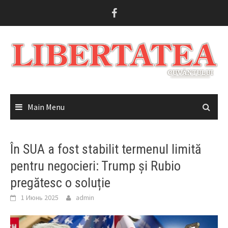
Skip
to
content
Main Menu
În SUA a fost stabilit termenul limită
pentru negocieri: Trump și Rubio
pregătesc o soluție
1 Июнь 2025
admin