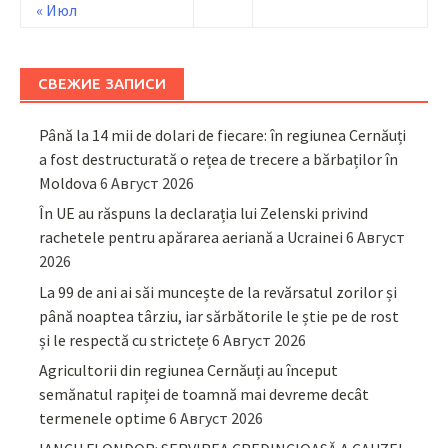
« Июл
СВЕЖИЕ ЗАПИСИ
Până la 14 mii de dolari de fiecare: în regiunea Cernăuți
a fost destructurată o rețea de trecere a bărbaților în
Moldova
6 Август 2026
În UE au răspuns la declarația lui Zelenski privind
rachetele pentru apărarea aeriană a Ucrainei
6 Август
2026
La 99 de ani ai săi muncește de la revărsatul zorilor și
până noaptea târziu, iar sărbătorile le știe pe de rost
și le respectă cu strictețe
6 Август 2026
Agricultorii din regiunea Cernăuți au început
semănatul rapiței de toamnă mai devreme decât
termenele optime
6 Август 2026