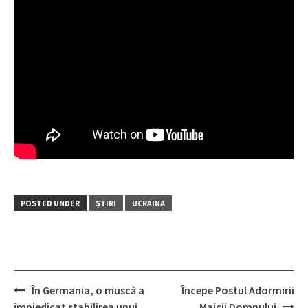
POSTED UNDER
ȘTIRI
UCRAINA
În Germania, o muscă a
Începe Postul Adormirii
Post
împiedicat stabilirea unui
Maicii Domnului