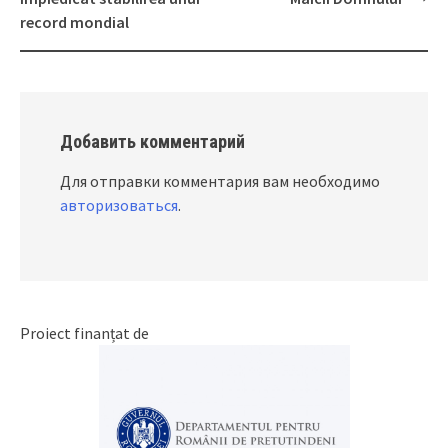
navigation
record mondial
Добавить комментарий
Для отправки комментария вам необходимо
авторизоваться
.
Proiect finanțat de