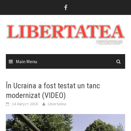
Skip
to
content
Main Menu
În Ucraina a fost testat un tanc
modernizat (VIDEO)
14 Август 2018
Libertatea