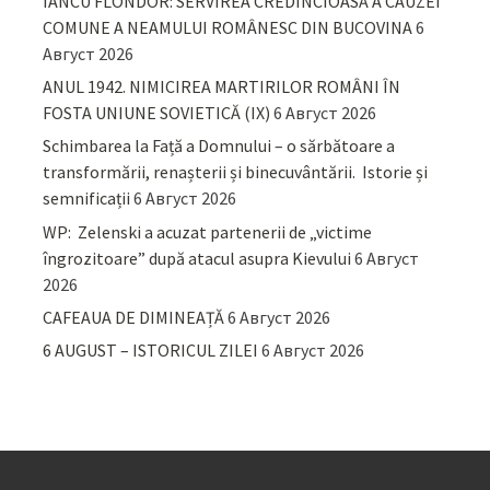
IANCU FLONDOR: SERVIREA CREDINCIOASĂ A CAUZEI
COMUNE A NEAMULUI ROMÂNESC DIN BUCOVINA
6
Август 2026
ANUL 1942. NIMICIREA MARTIRILOR ROMÂNI ÎN
FOSTA UNIUNE SOVIETICĂ (IX)
6 Август 2026
Schimbarea la Față a Domnului – o sărbătoare a
transformării, renașterii și binecuvântării. Istorie și
semnificații
6 Август 2026
WP: Zelenski a acuzat partenerii de „victime
îngrozitoare” după atacul asupra Kievului
6 Август
2026
CAFEAUA DE DIMINEAȚĂ
6 Август 2026
6 AUGUST – ISTORICUL ZILEI
6 Август 2026