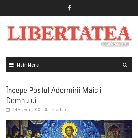
Skip
to
content
Main Menu
Începe Postul Adormirii Maicii
Domnului
14 Август 2018
Libertatea