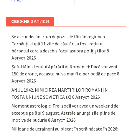
СВЕЖИЕ ЗАПИСИ
Se ascundea într-un depozit de fân: în regiunea
Cernăuți, după 11 zile de căutări, a fost reținut
bărbatul care a deschis focul asupra polițiștilor
8
Август 2026
Șeful Ministerului Apărării al României: Dacă vor veni
150 de drone, aceasta nu va mai fi o perioadă de pace
8
Август 2026
ANUL 1942. NIMICIREA MARTIRILOR ROMÂNI ÎN
FOSTA UNIUNE SOVIETICĂ (X)
8 Август 2026
Moment astrologic. Trei zodii vor avea un weekend de
excepție pe 8 și 9 august. Astrele anunță zile pline de
motive de bucurie
8 Август 2026
Milioane de ucraineni au plecat în străinătate în 2026: