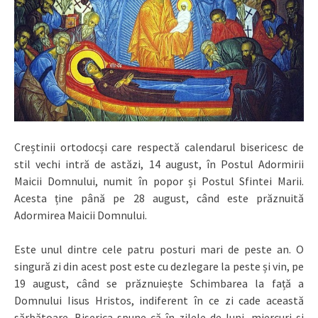
Creștinii ortodocși care respectă calendarul bisericesc de
stil vechi intră de astăzi, 14 august, în Postul Adormirii
Maicii Domnului, numit în popor și Postul Sfintei Marii.
Acesta ține până pe 28 august, când este prăznuită
Adormirea Maicii Domnului.
Este unul dintre cele patru posturi mari de peste an. O
singură zi din acest post este cu dezlegare la peste și vin, pe
19 august, când se prăznuiește Schimbarea la față a
Domnului Iisus Hristos, indiferent în ce zi cade această
sărbătoare. Biserica spune că în zilele de luni, miercuri și