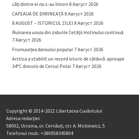
câți dintre ei nu s-au întors
8 Август 2026
CAFEAUA DE DIMINEAȚĂ
8 Август 2026
8 AUGUST – ISTORICUL ZILEI
8 Август 2026
Ruinarea unuia din zidurile Cetății Hotinului continuă
7 Август 2026
Frumusețea dansului popular
7 Август 2026
Arctica a stabilit un record istoric de căldură: aproape
34°C dincolo de Cercul Polar
7 Август 2026
Copyright © 2014-2021 Libertatea Cuvântului
Adresa redacției:
58002, Ucraina, or. Cernăuți, str. A. Mickiewicz, 5
Telefonul mob.: +380958345804