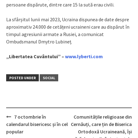
persoane dispărute, dintre care 15 la sută erau civili.
La sfârșitul lunii mai 2023, Ucraina dispunea de date despre
aproximativ 24.000 de cetățeni ucraineni care au dispărut în
timpul agresiunii armate a Rusiei, a comunicat
Ombudsmanul Dmytro Lubineț.
„Libertatea Cuvântului” –
www.lyberti.com
POSTED UNDER
SOCIAL
7 octombrie în
Comunitățile religioase din
Post
calendarul bisericesc și în cel
Cernăuți, care țin de Biserica
navigation
popular
Ortodoxă Ucraineană, își