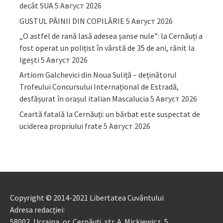
decât SUA
5 Август 2026
GUSTUL PÂINII DIN COPILĂRIE
5 Август 2026
„O astfel de rană lasă adesea șanse nule”: la Cernăuți a
fost operat un polițist în vârstă de 35 de ani, rănit la
Igești
5 Август 2026
Artiom Galchevici din Noua Suliță – deținătorul
Trofeului Concursului Internațional de Estradă,
desfășurat în orașul italian Mascalucia
5 Август 2026
Ceartă fatală la Cernăuți: un bărbat este suspectat de
uciderea propriului frate
5 Август 2026
Copyright © 2014-2021 Libertatea Cuvântului
Adresa redacției:
58002, Ucraina, or. Cernăuți, str. A. Mickiewicz, 5