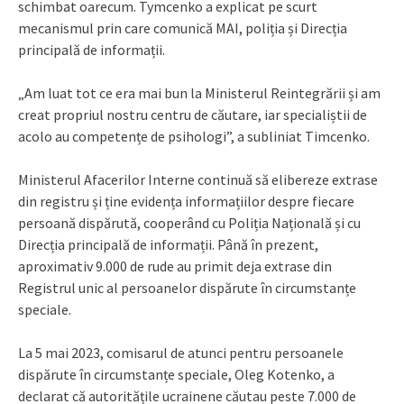
schimbat oarecum. Tymcenko a explicat pe scurt
mecanismul prin care comunică MAI, poliția și Direcția
principală de informații.
„Am luat tot ce era mai bun la Ministerul Reintegrării și am
creat propriul nostru centru de căutare, iar specialiștii de
acolo au competențe de psihologi”, a subliniat Timcenko.
Ministerul Afacerilor Interne continuă să elibereze extrase
din registru și ține evidența informațiilor despre fiecare
persoană dispărută, cooperând cu Poliția Națională și cu
Direcția principală de informații. Până în prezent,
aproximativ 9.000 de rude au primit deja extrase din
Registrul unic al persoanelor dispărute în circumstanțe
speciale.
La 5 mai 2023, comisarul de atunci pentru persoanele
dispărute în circumstanțe speciale, Oleg Kotenko, a
declarat că autoritățile ucrainene căutau peste 7.000 de