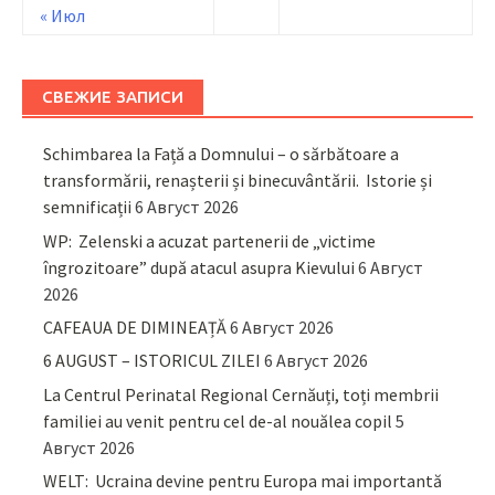
« Июл
СВЕЖИЕ ЗАПИСИ
Schimbarea la Față a Domnului – o sărbătoare a
transformării, renașterii și binecuvântării. Istorie și
semnificații
6 Август 2026
WP: Zelenski a acuzat partenerii de „victime
îngrozitoare” după atacul asupra Kievului
6 Август
2026
CAFEAUA DE DIMINEAȚĂ
6 Август 2026
6 AUGUST – ISTORICUL ZILEI
6 Август 2026
La Centrul Perinatal Regional Cernăuți, toți membrii
familiei au venit pentru cel de-al nouălea copil
5
Август 2026
WELT: Ucraina devine pentru Europa mai importantă