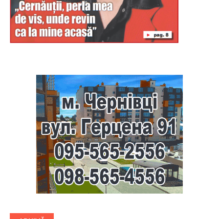
Буковина