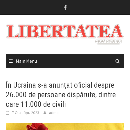
Skip
to
content
Main Menu
În Ucraina s-a anunțat oficial despre
26.000 de persoane dispărute, dintre
care 11.000 de civili
7 Октябрь 2023
admin