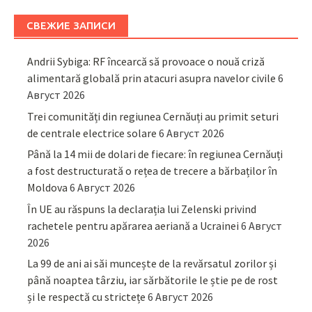
СВЕЖИЕ ЗАПИСИ
Andrii Sybiga: RF încearcă să provoace o nouă criză
alimentară globală prin atacuri asupra navelor civile
6
Август 2026
Trei comunități din regiunea Cernăuți au primit seturi
de centrale electrice solare
6 Август 2026
Până la 14 mii de dolari de fiecare: în regiunea Cernăuți
a fost destructurată o rețea de trecere a bărbaților în
Moldova
6 Август 2026
În UE au răspuns la declarația lui Zelenski privind
rachetele pentru apărarea aeriană a Ucrainei
6 Август
2026
La 99 de ani ai săi muncește de la revărsatul zorilor și
până noaptea târziu, iar sărbătorile le știe pe de rost
și le respectă cu strictețe
6 Август 2026