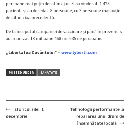
persoane mai puțin decât în ajun. S-au vindecat 1.428
pacienți și au decedat 8 persoane, cu 3 persoane mai puțin
decât în ziua precedentă.
De la începutul campaniei de vaccinare și până în prezent s-
au imunizat 13 milioane 468 mii 635 de persoane.
„Libertatea Cuvântului” –
www.lyberti.com
POSTED UNDER
SĂNĂTATE
Istoricul zilei: 1
Tehnologii performante la
Post
decembrie
repararea unui drum de
navigation
însemnătate locală