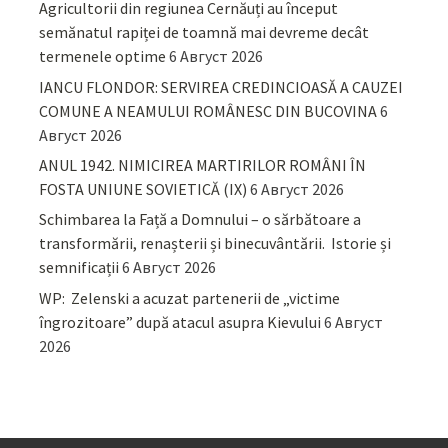
Agricultorii din regiunea Cernăuți au început
semănatul rapiței de toamnă mai devreme decât
termenele optime
6 Август 2026
IANCU FLONDOR: SERVIREA CREDINCIOASĂ A CAUZEI
COMUNE A NEAMULUI ROMÂNESC DIN BUCOVINA
6
Август 2026
ANUL 1942. NIMICIREA MARTIRILOR ROMÂNI ÎN
FOSTA UNIUNE SOVIETICĂ (IX)
6 Август 2026
Schimbarea la Față a Domnului – o sărbătoare a
transformării, renașterii și binecuvântării. Istorie și
semnificații
6 Август 2026
WP: Zelenski a acuzat partenerii de „victime
îngrozitoare” după atacul asupra Kievului
6 Август
2026