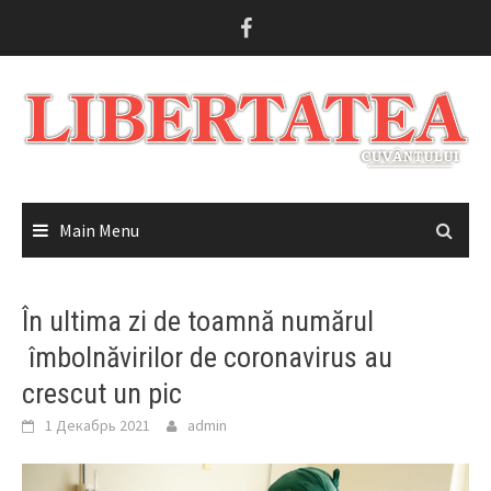
Skip
to
content
Main Menu
În ultima zi de toamnă numărul
îmbolnăvirilor de coronavirus au
crescut un pic
1 Декабрь 2021
admin