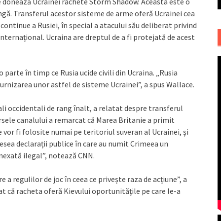
e donează Ucrainei rachete Storm Shadow. Aceasta este o
ungă. Transferul acestor sisteme de arme oferă Ucrainei cea
continue a Rusiei, în special a atacului său deliberat privind
internațional. Ucraina are dreptul de a fi protejată de acest
 parte în timp ce Rusia ucide civili din Ucraina. „Rusia
furnizarea unor astfel de sisteme Ucrainei”, a spus Wallace.
ali occidentali de rang înalt, a relatat despre transferul
sele canalului a remarcat că Marea Britanie a primit
vor fi folosite numai pe teritoriul suveran al Ucrainei, și
 adesea declarații publice în care au numit Crimeea un
„anexată ilegal”, notează CNN.
regulilor de joc în ceea ce privește raza de acțiune”, a
at că racheta oferă Kievului oportunitățile pe care le-a