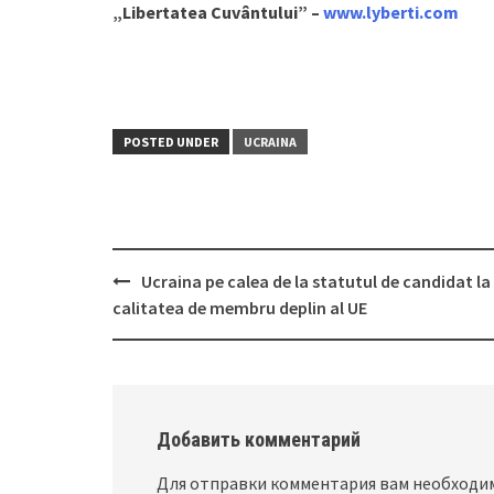
„Libertatea Cuvântului” –
www.lyberti.com
POSTED UNDER
UCRAINA
Ucraina pe calea de la statutul de candidat la
Post
calitatea de membru deplin al UE
navigation
Добавить комментарий
Для отправки комментария вам необход