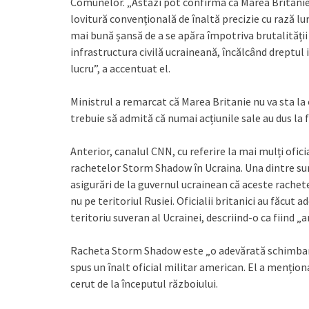
Comunelor. „Astăzi pot confirma că Marea Britani
lovitură convențională de înaltă precizie cu rază l
mai bună șansă de a se apăra împotriva brutalității 
infrastructura civilă ucraineană, încălcând dreptul 
lucru”, a accentuat el.
Ministrul a remarcat că Marea Britanie nu va sta la o
trebuie să admită că numai acțiunile sale au dus la 
Anterior, canalul CNN, cu referire la mai mulți ofici
rachetelor Storm Shadow în Ucraina. Una dintre sur
asigurări de la guvernul ucrainean că aceste rachete 
nu pe teritoriul Rusiei. Oficialii britanici au făcut
teritoriu suveran al Ucrainei, descriind-o ca fiind 
Racheta Storm Shadow este „o adevărată schimbare a 
spus un înalt oficial militar american. El a mențion
cerut de la începutul războiului.