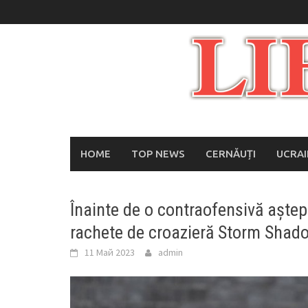
Skip
to
content
HOME
TOP NEWS
CERNĂUȚI
UCRA
Înainte de o contraofensivă aștep
rachete de croazieră Storm Shado
11 Май 2023
admin