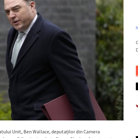
h
C
D
atului Unit, Ben Wallace, deputaților din Camera