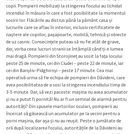
copii. Pompierii mobilizați la stingerea focului au lichidat
incendiul în măsura în care a fost posibilitate la momentul
sosirii lor. Flăcările au distrus până la pământ casa și
lucrurile care se aflau în interior, inclusiv certificatele de
naștere ale copiilor, pașapoarte, mobilă, tehnică și obiecte
de uz casnic. Consecințele puteau să nu fie atât de grave,
dar, vorba ceea: lucruri stranii se întâmplă când ți-e lumea
mai dragă. Pompierii din Storojineț au sosit la fața locului
peste 25 de minute, cei din Ciudei – peste 22 de minute, iar
cei din Banyliv-Pidghirnyi – peste 17 mi­nute. Cea mai
operativă urma să fie echipa de pompieri din Dă­videni, care
avea posibilitatea de a sosi la stingerea incendiului timp de
3-5 minute. Dar, să vezi pacoste: mașina nu avea acumu­lator
și nu a putut fi pornită! Nu ar fi un semnal de alarmă pentru
au­torități? Din spusele martorilor oculari, pompierii au
încercat să găsească un acumulator pe la vecini pentru a
porni mașina, dar așa și nu au reușit. Peste o jumătate de
oră după localizarea focului, autoritățile de la Dăvideni au