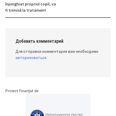
Post
înjunghiat propriul copil, va
navigation
fi trimisă la tratament
Добавить комментарий
Для отправки комментария вам необходимо
авторизоваться
.
Proiect finanțat de