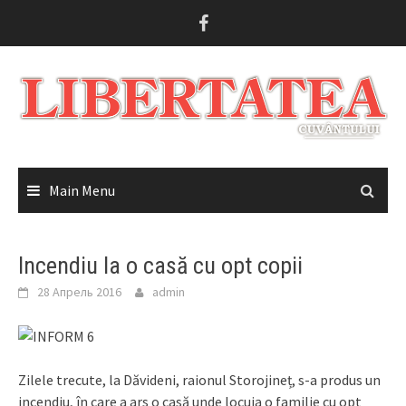
Skip
to
content
Main Menu
Incendiu la o casă cu opt copii
28 Апрель 2016
admin
Zilele trecute, la Dăvideni, raionul Storojineț, s-a produs un
incendiu, în care a ars o casă unde locuia o familie cu opt