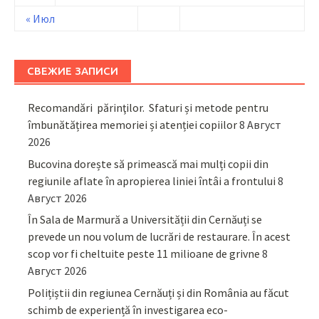
« Июл
СВЕЖИЕ ЗАПИСИ
Recomandări părinţilor. Sfaturi și metode pentru
îmbunătățirea memoriei și atenției copiilor
8 Август
2026
Bucovina dorește să primească mai mulți copii din
regiunile aflate în apropierea liniei întâi a frontului
8
Август 2026
În Sala de Marmură a Universității din Cernăuți se
prevede un nou volum de lucrări de restaurare. În acest
scop vor fi cheltuite peste 11 milioane de grivne
8
Август 2026
Polițiștii din regiunea Cernăuți și din România au făcut
schimb de experiență în investigarea eco-