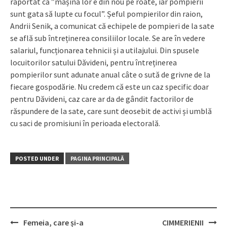
raportat că ”mașina lor e din nou pe roate, iar pompierii
sunt gata să lupte cu focul”. Șeful pompierilor din raion,
Andrii Senik, a comunicat că echipele de pompieri de la sate
se află sub întreținerea consiliilor locale. Se are în vedere
salariul, funcțio­narea tehnicii și a utilajului. Din spusele
locuitorilor satului Dăvi­de­ni, pentru întreținerea
pompierilor sunt adunate anual câte o sută de grivne de la
fiecare gospodărie. Nu credem că este un caz specific doar
pentru Dăvideni, caz care ar da de gândit factorilor de
răspundere de la sate, care sunt deosebit de activi și umblă
cu saci de promisiuni în perioada electorală.
POSTED UNDER
PAGINA PRINCIPALĂ
Femeia, care și-a
CIMMERIENII