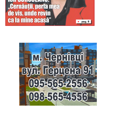
Буковина