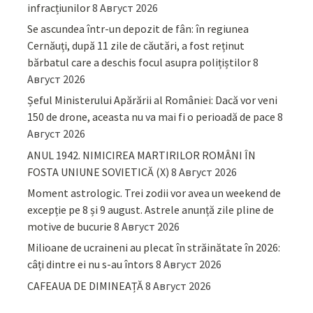
infracțiunilor
8 Август 2026
Se ascundea într-un depozit de fân: în regiunea
Cernăuți, după 11 zile de căutări, a fost reținut
bărbatul care a deschis focul asupra polițiștilor
8
Август 2026
Șeful Ministerului Apărării al României: Dacă vor veni
150 de drone, aceasta nu va mai fi o perioadă de pace
8
Август 2026
ANUL 1942. NIMICIREA MARTIRILOR ROMÂNI ÎN
FOSTA UNIUNE SOVIETICĂ (X)
8 Август 2026
Moment astrologic. Trei zodii vor avea un weekend de
excepție pe 8 și 9 august. Astrele anunță zile pline de
motive de bucurie
8 Август 2026
Milioane de ucraineni au plecat în străinătate în 2026:
câți dintre ei nu s-au întors
8 Август 2026
CAFEAUA DE DIMINEAȚĂ
8 Август 2026