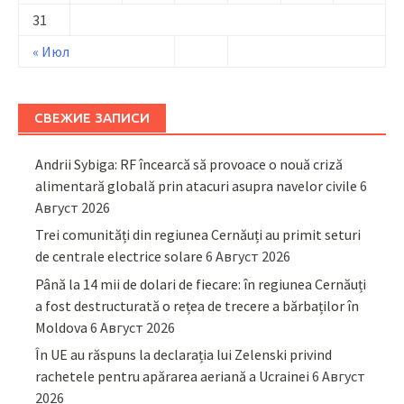
31
« Июл
СВЕЖИЕ ЗАПИСИ
Andrii Sybiga: RF încearcă să provoace o nouă criză
alimentară globală prin atacuri asupra navelor civile
6
Август 2026
Trei comunități din regiunea Cernăuți au primit seturi
de centrale electrice solare
6 Август 2026
Până la 14 mii de dolari de fiecare: în regiunea Cernăuți
a fost destructurată o rețea de trecere a bărbaților în
Moldova
6 Август 2026
În UE au răspuns la declarația lui Zelenski privind
rachetele pentru apărarea aeriană a Ucrainei
6 Август
2026