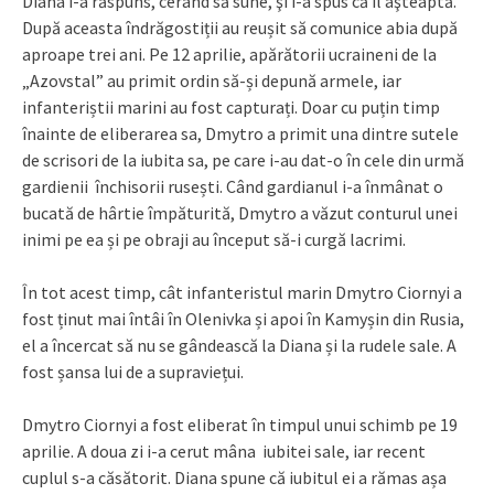
Diana i-a răspuns, cerând să sune, şi i-a spus că îl aşteaptă.
După aceasta îndrăgostiții au reușit să comunice abia după
aproape trei ani. Pe 12 aprilie, apărătorii ucraineni de la
„Azovstal” au primit ordin să-și depună armele, iar
infanteriștii marini au fost capturați. Doar cu puțin timp
înainte de eliberarea sa, Dmytro a primit una dintre sutele
de scrisori de la iubita sa, pe care i-au dat-o în cele din urmă
gardienii închisorii rusești. Când gardianul i-a înmânat o
bucată de hârtie împăturită, Dmytro a văzut conturul unei
inimi pe ea și pe obraji au început să-i curgă lacrimi.
În tot acest timp, cât infanteristul marin Dmytro Ciornyi a
fost ținut mai întâi în Olenivka și apoi în Kamyșin din Rusia,
el a încercat să nu se gândească la Diana și la rudele sale. A
fost șansa lui de a supraviețui.
Dmytro Ciornyi a fost eliberat în timpul unui schimb pe 19
aprilie. A doua zi i-a cerut mâna iubitei sale, iar recent
cuplul s-a căsătorit. Diana spune că iubitul ei a rămas așa