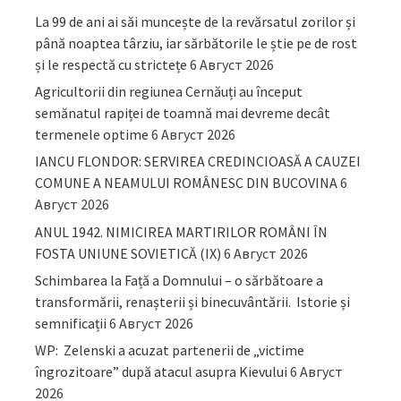
La 99 de ani ai săi muncește de la revărsatul zorilor și
până noaptea târziu, iar sărbătorile le știe pe de rost
și le respectă cu strictețe
6 Август 2026
Agricultorii din regiunea Cernăuți au început
semănatul rapiței de toamnă mai devreme decât
termenele optime
6 Август 2026
IANCU FLONDOR: SERVIREA CREDINCIOASĂ A CAUZEI
COMUNE A NEAMULUI ROMÂNESC DIN BUCOVINA
6
Август 2026
ANUL 1942. NIMICIREA MARTIRILOR ROMÂNI ÎN
FOSTA UNIUNE SOVIETICĂ (IX)
6 Август 2026
Schimbarea la Față a Domnului – o sărbătoare a
transformării, renașterii și binecuvântării. Istorie și
semnificații
6 Август 2026
WP: Zelenski a acuzat partenerii de „victime
îngrozitoare” după atacul asupra Kievului
6 Август
2026