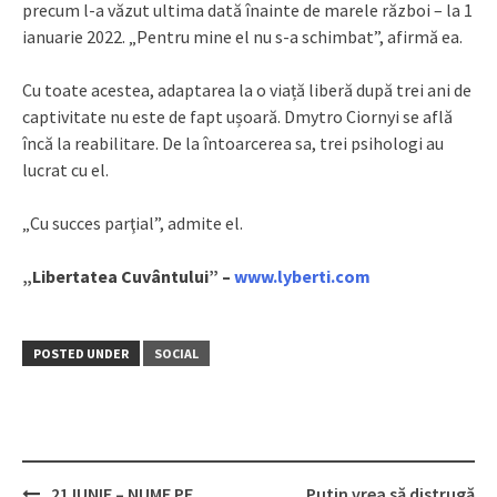
precum l-a văzut ultima dată înainte de marele război – la 1
ianuarie 2022. „Pentru mine el nu s-a schimbat”, afirmă ea.
Cu toate acestea, adaptarea la o viață liberă după trei ani de
captivitate nu este de fapt ușoară. Dmytro Ciornyi se află
încă la reabilitare. De la întoarcerea sa, trei psihologi au
lucrat cu el.
„Cu succes parţial”, admite el.
„Libertatea Cuvântului” –
www.lyberti.com
POSTED UNDER
SOCIAL
21 IUNIE – NUME PE
Putin vrea să distrugă