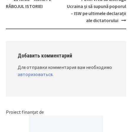
Post
RĂBOJUL ISTORIEI
Ucraina și să supună poporul
navigation
– ISW pe ultimele declarații
ale dictatorului
Добавить комментарий
Для отправки комментария вам необходимо
авторизоваться
.
Proiect finanțat de