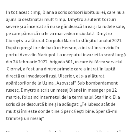
În tot acest timp, Diana a scris scrisori iubitului ei, care nu a
ajuns la destinatar mult timp. Dmytro a suferit torturi
severe și a încercat să nu se gândească la ea și la rudele sale,
pe care părea că nu le va mai vedea niciodată. Dmytro
Ciornyi s-a alăturat Corpului Marin la sfârșitul anului 2021.
După o pregătire de bază în Herson, a intrat în serviciu în
portul Azov din Mariupol. La începutul invaziei la scară largă
din 24 februarie 2022, brigada 501, în care își făcea serviciul
Ciornyi, a fost una dintre primele care a intrat în luptă
directă cu invadatorii ruși. Ulterior, el s-a alăturat
apărătorilor de la Uzina „Azovstal”. Sub bombardament
rusesc, Dmytro a scris un mesaj Dianei în mesager pe 12
martie, folosind Internetul de la terminalul Starlink. El a
scris că se descurcă bine și a adăugat: „Te iubesc atât de
mult și îmi este dor de tine. Sper că eşti bine. Sper să-mi
trimiteți un mesaj”.