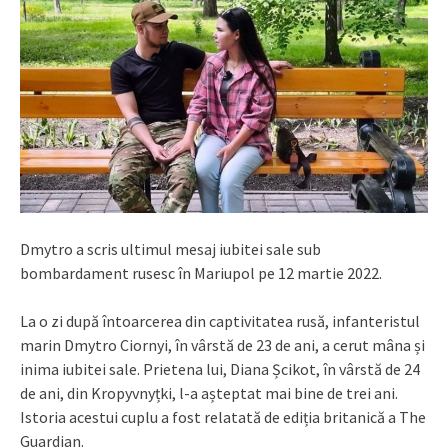
Dmytro a scris ultimul mesaj iubitei sale sub
bombardament rusesc în Mariupol pe 12 martie 2022.
La o zi după întoarcerea din captivitatea rusă, infanteristul
marin Dmytro Ciornyi, în vârstă de 23 de ani, a cerut mâna și
inima iubitei sale. Prietena lui, Diana Șcikot, în vârstă de 24
de ani, din Kropyvnyțki, l-a așteptat mai bine de trei ani.
Istoria acestui cuplu a fost relatată de ediția britanică a The
Guardian.