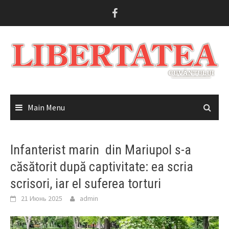
Skip
to
content
Main Menu
Infanterist marin din Mariupol s-a
căsătorit după captivitate: ea scria
scrisori, iar el suferea torturi
21 Июнь 2025
admin