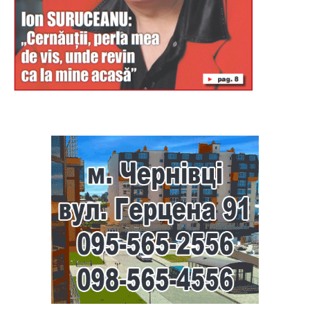
Буковина