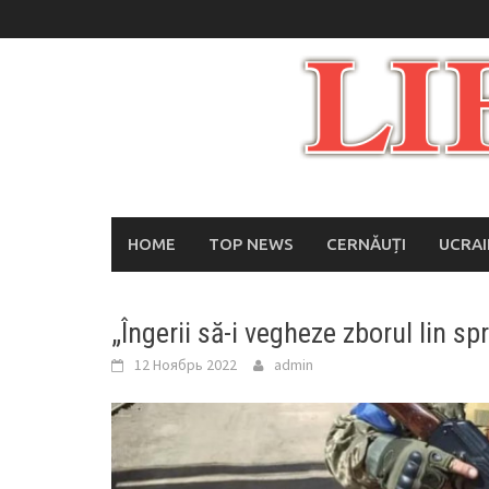
Skip
to
content
HOME
TOP NEWS
CERNĂUȚI
UCRA
„Îngerii să-i vegheze zborul lin s
12 Ноябрь 2022
admin