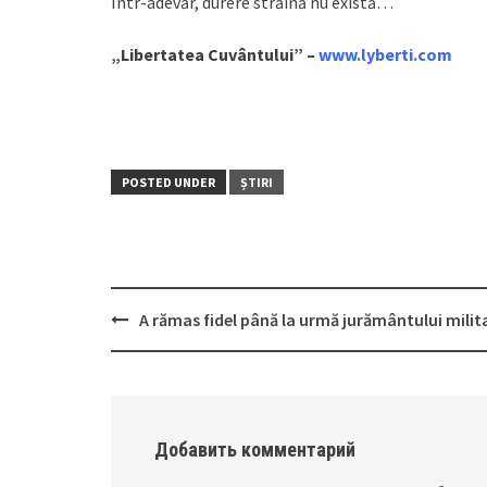
Într-adevăr, durere străină nu există…
„Libertatea Cuvântului” –
www.lyberti.com
POSTED UNDER
ȘTIRI
A rămas fidel până la urmă jurământului mili
Post
navigation
Добавить комментарий