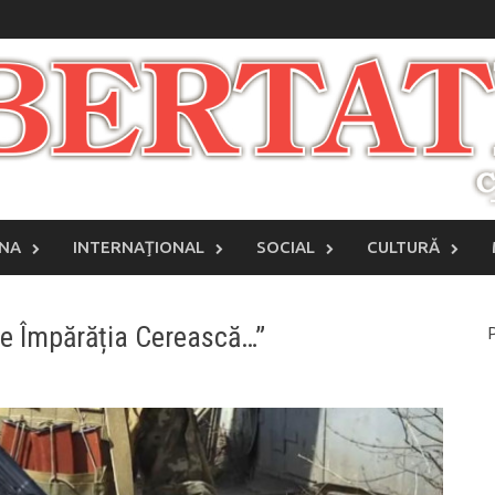
INA
INTERNAŢIONAL
SOCIAL
CULTURĂ
pre Împărăția Cerească…”
P