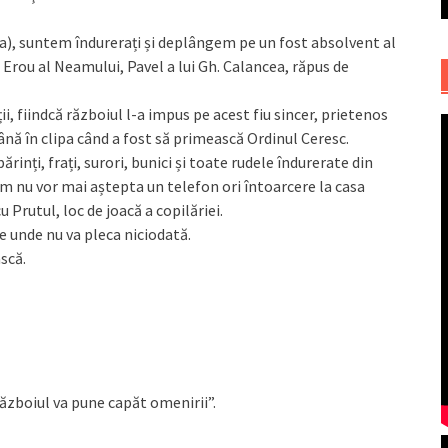
rța), suntem îndurerați și deplângem pe un fost absolvent al
n Erou al Neamului, Pavel a lui Gh. Calancea, răpus de
ii, fiindcă războiul l-a impus pe acest fiu sincer, prietenos
până în clipa când a fost să primească Ordinul Ceresc.
inți, frați, surori, bunici și toate rudele îndurerate din
m nu vor mai aștepta un telefon ori întoarcere la casa
 Prutul, loc de joacă a copilăriei.
de unde nu va pleca niciodată.
scă.
ăzboiul va pune capăt omenirii”.