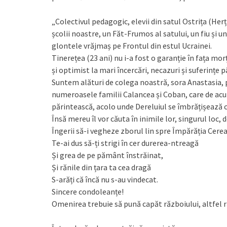
„Colectivul pedagogic, elevii din satul Ostrița (He
școlii noastre, un Făt-Frumos al satului, un fiu și u
glontele vrăjmaș pe Frontul din estul Ucrainei.
Tinerețea (23 ani) nu i-a fost o garanție în fața morț
și optimist la mari încercări, necazuri și suferințe 
Suntem alături de colega noastră, sora Anastasia, păr
numeroasele familii Calancea și Coban, care de acu
părintească, acolo unde Dereluiul se îmbrățișează cu
Însă mereu îl vor căuta în inimile lor, singurul loc, 
Îngerii să-i vegheze zborul lin spre Împărăția Cerea
Te-ai dus să-ți strigi în cer durerea-ntreagă
Și grea de pe pământ înstrăinat,
Și rănile din țara ta cea dragă
S-arăți că încă nu s-au vindecat.
Sincere condoleanțe!
Omenirea trebuie să pună capăt războiului, altfel r