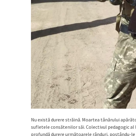
Nu există durere străină. Moartea tânărului apărător
sufletele consătenilor săi. Colectivul pedagogic al L
profundă durere următoarele rânduri, postându-le în