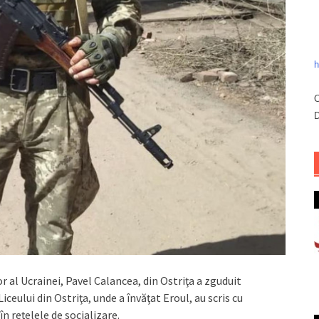
h
C
D
 al Ucrainei, Pavel Calancea, din Ostriţa a zguduit
iceului din Ostriţa, unde a învăţat Eroul, au scris cu
 reţelele de socializare.