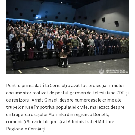
Pentru prima dată la Cernăuți a avut loc proiecția filmului
documentar realizat de postul german de televiziune ZDF și
de regizorul Arndt Ginzel, despre numeroasele crime ale
trupelor ruse împotriva populației civile, mai exact despre
distrugerea orașului Mariinka din regiunea Donețk,
comunică Serviciul de presă al Administrației Militare
Regionale Cernăuți.