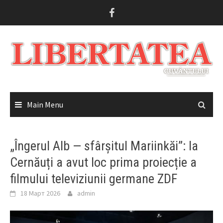
Skip
to
content
Main Menu
„Îngerul Alb — sfârșitul Mariinkăi”: la
Cernăuți a avut loc prima proiecție a
filmului televiziunii germane ZDF
18 Март 2026
admin