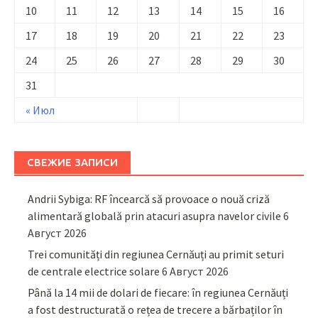
10
11
12
13
14
15
16
17
18
19
20
21
22
23
24
25
26
27
28
29
30
31
« Июл
СВЕЖИЕ ЗАПИСИ
Andrii Sybiga: RF încearcă să provoace o nouă criză
alimentară globală prin atacuri asupra navelor civile
6
Август 2026
Trei comunități din regiunea Cernăuți au primit seturi
de centrale electrice solare
6 Август 2026
Până la 14 mii de dolari de fiecare: în regiunea Cernăuți
a fost destructurată o rețea de trecere a bărbaților în