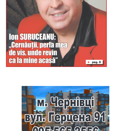
Буковина