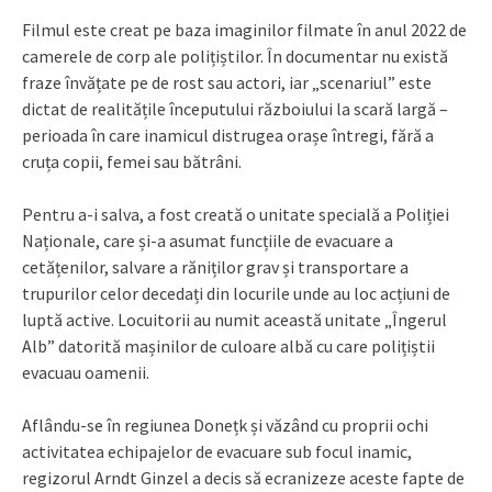
Filmul este creat pe baza imaginilor filmate în anul 2022 de
camerele de corp ale polițiștilor. În documentar nu există
fraze învățate pe de rost sau actori, iar „scenariul” este
dictat de realitățile începutului războiului la scară largă –
perioada în care inamicul distrugea orașe întregi, fără a
cruța copii, femei sau bătrâni.
Pentru a-i salva, a fost creată o unitate specială a Poliției
Naționale, care și-a asumat funcțiile de evacuare a
cetățenilor, salvare a răniților grav și transportare a
trupurilor celor decedați din locurile unde au loc acțiuni de
luptă active. Locuitorii au numit această unitate „Îngerul
Alb” datorită mașinilor de culoare albă cu care polițiștii
evacuau oamenii.
Aflându-se în regiunea Donețk și văzând cu proprii ochi
activitatea echipajelor de evacuare sub focul inamic,
regizorul Arndt Ginzel a decis să ecranizeze aceste fapte de