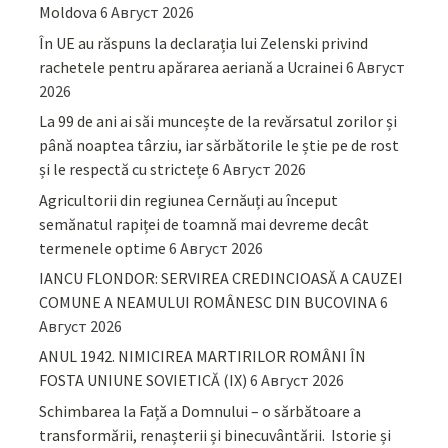
Moldova
6 Август 2026
În UE au răspuns la declarația lui Zelenski privind
rachetele pentru apărarea aeriană a Ucrainei
6 Август
2026
La 99 de ani ai săi muncește de la revărsatul zorilor și
până noaptea târziu, iar sărbătorile le știe pe de rost
și le respectă cu strictețe
6 Август 2026
Agricultorii din regiunea Cernăuți au început
semănatul rapiței de toamnă mai devreme decât
termenele optime
6 Август 2026
IANCU FLONDOR: SERVIREA CREDINCIOASĂ A CAUZEI
COMUNE A NEAMULUI ROMÂNESC DIN BUCOVINA
6
Август 2026
ANUL 1942. NIMICIREA MARTIRILOR ROMÂNI ÎN
FOSTA UNIUNE SOVIETICĂ (IX)
6 Август 2026
Schimbarea la Față a Domnului – o sărbătoare a
transformării, renașterii și binecuvântării. Istorie și