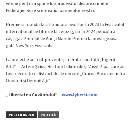
vitejie pentru a spune lumii adevărul despre crimele
Federației Ruse și eroismul oamenilor noștri.
Premiera mondială a filmului a avut loc în 2023 la Festivalul
internațional de film de la Leipzig, iar în 2024 pelicula a
câștigat Premiul de Aur și Marele Premiu la prestigioasa
gală New York Festivals.
La proiecție au fost prezenți și membrii unității „Îngerii
Albi” — Artem Șcius, Rustam Lukomski și Vasyl Pipa, care au
fost decorați cu distincțiile de onoare „Crucea Bucovineană a
Onoarei și Demnității”.
„Libertatea Cuvântului” –
www.lyberti.com
POSTED UNDER
POLITICĂ