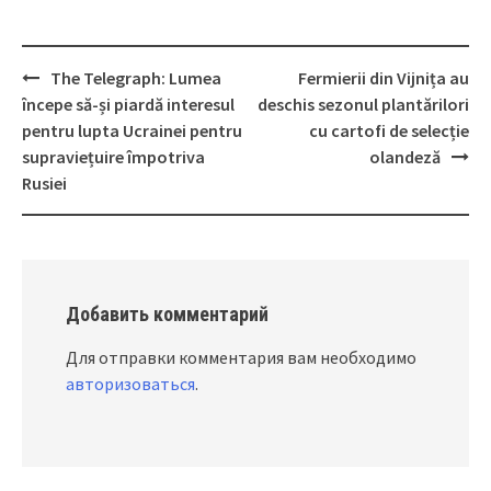
The Telegraph: Lumea
Fermierii din Vijnița au
Post
începe să-și piardă interesul
deschis sezonul plantărilori
navigation
pentru lupta Ucrainei pentru
cu cartofi de selecție
supraviețuire împotriva
olandeză
Rusiei
Добавить комментарий
Для отправки комментария вам необходимо
авторизоваться
.