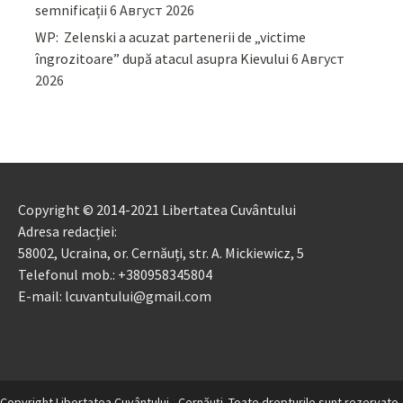
semnificații
6 Август 2026
WP: Zelenski a acuzat partenerii de „victime
îngrozitoare” după atacul asupra Kievului
6 Август
2026
Copyright © 2014-2021 Libertatea Cuvântului
Adresa redacției:
58002, Ucraina, or. Cernăuți, str. A. Mickiewicz, 5
Telefonul mob.: +380958345804
E-mail: lcuvantului@gmail.com
Copyright Libertatea Cuvântului - Cernăuţi. Toate drepturile sunt rezervate.