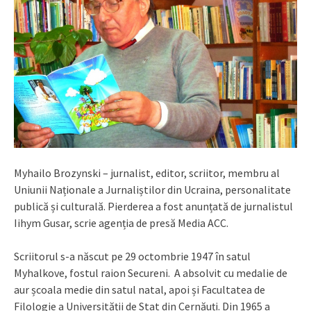
Myhailo Brozynski – jurnalist, editor, scriitor, membru al
Uniunii Naționale a Jurnaliștilor din Ucraina, personalitate
publică și culturală. Pierderea a fost anunțată de jurnalistul
Iihym Gusar, scrie agenția de presă Media ACC.
Scriitorul s-a născut pe 29 octombrie 1947 în satul
Myhalkove, fostul raion Secureni. A absolvit cu medalie de
aur școala medie din satul natal, apoi și Facultatea de
Filologie a Universității de Stat din Cernăuți. Din 1965 a