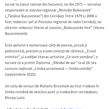
lucrat la ziarul raional din Secureni, iar din 1971 — secretar
responsabil al ziarului regional „Molodyi Bukovyneț”
(„Tânărul Bucovinean”) din Cernăuți. Între 1979 și 2006 a
fost redactor-șef al Postului regional de radio Cernăuți, iar
ulterior redactor literar al ziarului „Bukovynske Vice” (Vecea
Bucovineană).
Este autorul a numeroase cărți de poezie, proză și
publicistică, precum și a unei colecții de cântece, „Ecoul
inimilor”, și a ediției literar-artistice „Ce vom semăna”, o
lucrare ce a primit Diploma „Rândul de aur” la al 26-lea
concurs național „Limba ucraineană — limba unității”
(septembrie 2025).
Un ciclu de versuri de Myhailo Brozinski au fost traduse în
limba română de vestitul poet și traducător cernăuțean,
Mircea Lutic.