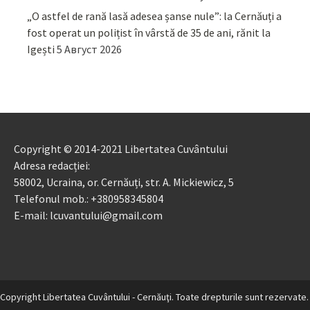
„O astfel de rană lasă adesea șanse nule”: la Cernăuți a
fost operat un polițist în vârstă de 35 de ani, rănit la
Igești
5 Август 2026
Copyright © 2014-2021 Libertatea Cuvântului
Adresa redacției:
58002, Ucraina, or. Cernăuți, str. A. Mickiewicz, 5
Telefonul mob.: +380958345804
E-mail: lcuvantului@gmail.com
Copyright Libertatea Cuvântului - Cernăuţi. Toate drepturile sunt rezervate.