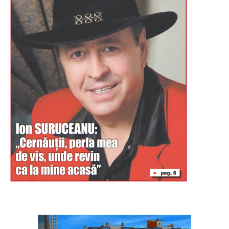
Буковина