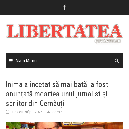
Skip
to
content
Main Menu
Inima a încetat să mai bată: a fost
anunțată moartea unui jurnalist și
scriitor din Cernăuți
17 Сентябрь 2025
admin