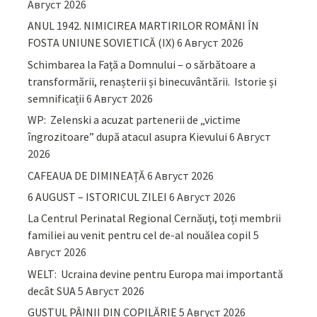
Август 2026
ANUL 1942. NIMICIREA MARTIRILOR ROMÂNI ÎN
FOSTA UNIUNE SOVIETICĂ (IX)
6 Август 2026
Schimbarea la Față a Domnului – o sărbătoare a
transformării, renașterii și binecuvântării. Istorie și
semnificații
6 Август 2026
WP: Zelenski a acuzat partenerii de „victime
îngrozitoare” după atacul asupra Kievului
6 Август
2026
CAFEAUA DE DIMINEAȚĂ
6 Август 2026
6 AUGUST – ISTORICUL ZILEI
6 Август 2026
La Centrul Perinatal Regional Cernăuți, toți membrii
familiei au venit pentru cel de-al nouălea copil
5
Август 2026
WELT: Ucraina devine pentru Europa mai importantă
decât SUA
5 Август 2026
GUSTUL PÂINII DIN COPILĂRIE
5 Август 2026