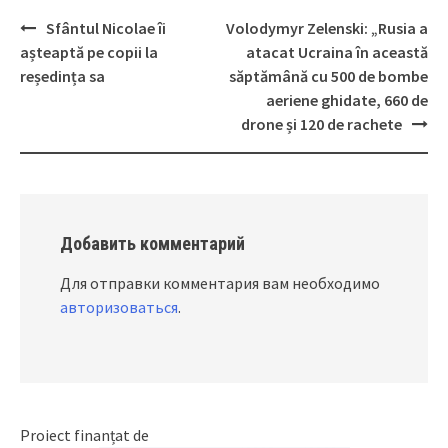
Sfântul Nicolae îi
Volodymyr Zelenski: „Rusia a
Post
așteaptă pe copii la
atacat Ucraina în această
navigation
reședința sa
săptămână cu 500 de bombe
aeriene ghidate, 660 de
drone și 120 de rachete
Добавить комментарий
Для отправки комментария вам необходимо
авторизоваться
.
Proiect finanțat de