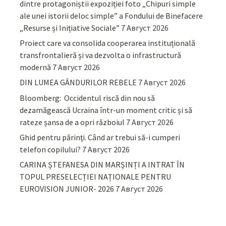
dintre protagoniștii expoziției foto „Chipuri simple
ale unei istorii deloc simple” a Fondului de Binefacere
„Resurse și Inițiative Sociale”
7 Август 2026
Proiect care va consolida cooperarea instituțională
transfrontalieră și va dezvolta o infrastructură
modernă
7 Август 2026
DIN LUMEA GÂNDURILOR REBELE
7 Август 2026
Bloomberg: Occidentul riscă din nou să
dezamăgească Ucraina într-un moment critic și să
rateze șansa de a opri războiul
7 Август 2026
Ghid pentru părinţi. Când ar trebui să-i cumperi
telefon copilului?
7 Август 2026
CARINA ȘTEFANESA DIN MARȘINȚI A INTRAT ÎN
TOPUL PRESELECȚIEI NAȚIONALE PENTRU
EUROVISION JUNIOR- 2026
7 Август 2026