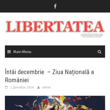
Skip
to
content
Main Menu
Întâi decembrie – Ziua Națională a
României
1 Декабрь 2024
admin