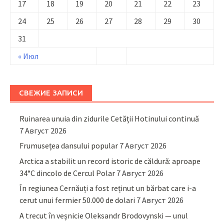
17
18
19
20
21
22
23
24
25
26
27
28
29
30
31
« Июл
СВЕЖИЕ ЗАПИСИ
Ruinarea unuia din zidurile Cetății Hotinului continuă
7 Август 2026
Frumusețea dansului popular
7 Август 2026
Arctica a stabilit un record istoric de căldură: aproape
34°C dincolo de Cercul Polar
7 Август 2026
În regiunea Cernăuți a fost reținut un bărbat care i-a
cerut unui fermier 50.000 de dolari
7 Август 2026
A trecut în veșnicie Oleksandr Brodovynski — unul