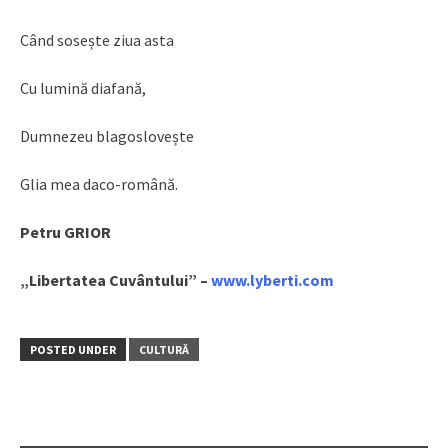
Când sosește ziua asta
Cu lumină diafană,
Dumnezeu blagoslovește
Glia mea daco-română.
Petru GRIOR
„Libertatea Cuvântului” –
www.lyberti.com
POSTED UNDER
CULTURĂ