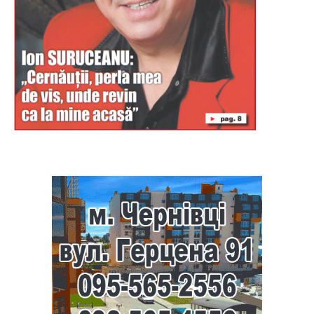
Буковина