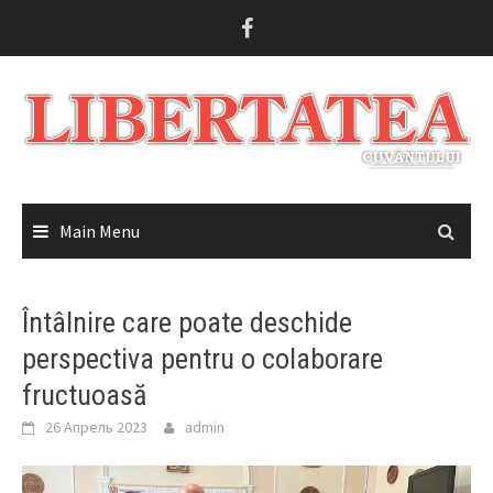
Skip
to
content
Main Menu
Întâlnire care poate deschide
perspectiva pentru o colaborare
fructuoasă
26 Апрель 2023
admin