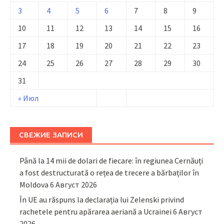
3
4
5
6
7
8
9
10
11
12
13
14
15
16
17
18
19
20
21
22
23
24
25
26
27
28
29
30
31
« Июл
СВЕЖИЕ ЗАПИСИ
Până la 14 mii de dolari de fiecare: în regiunea Cernăuți
a fost destructurată o rețea de trecere a bărbaților în
Moldova
6 Август 2026
În UE au răspuns la declarația lui Zelenski privind
rachetele pentru apărarea aeriană a Ucrainei
6 Август
2026