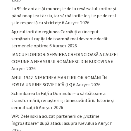
La 99 de ani ai săi muncește de la revărsatul zorilor și
până noaptea târziu, iar sărbătorile le știe pe de rost
și le respectă cu strictețe
6 Август 2026
Agricultorii din regiunea Cernăuți au început
semănatul rapiței de toamnă mai devreme decât
termenele optime
6 Август 2026
IANCU FLONDOR: SERVIREA CREDINCIOASĂ A CAUZEI
COMUNE A NEAMULUI ROMÂNESC DIN BUCOVINA
6
Август 2026
ANUL 1942. NIMICIREA MARTIRILOR ROMÂNI ÎN
FOSTA UNIUNE SOVIETICĂ (IX)
6 Август 2026
Schimbarea la Față a Domnului – o sărbătoare a
transformării, renașterii și binecuvântării. Istorie și
semnificații
6 Август 2026
WP: Zelenski a acuzat partenerii de „victime
îngrozitoare” după atacul asupra Kievului
6 Август
2026