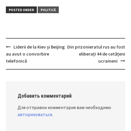
POSTED UNDER
POLITICĂ
Liderii de la Kiev și Beijing
Din prizonieratul rus au fost
Post
au avut o convorbire
eliberați 44 de cetățeni
navigation
telefonică
ucraineni
Добавить комментарий
Для отправки комментария вам необходимо
авторизоваться
.