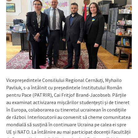
Vicepreședintele Consiliului Regional Cernăuți, Myhailo
Pavliuk, s-a întâlnit cu președintele Institutului Român
pentru Pace (PATRIR), Cai Fritjof Brand-Jacobseb. Părțile
au examinat activizarea mișcărilor studențești și de tineret
în Europa, colaborarea cu tineretul ucrainean în condițiile
de război. Interlocutorii au convenit să cheme comunitatea
mondială să susțină în continuare Ucraina pe calea ei spre
UE și NATO. La întâlnire au mai participat docenții Facultății