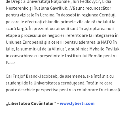
de Drept a Universității Naționale „Iuri Fedkovyci”, Lidia
Nesterenko și Ruslana Gavriliuk. „Vă sunt recunoscător
pentru vizitele în Ucraina, în deosebi în regiunea Cernăuți,
pe care le efectuați chiar din primele zile ale războiului la
scară largă. În prezent ucrainenii sunt în așteptarea noii
etape a procesului de negocieri referitoare la integrarea în
Uniunea Europeană și a cererii pentru aderarea la NATO în
iulie, la summit-ul de la Vilnius”, a subliniat Myhailo Pavliuk
în convorbirea cu președintele Institutului Român pentru
Pace.
Cai Fritjof Brand-Jacobseb, de asemenea, s-a întâlnit cu
studenții de la Universitatea cernăuțeană, întâlnire care
poate deschide perspectiva pentru o colaborare fructuoasă.
„Libertatea Cuvântului” –
www.lyberti.com