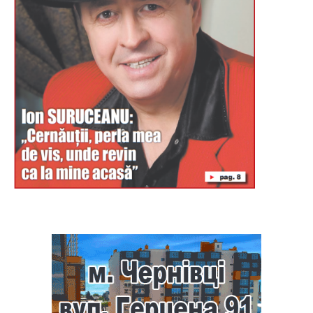
Буковина