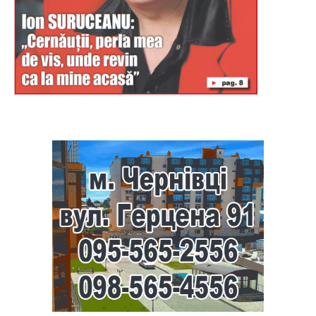
Буковина