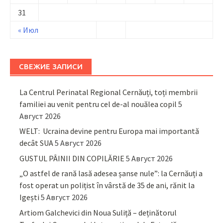
31
« Июл
СВЕЖИЕ ЗАПИСИ
La Centrul Perinatal Regional Cernăuți, toți membrii
familiei au venit pentru cel de-al nouălea copil
5
Август 2026
WELT: Ucraina devine pentru Europa mai importantă
decât SUA
5 Август 2026
GUSTUL PÂINII DIN COPILĂRIE
5 Август 2026
„O astfel de rană lasă adesea șanse nule”: la Cernăuți a
fost operat un polițist în vârstă de 35 de ani, rănit la
Igești
5 Август 2026
Artiom Galchevici din Noua Suliță – deținătorul