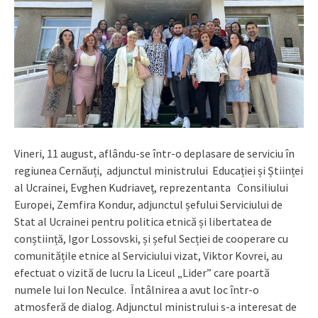
Vineri, 11 august, aflându-se într-o deplasare de serviciu în
regiunea Cernăuți, adjunctul ministrului Educației și Științei
al Ucrainei, Evghen Kudriaveț, reprezentanta Consiliului
Europei, Zemfira Kondur, adjunctul șefului Serviciului de
Stat al Ucrainei pentru politica etnică și libertatea de
conștiință, Igor Lossovski, și șeful Secției de cooperare cu
comunitățile etnice al Serviciului vizat, Viktor Kovrei, au
efectuat o vizită de lucru la Liceul „Lider” care poartă
numele lui Ion Neculce. Întâlnirea a avut loc într-o
atmosferă de dialog. Adjunctul ministrului s-a interesat de