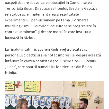
oaspeți despre dezvoltarea educației în Comunitatea
Teritorială Boian. Directoarea liceului, Svetlana Gavca, a
relatat despre implementarea și rezultatele
experimentului pan-ucrainean pe tema „Formarea
multilingvismului elevilor: idei europene progresiste în
context ucrainean” și despre modul în care instituția
lucrează în război.
La finalul întâlnirii, Evghen Kudriaveț a discutat cu
personalul didactic și și-a notat impresiile despre această
întâlnire în cartea de vizită a școlii, scrie site-ul Liceului
„Lider”, care poartă numele lui Ion Neculce din Boian-
Hlinița.