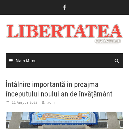
Skip
to
content
Main Menu
Întâlnire importantă în preajma
începutului noului an de învățământ
11 Август 2023
admin