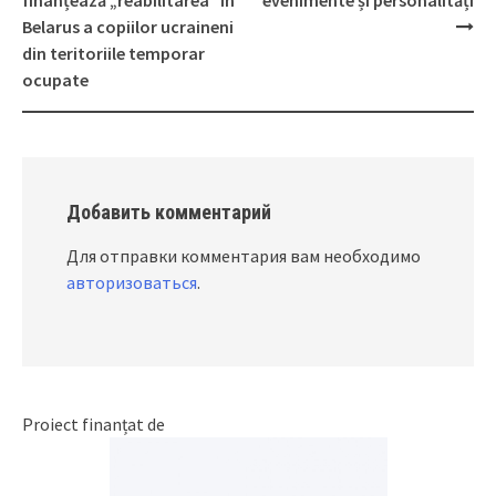
Post
finanțează „reabilitarea” în
evenimente și personalități
navigation
Belarus a copiilor ucraineni
din teritoriile temporar
ocupate
Добавить комментарий
Для отправки комментария вам необходимо
авторизоваться
.
Proiect finanțat de