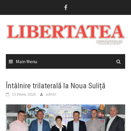
Skip
to
content
Main Menu
Întâlnire trilaterală la Noua Suliță
15 Июнь 2026
admin