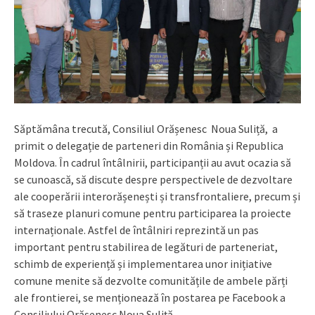
Săptămâna trecută, Consiliul Orășenesc Noua Suliță, a
primit o delegație de parteneri din România și Republica
Moldova. În cadrul întâlnirii, participanții au avut ocazia să
se cunoască, să discute despre perspectivele de dezvoltare
ale cooperării interorășenești și transfrontaliere, precum și
să traseze planuri comune pentru participarea la proiecte
internaționale. Astfel de întâlniri reprezintă un pas
important pentru stabilirea de legături de parteneriat,
schimb de experiență și implementarea unor inițiative
comune menite să dezvolte comunitățile de ambele părți
ale frontierei, se menționează în postarea pe Facebook a
Consiliului Orășenesc Noua Suliță.