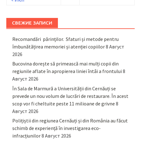
СВЕЖИЕ ЗАПИСИ
Recomandări părinţilor. Sfaturi și metode pentru
îmbunătățirea memoriei și atenției copiilor
8 Август
2026
Bucovina dorește să primească mai mulți copii din
regiunile aflate în apropierea liniei întâi a frontului
8
Август 2026
În Sala de Marmură a Universității din Cernăuți se
prevede un nou volum de lucrări de restaurare. În acest
scop vor fi cheltuite peste 11 milioane de grivne
8
Август 2026
Polițiștii din regiunea Cernăuți și din România au făcut
schimb de experiență în investigarea eco-
infracțiunilor
8 Август 2026