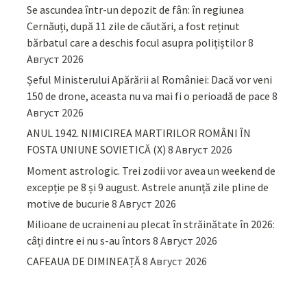
Se ascundea într-un depozit de fân: în regiunea
Cernăuți, după 11 zile de căutări, a fost reținut
bărbatul care a deschis focul asupra polițiștilor
8
Август 2026
Șeful Ministerului Apărării al României: Dacă vor veni
150 de drone, aceasta nu va mai fi o perioadă de pace
8
Август 2026
ANUL 1942. NIMICIREA MARTIRILOR ROMÂNI ÎN
FOSTA UNIUNE SOVIETICĂ (X)
8 Август 2026
Moment astrologic. Trei zodii vor avea un weekend de
excepție pe 8 și 9 august. Astrele anunță zile pline de
motive de bucurie
8 Август 2026
Milioane de ucraineni au plecat în străinătate în 2026:
câți dintre ei nu s-au întors
8 Август 2026
CAFEAUA DE DIMINEAȚĂ
8 Август 2026