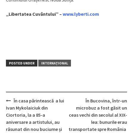
„Libertatea Cuvântului” –
www.lyberti.com
POSTED UNDER
INTERNAŢIONAL
În casa părintească a lui
În Bucovina, într-un
Post
Ivan Mykolaiciuk din
microbuz a fost găsit un
navigation
Ciortoria, la a 85-a
ceas vechi din secolul al XIX-
aniversare a artistului, au
lea: bunurile erau
răsunat din nou buciume și
transportate spre România