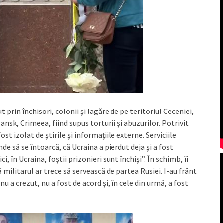
t prin închisori, colonii și lagăre de pe teritoriul Ceceniei,
ansk, Crimeea, fiind supus torturii și abuzurilor. Potrivit
ost izolat de știrile și informațiile externe. Serviciile
de să se întoarcă, că Ucraina a pierdut deja și a fost
i, în Ucraina, foștii prizonieri sunt închiși”. În schimb, îi
 militarul ar trece să servească de partea Rusiei. I-au frânt
u a crezut, nu a fost de acord și, în cele din urmă, a fost