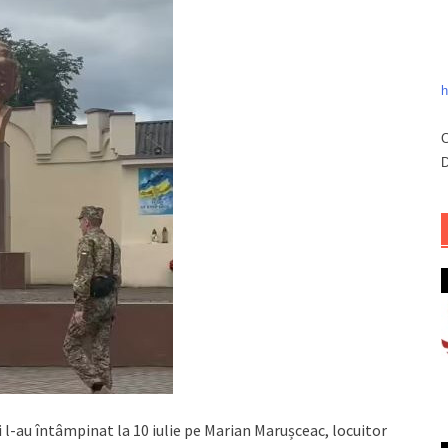
h
C
D
ii l-au întâmpinat la 10 iulie pe Marian Marușceac, locuitor