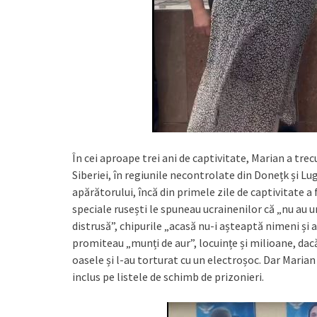
În cei aproape trei ani de captivitate, Marian a trecu
Siberiei, în regiunile necontrolate din Donețk și Lug
apărătorului, încă din primele zile de captivitate a f
speciale rusești le spuneau ucrainenilor că „nu au un
distrusă”, chipurile „acasă nu-i așteaptă nimeni și aic
promiteau „munți de aur”, locuințe și milioane, dacă
oasele și l-au torturat cu un electroșoc. Dar Marian n
inclus pe listele de schimb de prizonieri.