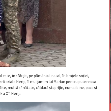
 este, în sfârșit, pe pământul natal, în brațele soției,
Teritoriale Herța, îi mulțumim lui Marian pentru puterea sa
răite, multă sănătate, căldură și sprijin, numai bine, pace și
k a CT Herța.