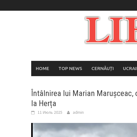
Skip
to
content
HOME
TOP NEWS
CERNĂUȚI
UCRA
Întâlnirea lui Marian Marușceac, o
la Herța
11 Июль 2025
admin