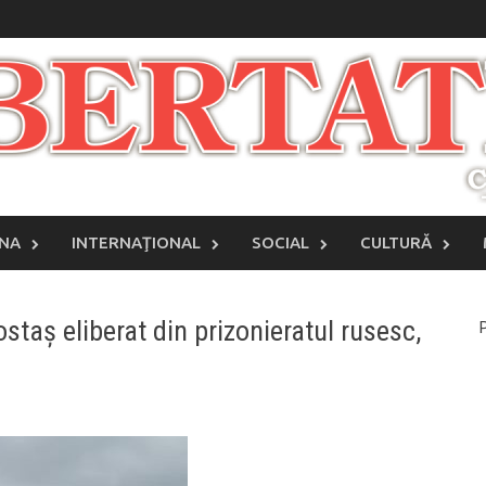
INA
INTERNAŢIONAL
SOCIAL
CULTURĂ
staș eliberat din prizonieratul rusesc,
P