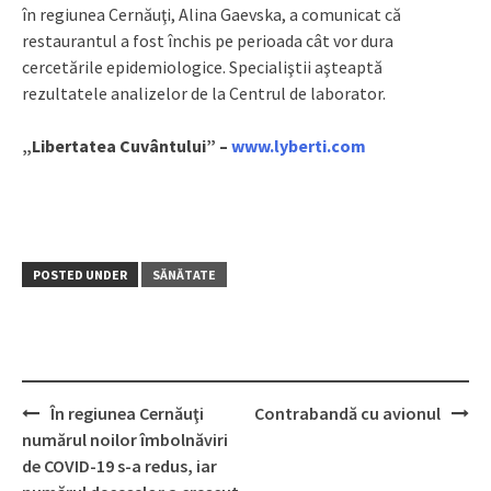
în regiunea Cernăuţi, Alina Gaevska, a comunicat că
restaurantul a fost închis pe perioada cât vor dura
cercetările epidemiologice. Specialiştii aşteaptă
rezultatele analizelor de la Centrul de laborator.
„Libertatea Cuvântului” –
www.lyberti.com
POSTED UNDER
SĂNĂTATE
În regiunea Cernăuţi
Contrabandă cu avionul
Post
numărul noilor îmbolnăviri
navigation
de COVID-19 s-a redus, iar