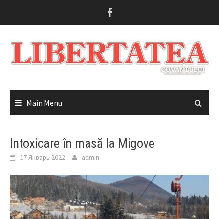
Skip
to
content
Main Menu
Intoxicare în masă la Migove
17 Январь 2022
admin