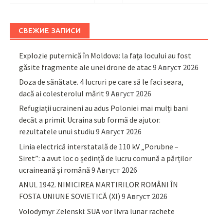
СВЕЖИЕ ЗАПИСИ
Explozie puternică în Moldova: la fața locului au fost
găsite fragmente ale unei drone de atac
9 Август 2026
Doza de sănătate. 4 lucruri pe care să le faci seara,
dacă ai colesterolul mărit
9 Август 2026
Refugiații ucraineni au adus Poloniei mai mulți bani
decât a primit Ucraina sub formă de ajutor:
rezultatele unui studiu
9 Август 2026
Linia electrică interstatală de 110 kV „Porubne –
Siret”: a avut loc o ședință de lucru comună a părților
ucraineană și română
9 Август 2026
ANUL 1942. NIMICIREA MARTIRILOR ROMÂNI ÎN
FOSTA UNIUNE SOVIETICĂ (XI)
9 Август 2026
Volodymyr Zelenski: SUA vor livra lunar rachete