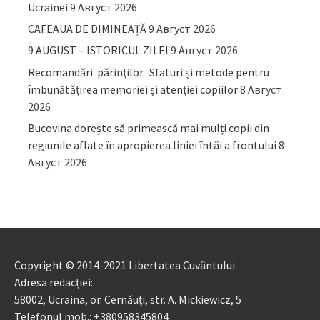
Ucrainei
9 Август 2026
CAFEAUA DE DIMINEAȚĂ
9 Август 2026
9 AUGUST – ISTORICUL ZILEI
9 Август 2026
Recomandări părinţilor. Sfaturi și metode pentru
îmbunătățirea memoriei și atenției copiilor
8 Август
2026
Bucovina dorește să primească mai mulți copii din
regiunile aflate în apropierea liniei întâi a frontului
8
Август 2026
Copyright © 2014-2021 Libertatea Cuvântului
Adresa redacției:
58002, Ucraina, or. Cernăuți, str. A. Mickiewicz, 5
Telefonul mob.: +380958345804