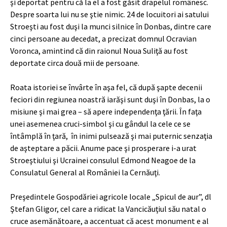
şi deportat pentru că la el a fost găsit drapelul românesc.
Despre soarta lui nu se ştie nimic. 24 de locuitori ai satului
Stroeşti au fost duşi la munci silnice în Donbas, dintre care
cinci persoane au decedat, a precizat domnul Ocravian
Voronca, amintind că din raionul Noua Suliţă au fost
deportate circa două mii de persoane.
Roata istoriei se învârte în aşa fel, că după şapte decenii
feciori din regiunea noastră iarăşi sunt duşi în Donbas, la o
misiune şi mai grea – să apere independenţa ţării. În faţa
unei asemenea cruci-simbol şi cu gândul la cele ce se
întâmplă în ţară, în inimi pulsează şi mai puternic senzaţia
de aşteptare a păcii. Anume pace şi prosperare i-a urat
Stroeştiului şi Ucrainei consulul Edmond Neagoe de la
Consulatul General al României la Cernăuţi.
Preşedintele Gospodăriei agricole locale „Spicul de aur”, dl
Ştefan Gligor, cel care a ridicat la Vancicăuţiul său natal o
cruce asemănătoare, a accentuat că acest monument e al