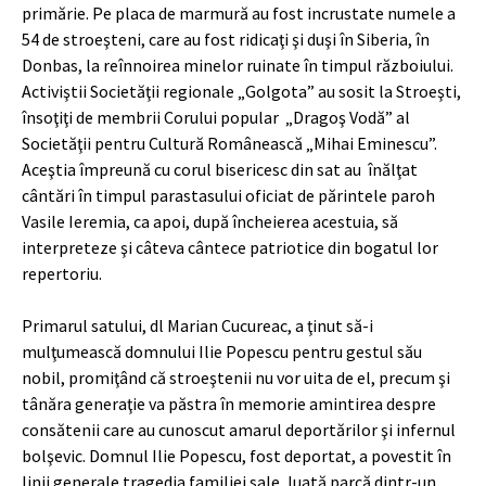
primărie. Pe placa de marmură au fost incrustate numele a
54 de stroeşteni, care au fost ridicaţi şi duşi în Siberia, în
Donbas, la reînnoirea minelor ruinate în timpul războiului.
Activiştii Societăţii regionale „Golgota” au sosit la Stroeşti,
însoţiţi de membrii Corului popular „Dragoş Vodă” al
Societăţii pentru Cultură Românească „Mihai Eminescu”.
Aceştia împreună cu corul bisericesc din sat au înălţat
cântări în timpul parastasului oficiat de părintele paroh
Vasile Ieremia, ca apoi, după încheierea acestuia, să
interpreteze şi câteva cântece patriotice din bogatul lor
repertoriu.
Primarul satului, dl Marian Cucureac, a ţinut să-i
mulţumească domnului Ilie Popescu pentru gestul său
nobil, promiţând că stroeştenii nu vor uita de el, precum şi
tânăra generaţie va păstra în memorie amintirea despre
consătenii care au cunoscut amarul deportărilor şi infernul
bolşevic. Domnul Ilie Popescu, fost deportat, a povestit în
linii generale tragedia familiei sale, luată parcă dintr-un