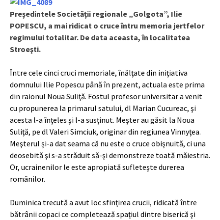
Preşedintele Societăţii regionale „Golgota”, Ilie
POPESCU, a mai ridicat o cruce întru memoria jertfelor
regimului totalitar. De data aceasta, în localitatea
Stroeşti.
Între cele cinci cruci memoriale, înălţate din iniţiativa
domnului Ilie Popescu până în prezent, actuala este prima
din raionul Noua Suliţă. Fostul profesor universitar a venit
cu propunerea la primarul satului, dl Marian Cucureac, şi
acesta l-a înţeles şi l-a susţinut. Meşter au găsit la Noua
Suliţă, pe dl Valeri Simciuk, originar din regiunea Vinnyţea.
Meşterul şi-a dat seama că nu este o cruce obişnuită, ci una
deosebită şi s-a străduit să-şi demonstreze toată măiestria.
Or, ucrainenilor le este apropiată sufleteşte durerea
românilor.
Duminica trecută a avut loc sfinţirea crucii, ridicată între
bătrânii copaci ce completează spaţiul dintre biserică şi