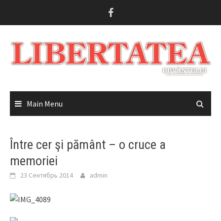
Skip
to
content
Main Menu
Între cer şi pământ – o cruce a
memoriei
23 Сентябрь 2014
admin