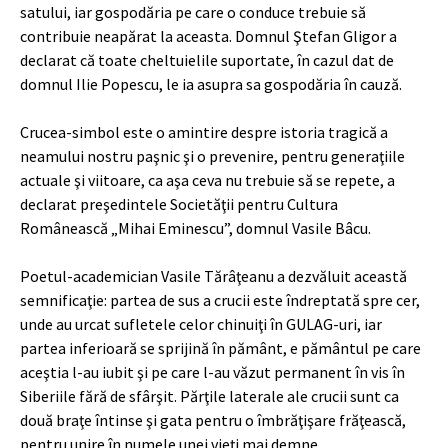
satului, iar gospodăria pe care o conduce trebuie să
contribuie neapărat la aceasta. Domnul Ştefan Gligor a
declarat că toate cheltuielile suportate, în cazul dat de
domnul Ilie Popescu, le ia asupra sa gospodăria în cauză.
Crucea-simbol este o amintire despre istoria tragică a
neamului nostru paşnic şi o prevenire, pentru generaţiile
actuale şi viitoare, ca aşa ceva nu trebuie să se repete, a
declarat preşedintele Societăţii pentru Cultura
Românească „Mihai Eminesc
u”, domnul Vasile Bâcu.
Poetul-academician Vasile Tărâţeanu a dezvăluit această
semnificaţie: partea de sus a crucii este îndreptată spre cer,
und
e au urcat sufletele celor chinuiţi în GULAG-uri, iar
partea inferioară se sprijină în pământ, e pământul pe care
aceştia l-au iubit şi pe care l-au văzut permanent în vis în
Siberiile fără de sfârşit. Părţile laterale ale crucii sunt ca
două braţe întinse şi gata pentru o îmbrăţişare frăţească,
pentru unire în numele unei vieţi mai demne.