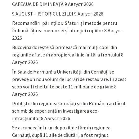
CAFEAUA DE DIMINEAȚĂ
9 Август 2026
9 AUGUST – ISTORICUL ZILEI
9 Август 2026
Recomandări părinţilor. Sfaturi și metode pentru
îmbunătățirea memoriei și atenției copiilor
8 Август
2026
Bucovina dorește să primească mai mulți copii din
regiunile aflate în apropierea liniei întâi a frontului
8
Август 2026
În Sala de Marmură a Universității din Cernăuți se
prevede un nou volum de lucrări de restaurare. În acest
scop vor fi cheltuite peste 11 milioane de grivne
8
Август 2026
Polițiștii din regiunea Cernăuți și din România au făcut
schimb de experiență în investigarea eco-
infracțiunilor
8 Август 2026
Se ascundea într-un depozit de fân: în regiunea
Cernăuți, după 11 zile de căutări, a fost reținut