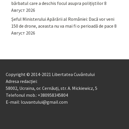
bărbatul care a deschis focul asupra polițiștilor
8
Август 2026
Șeful Ministerului Apărării al României: Dacă vor veni
150 de drone, aceasta nu va mai fi o perioadă de pace
8
Август 2026
Copyright © 2014-2021 Libertatea Cuvântului
Adresa redacției:
58002, Ucraina, or. Cernăuți, str. A. Mickiewicz, 5
Telefonul mob.: +380958345804
E-mail: lcuvantului@gmail.com