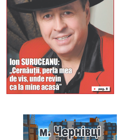
Буковина