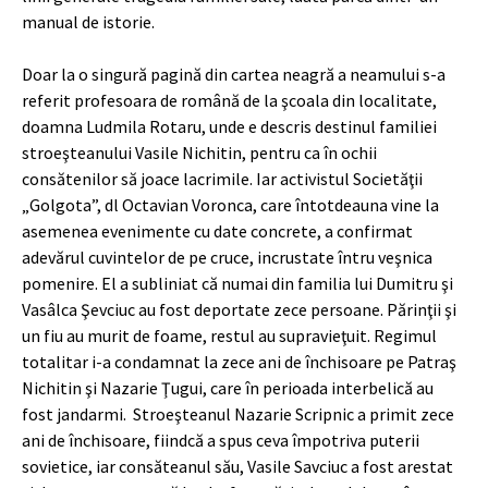
manual de istorie.
Doar la o singură pagină din cartea neagră a neamului s-a
referit profesoara de română de la şcoala din localitate,
doamna Ludmila Rotaru, unde e descris d
estinul familiei
stroeşteanului Vasile Nichitin, pentru ca în ochii
consătenilor să joace lacrimile. Iar activistul Societăţii
„Golgota”, dl Octavian Voronca, care întotdeauna vine la
asemenea evenimente cu date concrete, a confirmat
adevărul cuvintelor de pe cruce, incrustate întru veşnica
pomenire. El a subliniat că numai din familia lui Dumitru şi
Vasâlca Şevciuc au fost deportate zece persoane. Părinţii şi
un fiu au murit de foame, restul au supravieţuit. Regimul
totalitar i-a condamnat la zece ani de închisoare pe Patraş
Nichitin şi Nazarie Ţugui, care în perioada interbelică au
fost jandarmi. Stroeşteanul Nazarie Scripnic a primit zece
ani de închisoare, fiindcă a spus ceva împotriva puterii
sovietice, iar consăteanul său, Vasile Savciuc a fost arestat